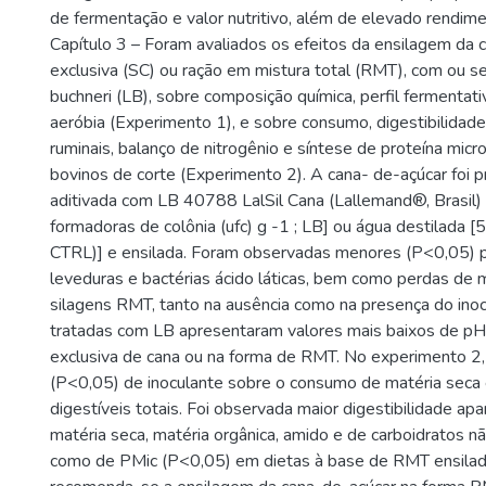
de fermentação e valor nutritivo, além de elevado rendime
Capítulo 3 – Foram avaliados os efeitos da ensilagem da 
exclusiva (SC) ou ração em mistura total (RMT), com ou se
buchneri (LB), sobre composição química, perfil fermentati
aeróbia (Experimento 1), e sobre consumo, digestibilidad
ruminais, balanço de nitrogênio e síntese de proteína micr
bovinos de corte (Experimento 2). A cana- de-açúcar foi 
aditivada com LB 40788 LalSil Cana (Lallemand®, Brasil)
formadoras de colônia (ufc) g -1 ; LB] ou água destilada [5
CTRL)] e ensilada. Foram observadas menores (P<0,05) 
leveduras e bactérias ácido láticas, bem como perdas de 
silagens RMT, tanto na ausência como na presença do inoc
tratadas com LB apresentaram valores mais baixos de pH
exclusiva de cana ou na forma de RMT. No experimento 2, 
(P<0,05) de inoculante sobre o consumo de matéria seca 
digestíveis totais. Foi observada maior digestibilidade a
matéria seca, matéria orgânica, amido e de carboidratos n
como de PMic (P<0,05) em dietas à base de RMT ensilada