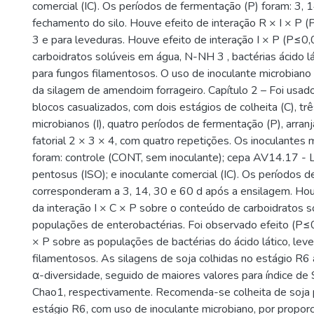
comercial (IC). Os períodos de fermentação (P) foram: 3, 
fechamento do silo. Houve efeito de interação R × I × P
3 e para leveduras. Houve efeito de interação I × P (P≤0,
carboidratos solúveis em água, N-NH 3 , bactérias ácido lá
para fungos filamentosos. O uso de inoculante microbiano
da silagem de amendoim forrageiro. Capítulo 2 – Foi usa
blocos casualizados, com dois estágios de colheita (C), tr
microbianos (I), quatro períodos de fermentação (P), arr
fatorial 2 × 3 × 4, com quatro repetições. Os inoculantes 
foram: controle (CONT, sem inoculante); cepa AV14.17 - La
pentosus (ISO); e inoculante comercial (IC). Os períodos 
corresponderam a 3, 14, 30 e 60 d após a ensilagem. Ho
da interação I × C × P sobre o conteúdo de carboidratos 
populações de enterobactérias. Foi observado efeito (P≤0
× P sobre as populações de bactérias do ácido lático, lev
filamentosos. As silagens de soja colhidas no estágio R6
α-diversidade, seguido de maiores valores para índice de 
Chao1, respectivamente. Recomenda-se colheita de soja 
estágio R6, com uso de inoculante microbiano, por proporc