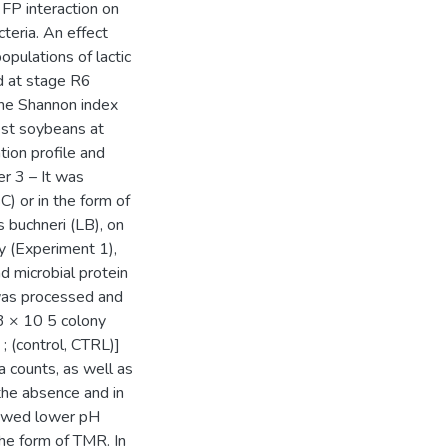
 FP interaction on
teria. An effect
pulations of lactic
d at stage R6
the Shannon index
est soybeans at
tion profile and
er 3 – It was
C) or in the form of
s buchneri (LB), on
ty (Experiment 1),
nd microbial protein
 was processed and
3 × 10 5 colony
 ; (control, CTRL)]
a counts, as well as
the absence and in
howed lower pH
the form of TMR. In