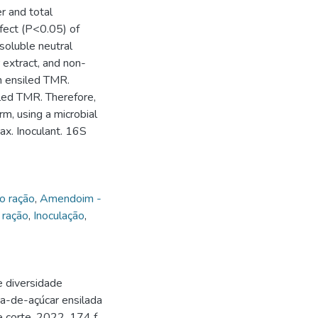
r and total
fect (P<0.05) of
soluble neutral
r extract, and non-
on ensiled TMR.
led TMR. Therefore,
m, using a microbial
max. Inoculant. 16S
o ração
,
Amendoim -
 ração
,
Inoculação
,
e diversidade
na-de-açúcar ensilada
 corte. 2022. 174 f.