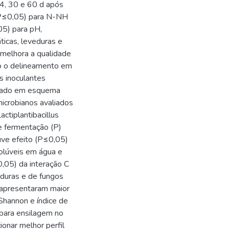
14, 30 e 60 d após
 (P≤0,05) para N-NH
05) para pH,
ticas, leveduras e
 melhora a qualidade
do o delineamento em
ês inoculantes
anjado em esquema
microbianos avaliados
ctiplantibacillus
de fermentação (P)
uve efeito (P≤0,05)
solúveis em água e
,05) da interação C
eduras e de fungos
 apresentaram maior
Shannon e índice de
para ensilagem no
ionar melhor perfil