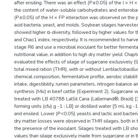
after ensiling. There was an effect (P≤0.05) of the I × H ×
the content of water-soluble carbohydrates and enterobac
(P≤0.05) of the H × FP interaction was observed on the po
acid bacteria, yeast, and molds. Soybean silages harveste
showed higher α-diversity, followed by higher values for 
and Chao1 index, respectively. It is recommended to harv
stage R6 and use a microbial inoculant for better fermenta
nutritional value, in addition to high dry matter yield. Chapt
evaluated the effects of silage of sugarcane exclusively (S
total mixed ration (TMR), with or without Lentilactobacillu
chemical composition, fermentative profile, aerobic stabili
intake, digestibility, rumen parameters, nitrogen balance a
synthesis (Mic) in beef cattle (Experiment 2). Sugarcane
treated with LB 40788 LalSil Cana (Lallemand®, Brazil) [
forming units (cfu) g -1 ; LB] or distilled water [5 mL kg -1
and ensiled. Lower (P<0.05) yeasts and lactic acid bacteri
dry matter losses were observed in TMR silages, both in 
the presence of the inoculant. Silages treated with LB s
values than silage exclusively made from sugarcane or in 