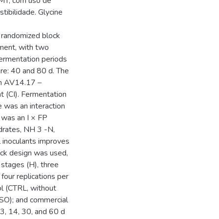
MT, com uso de
stibilidade. Glycine
A randomized block
ement, with two
 fermentation periods
ere: 40 and 80 d. The
ain AV14.17 –
t (CI). Fermentation
e was an interaction
 was an I × FP
drates, NH 3 -N,
al inoculants improves
ock design was used,
 stages (H), three
 four replications per
ol (CTRL, without
(ISO); and commercial
 3, 14, 30, and 60 d