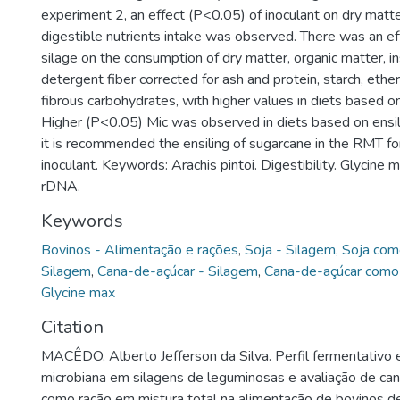
experiment 2, an effect (P<0.05) of inoculant on dry matte
digestible nutrients intake was observed. There was an ef
silage on the consumption of dry matter, organic matter, in
detergent fiber corrected for ash and protein, starch, ethe
fibrous carbohydrates, with higher values in diets based 
Higher (P<0.05) Mic was observed in diets based on ensi
it is recommended the ensiling of sugarcane in the RMT for
inoculant. Keywords: Arachis pintoi. Digestibility. Glycine 
rDNA.
Keywords
Bovinos - Alimentação e rações
,
Soja - Silagem
,
Soja com
Silagem
,
Cana-de-açúcar - Silagem
,
Cana-de-açúcar como
Glycine max
Citation
MACÊDO, Alberto Jefferson da Silva. Perfil fermentativo 
microbiana em silagens de leguminosas e avaliação de ca
como ração em mistura total na alimentação de bovinos de