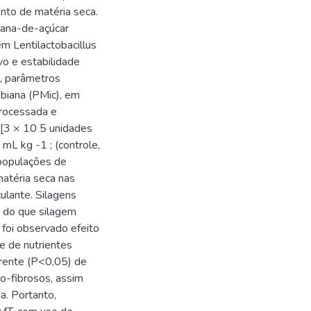
nto de matéria seca.
cana-de-açúcar
m Lentilactobacillus
vo e estabilidade
e, parâmetros
obiana (PMic), em
processada e
 [3 × 10 5 unidades
 mL kg -1 ; (controle,
populações de
matéria seca nas
ulante. Silagens
 do que silagem
foi observado efeito
e de nutrientes
parente (P<0,05) de
ão-fibrosos, assim
. Portanto,