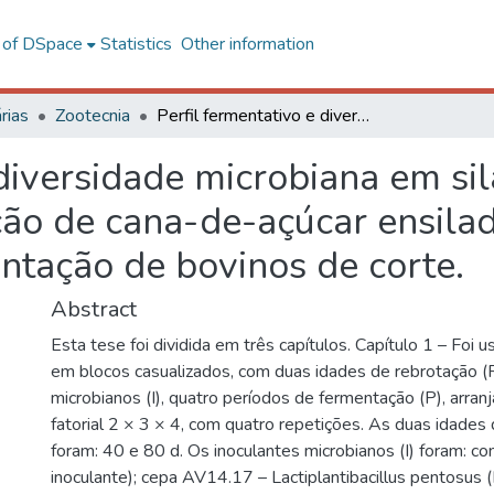
l of DSpace
Statistics
Other information
rias
Zootecnia
Perfil fermentativo e diversidade microbiana em silagens de leguminosas e avaliação de cana-de-açúcar ensilada como ração em mistura total na alimentação de bovinos de corte.
 diversidade microbiana em si
ção de cana-de-açúcar ensil
entação de bovinos de corte.
Abstract
Esta tese foi dividida em três capítulos. Capítulo 1 – Foi
em blocos casualizados, com duas idades de rebrotação (R
microbianos (I), quatro períodos de fermentação (P), arr
fatorial 2 × 3 × 4, com quatro repetições. As duas idades
foram: 40 e 80 d. Os inoculantes microbianos (I) foram: c
inoculante); cepa AV14.17 – Lactiplantibacillus pentosus (