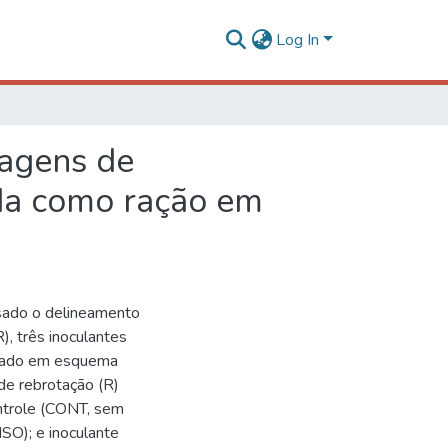
Log In
lagens de
ada como ração em
 usado o delineamento
), três inoculantes
anjado em esquema
 de rebrotação (R)
ontrole (CONT, sem
ISO); e inoculante