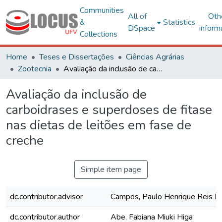
Communities
All of
Oth
&
Statistics
DSpace
inform
Collections
Home
Teses e Dissertações
Ciências Agrárias
Zootecnia
Avaliação da inclusão de carboidrases e superdoses de fitase nas dietas de leitões em fase de creche
Avaliação da inclusão de
carboidrases e superdoses de fitase
nas dietas de leitões em fase de
creche
Simple item page
dc.contributor.advisor
Campos, Paulo Henrique Reis F
dc.contributor.author
Abe, Fabiana Miuki Higa