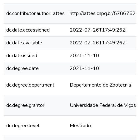
dc.contributor.authorLattes
http://lattes.cnpq.br/578675
dc.date.accessioned
2022-07-26T17:49:26Z
dc.date.available
2022-07-26T17:49:26Z
dc.date.issued
2021-11-10
dc.degree.date
2021-11-10
dc.degree.department
Departamento de Zootecnia
dc.degree.grantor
Universidade Federal de Viçosa
dc.degree.level
Mestrado