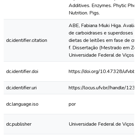
Additives. Enzymes. Phytic Pho
Nutrition. Pigs.
ABE, Fabiana Miuki Higa. Avaliaç
de carboidrases e superdoses de
dc.identifier.citation
dietas de leitões em fase de cr
f. Dissertação (Mestrado em Zoo
Universidade Federal de Viçosa,
dc.identifier.doi
https://doi.org/10.47328/ufvbb
dc.identifier.uri
https://locus.ufv.br//handle/
dc.language.iso
por
dc.publisher
Universidade Federal de Viçosa