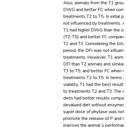
Also, animals from the T1 group
DWG and better FC when comp
treatments T2 to T5. In initial p
not influenced by treatments. An
T1 had higher DWG than the ot
(T2-T5) and better FC compared
T2 and T3. Considering the total
period, the DFI was not influenc
treatments. However, T1 animal
DFI than T2 animals and similar 
T3 to T5, and better FC when c
treatments T2 to T5. In terms o
viability, T1 had the best resul
to treatments T2 and T3. The e
diets had better results compar
devalued diet without enzymes.
super dose of phytase was not 
promote the release of P and C
improve the animal ́s performan