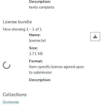
Description:
texto completo
License bundle
Now showing
1 - 1 of 1
Name:
license.txt
Size:
1.71 KB
Format:
ding...
Item-specific license agreed upon
to submission
Description:
Collections
Zootecnia