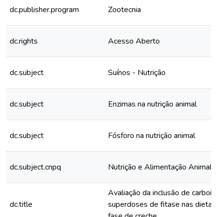
dc.publisher.program
Zootecnia
dc.rights
Acesso Aberto
dc.subject
Suínos - Nutrição
dc.subject
Enzimas na nutrição animal
dc.subject
Fósforo na nutrição animal
dc.subject.cnpq
Nutrição e Alimentação Animal
Avaliação da inclusão de carboid
dc.title
superdoses de fitase nas dietas
fase de creche