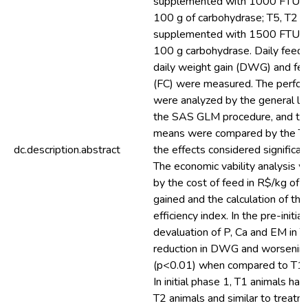
supplemented with 1000 FTU o
100 g of carbohydrase; T5, T2 d
supplemented with 1500 FTU p
100 g carbohydrase. Daily feed i
daily weight gain (DWG) and fe
(FC) were measured. The perfo
were analyzed by the general lin
the SAS GLM procedure, and th
means were compared by the Tu
dc.description.abstract
the effects considered significant
The economic vability analysis 
by the cost of feed in R$/kg of l
gained and the calculation of th
efficiency index. In the pre-initia
devaluation of P, Ca and EM in T
reduction in DWG and worsening
(p<0.01) when compared to T1, 
In initial phase 1, T1 animals ha
T2 animals and similar to treatm