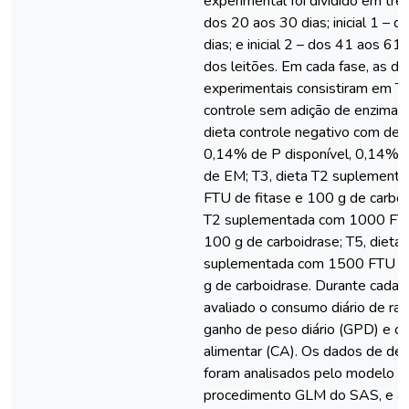
experimental foi dividido em três:
dos 20 aos 30 dias; inicial 1 – 
dias; e inicial 2 – dos 41 aos 61
dos leitões. Em cada fase, as di
experimentais consistiram em T1
controle sem adição de enzimas
dieta controle negativo com des
0,14% de P disponível, 0,14% d
de EM; T3, dieta T2 suplement
FTU de fitase e 100 g de carboid
T2 suplementada com 1000 FTU
100 g de carboidrase; T5, dieta
suplementada com 1500 FTU de
g de carboidrase. Durante cada fa
avaliado o consumo diário de ra
ganho de peso diário (GPD) e c
alimentar (CA). Os dados de d
foram analisados pelo modelo lin
procedimento GLM do SAS, e a