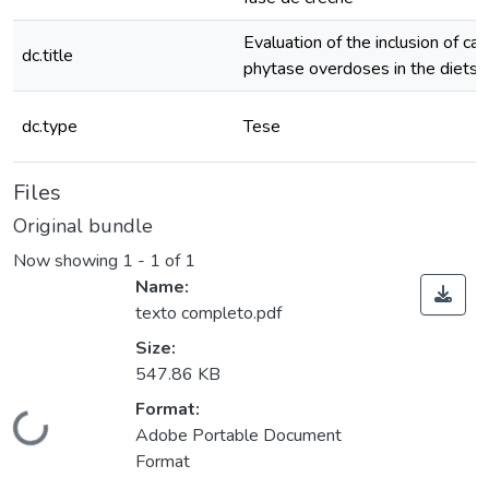
Evaluation of the inclusion of c
dc.title
phytase overdoses in the diets o
dc.type
Tese
Files
Original bundle
Now showing
1 - 1 of 1
Name:
texto completo.pdf
Size:
547.86 KB
Format:
ding...
Adobe Portable Document
Format