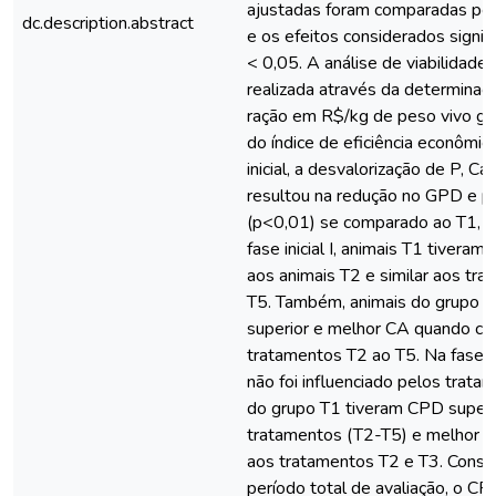
ajustadas foram comparadas pel
dc.description.abstract
e os efeitos considerados signif
< 0,05. A análise de viabilidade
realizada através da determinaç
ração em R$/kg de peso vivo gan
do índice de eficiência econômic
inicial, a desvalorização de P, C
resultou na redução no GPD e p
(p<0,01) se comparado ao T1, T
fase inicial I, animais T1 tivera
aos animais T2 e similar aos tr
T5. Também, animais do grupo 
superior e melhor CA quando c
tratamentos T2 ao T5. Na fase ini
não foi influenciado pelos trata
do grupo T1 tiveram CPD superi
tratamentos (T2-T5) e melhor 
aos tratamentos T2 e T3. Consi
período total de avaliação, o CR