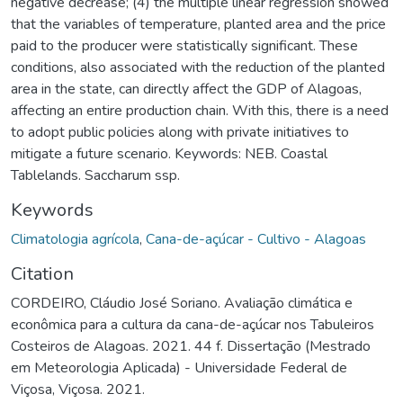
negative decrease; (4) the multiple linear regression showed
that the variables of temperature, planted area and the price
paid to the producer were statistically significant. These
conditions, also associated with the reduction of the planted
area in the state, can directly affect the GDP of Alagoas,
affecting an entire production chain. With this, there is a need
to adopt public policies along with private initiatives to
mitigate a future scenario. Keywords: NEB. Coastal
Tablelands. Saccharum ssp.
Keywords
Climatologia agrícola
,
Cana-de-açúcar - Cultivo - Alagoas
Citation
CORDEIRO, Cláudio José Soriano. Avaliação climática e
econômica para a cultura da cana-de-açúcar nos Tabuleiros
Costeiros de Alagoas. 2021. 44 f. Dissertação (Mestrado
em Meteorologia Aplicada) - Universidade Federal de
Viçosa, Viçosa. 2021.