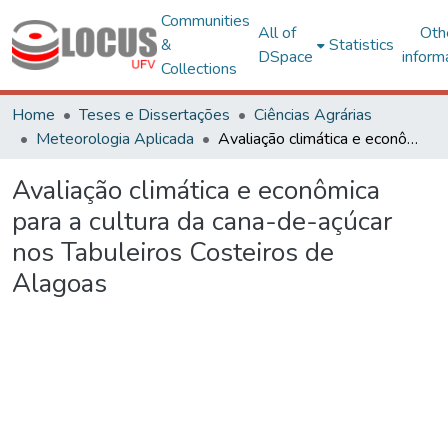
Communities
All of
Oth
&
Statistics
DSpace
inform
Collections
Home
Teses e Dissertações
Ciências Agrárias
Meteorologia Aplicada
Avaliação climática e econômica para a cultura da cana-de-açúcar nos Tabuleiros Costeiros de Alagoas
Avaliação climática e econômica
para a cultura da cana-de-açúcar
nos Tabuleiros Costeiros de
Alagoas