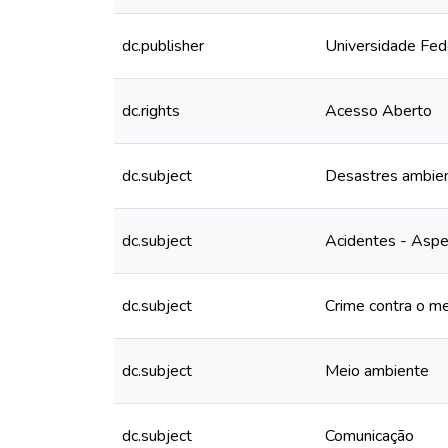
dc.publisher
Universidade Fed
dc.rights
Acesso Aberto
dc.subject
Desastres ambien
dc.subject
Acidentes - Aspe
dc.subject
Crime contra o m
dc.subject
Meio ambiente
dc.subject
Comunicação