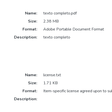
Name:
texto completo.pdf
Size:
2.38 MB
Format:
Adobe Portable Document Format
Description:
texto completo
Name:
license.txt
Size:
1.71 KB
Format:
Item-specific license agreed upon to s
Description: