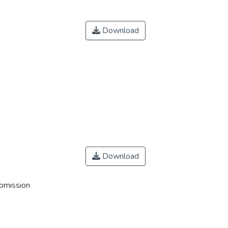
Download
Download
ubmission