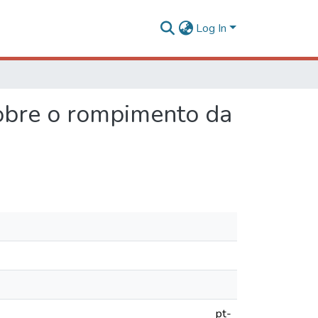
Log In
sobre o rompimento da
pt-