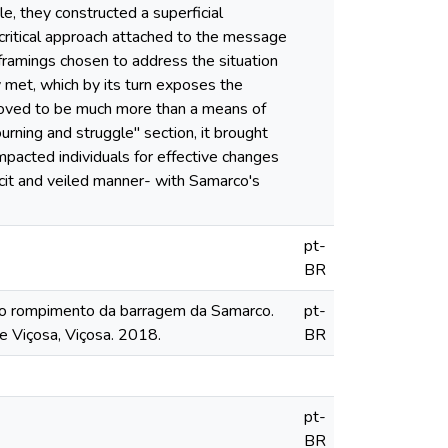
e, they constructed a superficial
 critical approach attached to the message
 framings chosen to address the situation
 met, which by its turn exposes the
 proved to be much more than a means of
rning and struggle" section, it brought
pacted individuals for effective changes
icit and veiled manner- with Samarco's
pt-
BR
 o rompimento da barragem da Samarco.
pt-
e Viçosa, Viçosa. 2018.
BR
pt-
BR