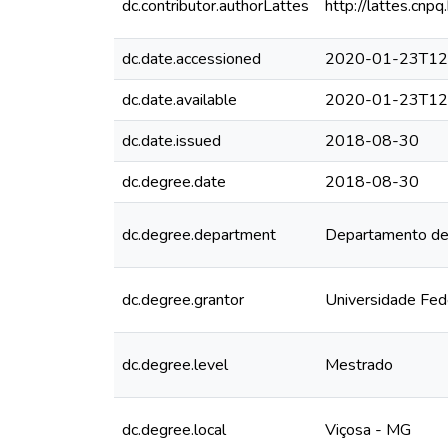
dc.contributor.authorLattes
http://lattes.c
dc.date.accessioned
2020-01-23T12
dc.date.available
2020-01-23T12
dc.date.issued
2018-08-30
dc.degree.date
2018-08-30
dc.degree.department
Departamento de
dc.degree.grantor
Universidade Fed
dc.degree.level
Mestrado
dc.degree.local
Viçosa - MG