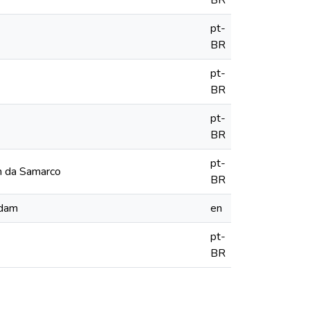
BR
pt-
BR
pt-
BR
pt-
BR
pt-
em da Samarco
BR
 dam
en
pt-
BR