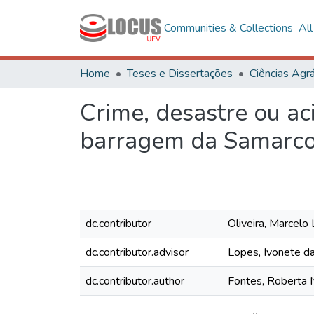
Communities & Collections
Al
Home
Teses e Dissertações
Ciências Agrá
Crime, desastre ou ac
barragem da Samarc
dc.contributor
Oliveira, Marcelo
dc.contributor.advisor
Lopes, Ivonete da
dc.contributor.author
Fontes, Roberta