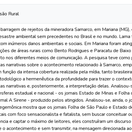
são Rural
barragem de rejeitos da mineradora Samarco, em Mariana (MG),
esastre ambiental sem precedentes no Brasil e no mundo. Lama fo
 com inúmeros danos ambientais e sociais. Em Mariana foram ati
ões de áreas rurais como Bento Rodrigues e Paracatu de Baixo t
to nos diferentes meios de comunicação. A pesquisa teve como p
tas narrativas sobre o acontecimento relacionado à Samarco, emp
m função da intensa cobertura realizada pela mídia, tanto brasilei
odológico a hermenêutica da profundidade para trazer o context
tas narrativas e, posteriormente, a interpretação delas. Analisou-
sferas estadual e nacional - os jornais Estado de Minas e Folha 
rnal A Sirene - produzido pelos atingidos. Analisou-se, ainda, o
 hegemônica mostra que os jornais Folha de São Paulo e Estado 
is com foco sensacionalista e fatalista, sem buscar conceituar 
iência e captar o máximo de leitores, eles construíram um discurs
 o acontecimento e sem transmitir, na mensagem direcionada aos l