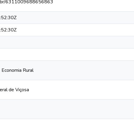
npq.br/6311009688656863
:52:30Z
:52:30Z
 Economia Rural
eral de Viçosa