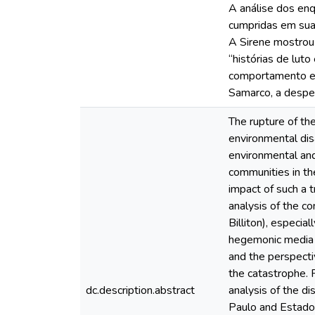
A análise dos en
cumpridas em sua 
A Sirene mostrou 
“histórias de lut
comportamento e d
Samarco, a despe
The rupture of t
environmental dis
environmental and
communities in th
impact of such a 
analysis of the c
Billiton), especi
hegemonic media (
and the perspect
the catastrophe. 
dc.description.abstract
analysis of the d
Paulo and Estado d