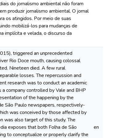
iais do jornalismo ambiental não foram
m produzir jornalismo ambiental. O jornal
a os atingidos. Por meio de suas
eguindo mobilizá-los para mudanças de
 implícita e velada, o discurso da
015), triggered an unprecedented
river Rio Doce mouth, causing colossal
ed. Nineteen died. A few rural
reparable losses. The repercussion and
esent research was to conduct an academic
h is a company controlled by Vale and BHP
resentation of the happening by the
 de São Paulo newspapers, respectively-
hich was conceived by those affected by
 was also target of this study. The
edia exposes that both Folha de São
en
ng to conceptualize or properly clarify the