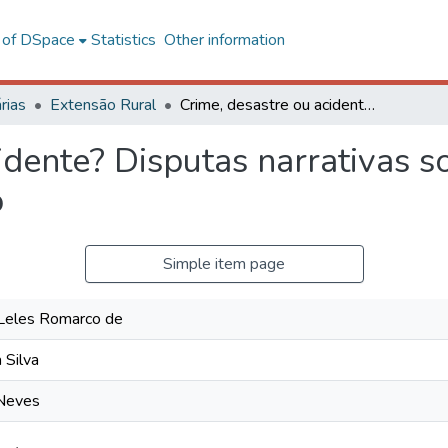
l of DSpace
Statistics
Other information
rias
Extensão Rural
Crime, desastre ou acidente? Disputas narrativas sobre o rompimento da barragem da Samarco
idente? Disputas narrativas 
o
Simple item page
 Leles Romarco de
 Silva
 Neves