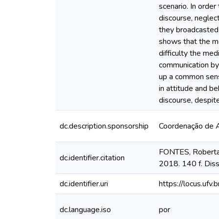
scenario. In order
discourse, neglec
they broadcasted 
shows that the mo
difficulty the me
communication by 
up a common sense
in attitude and b
discourse, despite
dc.description.sponsorship
Coordenação de A
FONTES, Roberta 
dc.identifier.citation
2018. 140 f. Dis
dc.identifier.uri
https://locus.uf
dc.language.iso
por