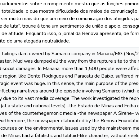
quadramentos sobre o rompimento mostra que as funções primord
totalidade, o que mostra dificuldade dos meios de comunicação e
ser muito mais do que um meio de comunicação dos atingidos par
o e de luta”, trouxe à tona um sentimento de união e apoio, cons
e atitude. Enquanto isso, o jornal da Renova apresenta, de forma
ito de uma alegada neutralidade.
he tailings dam owned by Samarco company in Mariana/MG (Nov/2
aster. Mud was dumped all the way from the rupture site to the 
 social damages. In Mariana, more than 1,500 people were affect
e region, like Bento Rodrigues and Paracatu de Baixo, suffered ir
tragic event was huge. In this sense, the main purpose of the pr
onflicting narratives around the episode involving Samarco (whic
ally due to its vast media coverage. The work investigated the rep
at a state and national levels) -the Estado de Minas and Folha
ives of the counterhegemonic media -the newspaper A Sirene- w
Furthermore, the newspaper elaborated by the Renova Foundation
iscourses on the environmental issues used by the mainstream m
e Minas had a fatalistic and tabloid-like character, without seeki