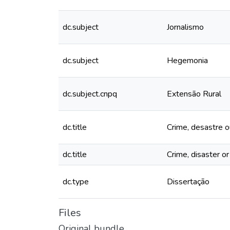
dc.subject
Jornalismo
dc.subject
Hegemonia
dc.subject.cnpq
Extensão Rural
dc.title
Crime, desastre 
dc.title
Crime, disaster o
dc.type
Dissertação
Files
Original bundle