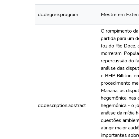
dc.degree.program
Mestre em Exten
O rompimento da 
partida para um d
foz do Rio Doce,
morreram. Populaç
repercussão do fa
análise das dispu
e BHP Billiton, e
procedimento met
Mariana, as dispu
hegemônica, nas e
dc.description.abstract
hegemônica - o jo
análise da mídia
questões ambienta
atingir maior aud
importantes sobre