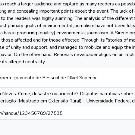
 to reach a larger audience and capture as many readers as possibl
ting and concealing important points about the event. The lack of
to the readers was highly alarming. The analysis of the different
st primary goals of environmental journalism have not been fully
dia has in producing [quality] environmental journalism. A Sirene
those affected and for those affected. Through its "stories of mou
 of unity and support, and managed to mobilize and equip the im
ehavior. On the other hand, Renova’s newspaper aligns -in an impl
 its alleged neutrality.
perfeiçoamento de Pessoal de Nível Superior
Neves. Crime, desastre ou acidente? Disputas narrativas sobre
sertação (Mestrado em Extensão Rural) - Universidade Federal d
v.br//handle/123456789/27535