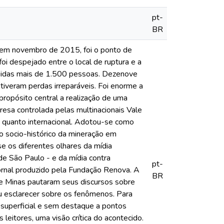
pt-
BR
 em novembro de 2015, foi o ponto de
i despejado entre o local de ruptura e a
ngidas mais de 1.500 pessoas. Dezenove
iveram perdas irreparáveis. Foi enorme a
ropósito central a realização de uma
resa controlada pelas multinacionais Vale
ra quanto internacional. Adotou-se como
o socio-histórico da mineração em
se os diferentes olhares da mídia
de São Paulo - e da mídia contra
pt-
 jornal produzido pela Fundação Renova. A
BR
de Minas pautaram seus discursos sobre
ou esclarecer sobre os fenômenos. Para
o superficial e sem destaque a pontos
eitores, uma visão crítica do acontecido.