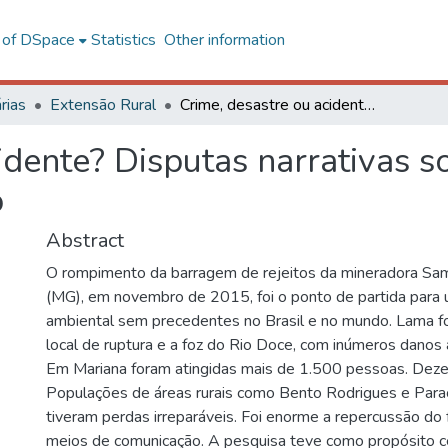
l of DSpace
Statistics
Other information
rias
Extensão Rural
Crime, desastre ou acidente? Disputas narrativas sobre o rompimento da barragem da Samarco
idente? Disputas narrativas 
o
Abstract
O rompimento da barragem de rejeitos da mineradora Sa
(MG), em novembro de 2015, foi o ponto de partida para
ambiental sem precedentes no Brasil e no mundo. Lama f
local de ruptura e a foz do Rio Doce, com inúmeros danos 
Em Mariana foram atingidas mais de 1.500 pessoas. Dez
Populações de áreas rurais como Bento Rodrigues e Para
tiveram perdas irreparáveis. Foi enorme a repercussão do 
meios de comunicação. A pesquisa teve como propósito ce