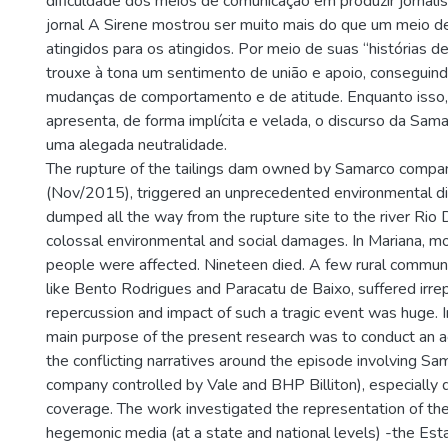
dificuldade dos meios de comunicação em produzir jornali
jornal A Sirene mostrou ser muito mais do que um meio 
atingidos para os atingidos. Por meio de suas “histórias de 
trouxe à tona um sentimento de união e apoio, conseguind
mudanças de comportamento e de atitude. Enquanto isso,
apresenta, de forma implícita e velada, o discurso da Sam
uma alegada neutralidade.
The rupture of the tailings dam owned by Samarco compa
(Nov/2015), triggered an unprecedented environmental d
dumped all the way from the rupture site to the river Rio
colossal environmental and social damages. In Mariana, m
people were affected. Nineteen died. A few rural communit
like Bento Rodrigues and Paracatu de Baixo, suffered irre
repercussion and impact of such a tragic event was huge. I
main purpose of the present research was to conduct an a
the conflicting narratives around the episode involving Sam
company controlled by Vale and BHP Billiton), especially 
coverage. The work investigated the representation of th
hegemonic media (at a state and national levels) -the Es