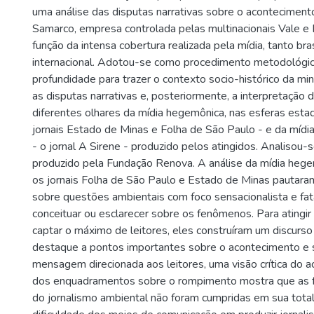
uma análise das disputas narrativas sobre o aconteciment
Samarco, empresa controlada pelas multinacionais Vale e 
função da intensa cobertura realizada pela mídia, tanto bra
internacional. Adotou-se como procedimento metodológic
profundidade para trazer o contexto socio-histórico da mi
as disputas narrativas e, posteriormente, a interpretação 
diferentes olhares da mídia hegemônica, nas esferas estad
jornais Estado de Minas e Folha de São Paulo - e da mídi
- o jornal A Sirene - produzido pelos atingidos. Analisou-se
produzido pela Fundação Renova. A análise da mídia heg
os jornais Folha de São Paulo e Estado de Minas pautara
sobre questões ambientais com foco sensacionalista e fat
conceituar ou esclarecer sobre os fenômenos. Para atingir
captar o máximo de leitores, eles construíram um discurso
destaque a pontos importantes sobre o acontecimento e s
mensagem direcionada aos leitores, uma visão crítica do a
dos enquadramentos sobre o rompimento mostra que as f
do jornalismo ambiental não foram cumpridas em sua tota