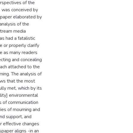
rspectives of the
 was conceived by
spaper elaborated by
analysis of the
stream media
 had a fatalistic
 or properly clarify
ure as many readers
ecting and concealing
oach attached to the
ing. The analysis of
ows that the most
lly met, which by its
lity] environmental
s of communication
ries of mourning and
and support, and
r effective changes
paper aligns -in an