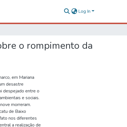
Log In
sobre o rompimento da
marco, em Mariana
 um desastre
oi despejado entre o
ambientais e sociais.
enove morreram.
catu de Baixo
fato nos diferentes
ntral a realização de