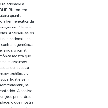
o relacionado à
BHP Billiton, em
sileira quanto
o a hermenêutica da
neração em Mariana,
delas. Analisou-se os
ual e nacional - os
a contra hegemônica
, ainda, o jornal
emônica mostra que
m seus discursos
alista, sem buscar
 maior audiência e
 superficial e sem
em transmitir, na
contecido. A análise
unções primordiais
lidade, o que mostra