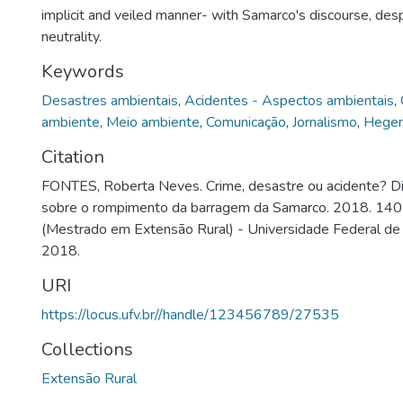
implicit and veiled manner- with Samarco's discourse, desp
neutrality.
Keywords
Desastres ambientais
,
Acidentes - Aspectos ambientais
,
ambiente
,
Meio ambiente
,
Comunicação
,
Jornalismo
,
Hege
Citation
FONTES, Roberta Neves. Crime, desastre ou acidente? Di
sobre o rompimento da barragem da Samarco. 2018. 140 
(Mestrado em Extensão Rural) - Universidade Federal de 
2018.
URI
https://locus.ufv.br//handle/123456789/27535
Collections
Extensão Rural