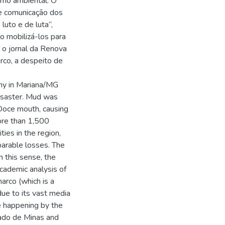
smo ambiental. O
de comunicação dos
luto e de luta”,
o mobilizá-los para
 o jornal da Renova
arco, a despeito de
ny in Mariana/MG
isaster. Mud was
 Doce mouth, causing
ore than 1,500
ies in the region,
parable losses. The
n this sense, the
cademic analysis of
arco (which is a
due to its vast media
e happening by the
tado de Minas and