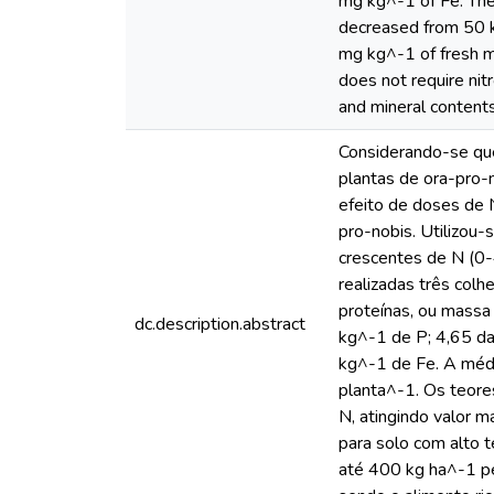
mg kg^-1 of Fe. The
decreased from 50 kg
mg kg^-1 of fresh ma
does not require nit
and mineral contents 
Considerando-se que
plantas de ora-pro-n
efeito de doses de N
pro-nobis. Utilizou
crescentes de N (0-
realizadas três colh
proteínas, ou massa
dc.description.abstract
kg^-1 de P; 4,65 d
kg^-1 de Fe. A médi
planta^-1. Os teore
N, atingindo valor m
para solo com alto 
até 400 kg ha^-1 pe