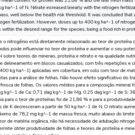
 mean content for protein was 21.86 % and the leaf fresh mass 
 ha^-1 of N. Nitrate increased linearly with the nitrogen fertili
ss, well below the health risk threshold. It was concluded that a
rogen fertilization. However, doses up to 400 kg ha^-1 of nitrog
within the desired range for the species, being a food rich in prot
 o nitrogênio está diretamente relacionado ao teor de proteína 
obis pode influenciar no teor de proteína e aumentar o seu potenci
 sobre teores de minerais, proteína e nitrato e na qualidade nutr
-se delineamento em blocos casualizados, com três repetições e 
400 kg ha^-1) aplicadas em cobertura, em solo com teor de mat
eitas para a análise de folhas. Não houve efeito significativo do 
 fresca de folhas. Os valores médios para a composição mineral 
ag kg^-1 de Ca; 0,71 dag kg^-1 de Mg; 0,25 dag kg^-1 de S; 3
a para o teor de proteínas foi de 21,86 % e para a produtividad
s de K decresceram a partir de 50 kg ha^-1 de N. O nitrato aume
áximo de 78,2 mg kg^-1 de massa fresca, muito abaixo do limite 
teor de matéria orgânica, não há necessidade de adubação nitrog
rmite obter produtividade de folhas e teores de proteína e miner