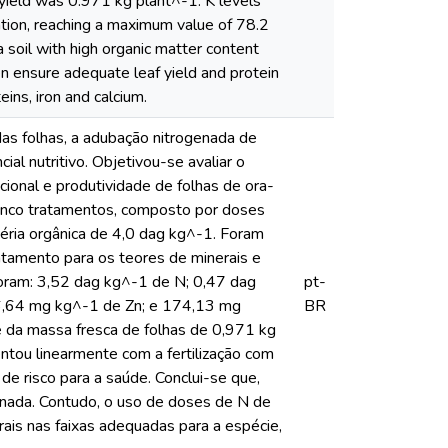
yield was 0.971 kg plant^-1. K levels
zation, reaching a maximum value of 78.2
 soil with high organic matter content
en ensure adequate leaf yield and protein
eins, iron and calcium.
das folhas, a adubação nitrogenada de
al nutritivo. Objetivou-se avaliar o
icional e produtividade de folhas de ora-
cinco tratamentos, composto por doses
éria orgânica de 4,0 dag kg^-1. Foram
tratamento para os teores de minerais e
foram: 3,52 dag kg^-1 de N; 0,47 dag
pt-
6,64 mg kg^-1 de Zn; e 174,13 mg
BR
e da massa fresca de folhas de 0,971 kg
ntou linearmente com a fertilização com
de risco para a saúde. Conclui-se que,
enada. Contudo, o uso de doses de N de
ais nas faixas adequadas para a espécie,