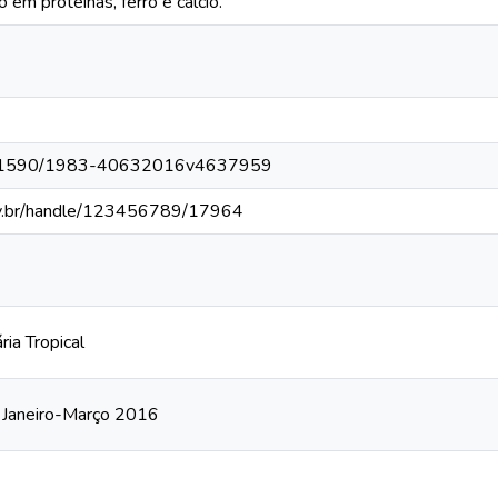
 em proteínas, ferro e cálcio.
/10.1590/1983-40632016v4637959
fv.br/handle/123456789/17964
ia Tropical
0, Janeiro-Março 2016