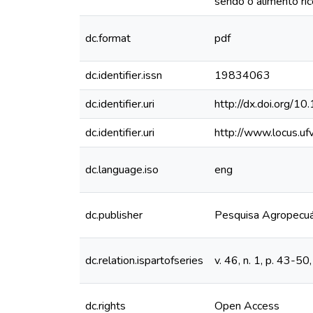
sendo o alimento rico
dc.format
pdf
dc.identifier.issn
19834063
dc.identifier.uri
http://dx.doi.org
dc.identifier.uri
http://www.locus.u
dc.language.iso
eng
dc.publisher
Pesquisa Agropecuár
dc.relation.ispartofseries
v. 46, n. 1, p. 43-5
dc.rights
Open Access