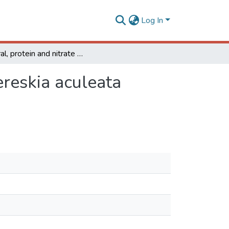
Log In
Mineral, protein and nitrate contents in leaves of Pereskia aculeata subjected to nitrogen fertilization
ereskia aculeata