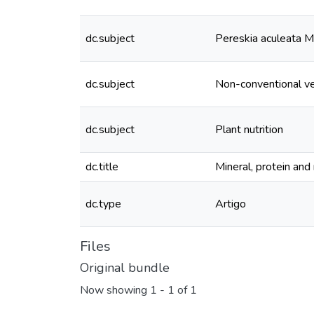
dc.subject
Pereskia aculeata Mi
dc.subject
Non-conventional v
dc.subject
Plant nutrition
dc.title
Mineral, protein and 
dc.type
Artigo
Files
Original bundle
Now showing
1 - 1 of 1