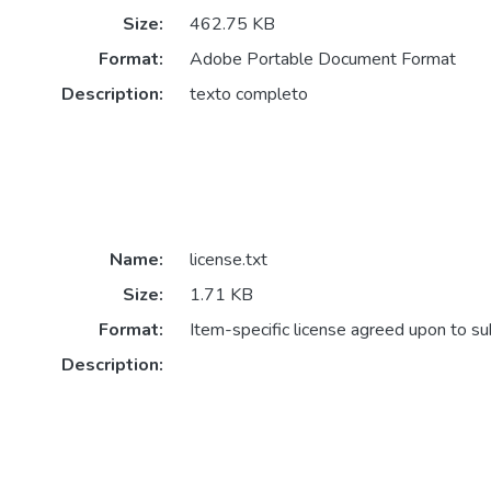
Size:
462.75 KB
Format:
Adobe Portable Document Format
Description:
texto completo
Name:
license.txt
Size:
1.71 KB
Format:
Item-specific license agreed upon to s
Description: