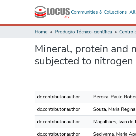
Communities & Collections
Al
Home
Produção Técnico-científica
Centro 
Mineral, protein and n
subjected to nitrogen f
dc.contributor.author
Pereira, Paulo Rob
dc.contributor.author
Souza, Maria Regina
dc.contributor.author
Magalhães, Ivan de 
dc.contributor.author
Sediyama, Maria Ap