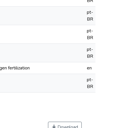
BR
pt-
BR
pt-
BR
pt-
BR
en fertilization
en
pt-
BR
Download