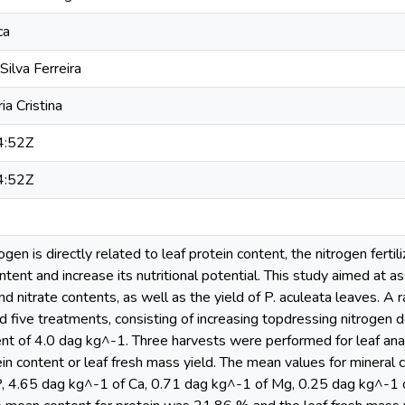
ca
Silva Ferreira
ia Cristina
4:52Z
4:52Z
ogen is directly related to leaf protein content, the nitrogen ferti
ntent and increase its nutritional potential. This study aimed at as
and nitrate contents, as well as the yield of P. aculeata leaves. 
nd five treatments, consisting of increasing topdressing nitrogen 
nt of 4.0 dag kg^-1. Three harvests were performed for leaf anal
ein content or leaf fresh mass yield. The mean values for minera
, 4.65 dag kg^-1 of Ca, 0.71 dag kg^-1 of Mg, 0.25 dag kg^-1