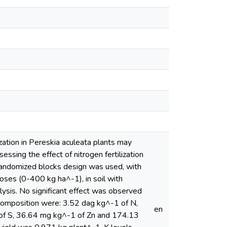
lization in Pereskia aculeata plants may
sessing the effect of nitrogen fertilization
A randomized blocks design was used, with
doses (0-400 kg ha^-1), in soil with
ysis. No significant effect was observed
l composition were: 3.52 dag kg^-1 of N,
en
 of S, 36.64 mg kg^-1 of Zn and 174.13