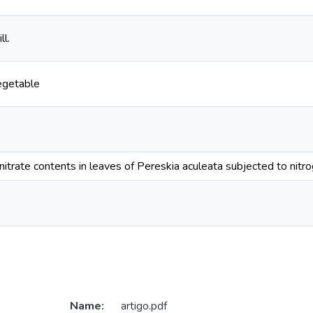
ll.
egetable
nitrate contents in leaves of Pereskia aculeata subjected to nitrog
Name:
artigo.pdf