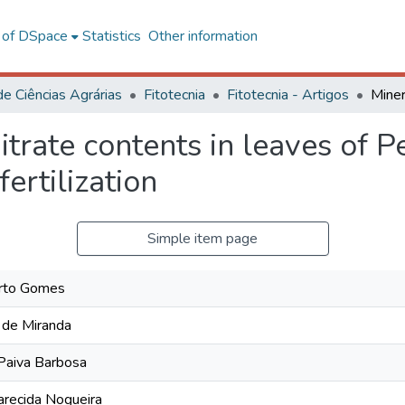
l of DSpace
Statistics
Other information
de Ciências Agrárias
Fitotecnia
Fitotecnia - Artigos
itrate contents in leaves of P
ertilization
Simple item page
erto Gomes
 de Miranda
Paiva Barbosa
arecida Nogueira