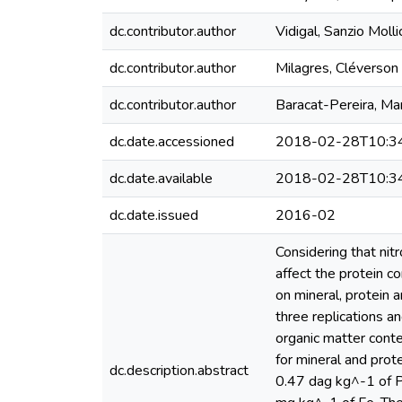
dc.contributor.author
Vidigal, Sanzio Molli
dc.contributor.author
Milagres, Cléverson 
dc.contributor.author
Baracat-Pereira, Mar
dc.date.accessioned
2018-02-28T10:3
dc.date.available
2018-02-28T10:3
dc.date.issued
2016-02
Considering that nitr
affect the protein co
on mineral, protein 
three replications a
organic matter conte
for mineral and prot
dc.description.abstract
0.47 dag kg^-1 of P