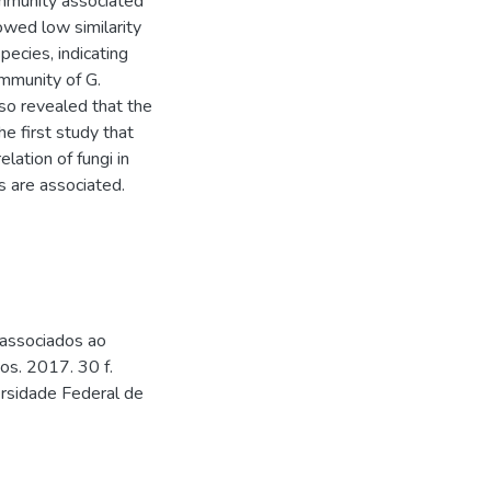
community associated
owed low similarity
ecies, indicating
ommunity of G.
lso revealed that the
he first study that
lation of fungi in
s are associated.
 associados ao
os. 2017. 30 f.
ersidade Federal de