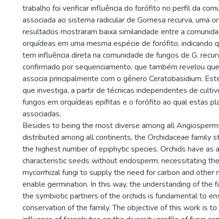
trabalho foi verificar influência do forófito no perfil da co
associada ao sistema radicular de Gomesa recurva, uma or
resultados mostraram baixa similaridade entre a comunida
orquídeas em uma mesma espécie de forófito, indicando q
tem influência direta na comunidade de fungos de G. recurv
confirmado por sequenciamento, que também revelou que
associa principalmente com o gênero Ceratobasidium. Este
que investiga, a partir de técnicas independentes de cultiv
fungos em orquídeas epífitas e o forófito ao qual estas p
associadas.
Besides to being the most diverse among all Angiosperm
distributed among all continents, the Orchidaceae family s
the highest number of epiphytic species. Orchids have as
characteristic seeds without endosperm, necessitating the
mycorrhizal fungi to supply the need for carbon and other n
enable germination. In this way, the understanding of the f
the symbiotic partners of the orchids is fundamental to en
conservation of the family. The objective of this work is to