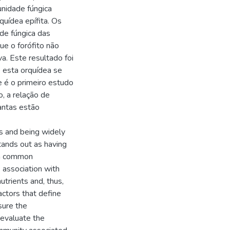
munidade fúngica
quídea epífita. Os
de fúngica das
ue o forófito não
a. Este resultado foi
 esta orquídea se
 é o primeiro estudo
o, a relação de
lantas estão
s and being widely
tands out as having
 a common
 association with
utrients and, thus,
actors that define
sure the
 evaluate the