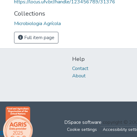
https://locus.ufv.br//handle/123456789/31376
Collections
Microbiologia Agrícola
Full item page
Help
Contact
About
DSpace software
copyright © 2
Cookie settings
Accessibility sett