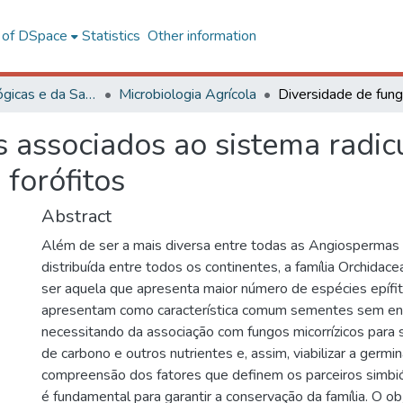
l of DSpace
Statistics
Other information
Ciências Biológicas e da Saúde
Microbiologia Agrícola
s associados ao sistema radi
 forófitos
Abstract
Além de ser a mais diversa entre todas as Angiospermas
distribuída entre todos os continentes, a família Orchidac
ser aquela que apresenta maior número de espécies epífi
apresentam como característica comum sementes sem e
necessitando da associação com fungos micorrízicos para 
de carbono e outros nutrientes e, assim, viabilizar a germi
compreensão dos fatores que definem os parceiros simbió
é fundamental para garantir a conservação da família. O o