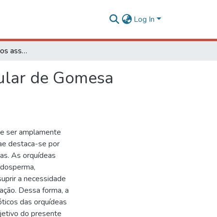
Log In
Diversidade de fungos associados ao sistema radicular de Gomesa recurva em diferentes forófitos
cular de Gomesa
 e ser amplamente
eae destaca-se por
tas. As orquídeas
ndosperma,
suprir a necessidade
nação. Dessa forma, a
ticos das orquídeas
bjetivo do presente