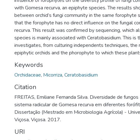
influence of forophytes on the diversity profile of fungi 
with Gomesa recurva, an epiphyte species. The results sh
between orchid’s fungi community in the same forophyte sp
that the forophyte has no direct influence on the fungal c
recurva. This result was confirmed by sequencing, which a
species is mainly associated with Ceratobasidium. This is t
investigates, from culturing independents techniques, the re
epiphytic orchids and the phorophyte to which these plant
Keywords
Orchidaceae
,
Micorriza
,
Ceratobasidium
Citation
FREITAS, Emiliane Fernanda Silva. Diversidade de fungos
sistema radicular de Gomesa recurva em diferentes forófit
Dissertação (Mestrado em Microbiologia Agrícola) - Univ
Viçosa, Viçosa. 2017.
URI