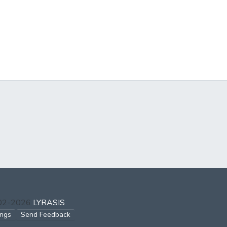
002-2026
LYRASIS
ings
Send Feedback