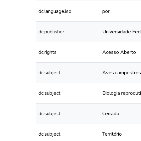
dc.language.iso
por
dc.publisher
Universidade Fed
dc.rights
Acesso Aberto
dc.subject
Aves campestres
dc.subject
Biologia reprodut
dc.subject
Cerrado
dc.subject
Território