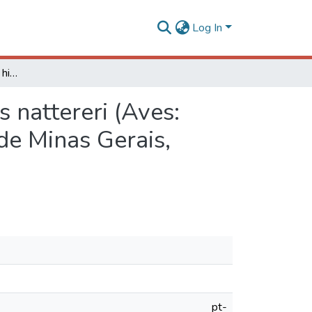
Log In
Vivendo na linha de fogo: história natural de Anthus nattereri (Aves: Motacillidae) nos Campos do Alto Rio Grande, Sul de Minas Gerais, Brasil
s nattereri (Aves:
de Minas Gerais,
pt-