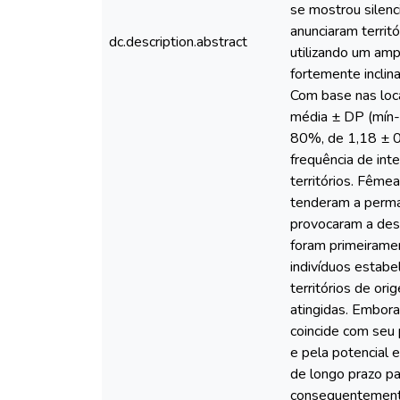
se mostrou silen
anunciaram territ
dc.description.abstract
utilizando um am
fortemente incli
Com base nas loca
média ± DP (mín-m
80%, de 1,18 ± 0
frequência de int
territórios. Fême
tenderam a perman
provocaram a dese
foram primeirame
indivíduos estabe
territórios de or
atingidas. Embora
coincide com seu 
e pela potencial 
de longo prazo pa
consequentemente,