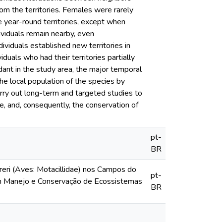
rom the territories. Females were rarely
se year-round territories, except when
ividuals remain nearby, even
ndividuals established new territories in
iduals who had their territories partially
dant in the study area, the major temporal
he local population of the species by
carry out long-term and targeted studies to
e, and, consequently, the conservation of
pt-
BR
ereri (Aves: Motacillidae) nos Campos do
pt-
 em Manejo e Conservação de Ecossistemas
BR