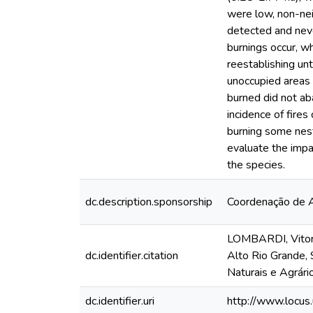
were low, non-nei
detected and never
burnings occur, wh
reestablishing unt
unoccupied areas n
burned did not ab
incidence of fire
burning some nests
evaluate the impa
the species.
dc.description.sponsorship
Coordenação de A
LOMBARDI, Vitor T
dc.identifier.citation
Alto Rio Grande,
Naturais e Agrári
dc.identifier.uri
http://www.locu