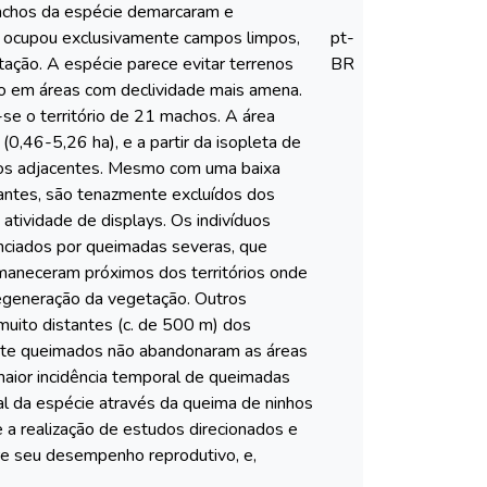
machos da espécie demarcaram e
eri ocupou exclusivamente campos limpos,
pt-
ção. A espécie parece evitar terrenos
BR
o em áreas com declividade mais amena.
se o território de 21 machos. A área
0,46-5,26 ha), e a partir da isopleta de
rios adjacentes. Mesmo com uma baixa
tuantes, são tenazmente excluídos dos
tividade de displays. Os indivíduos
enciados por queimadas severas, que
rmaneceram próximos dos territórios onde
regeneração da vegetação. Outros
muito distantes (c. de 500 m) dos
mente queimados não abandonaram as áreas
maior incidência temporal de queimadas
al da espécie através da queima de ninhos
e a realização de estudos direcionados e
re seu desempenho reprodutivo, e,