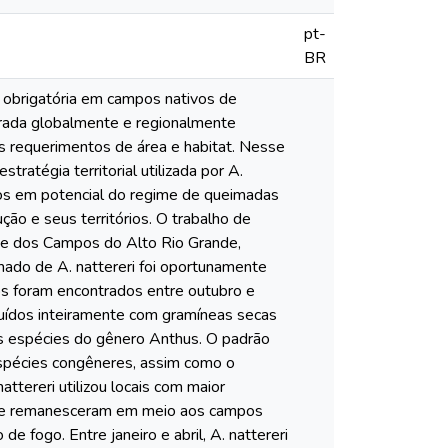
pt-
BR
a obrigatória em campos nativos de
derada globalmente e regionalmente
s requerimentos de área e habitat. Nesse
tratégia territorial utilizada por A.
itos em potencial do regime de queimadas
o e seus territórios. O trabalho de
te dos Campos do Alto Rio Grande,
mado de A. nattereri foi oportunamente
s foram encontrados entre outubro e
uídos inteiramente com gramíneas secas
s espécies do gênero Anthus. O padrão
spécies congêneres, assim como o
ttereri utilizou locais com maior
 que remanesceram em meio aos campos
fogo. Entre janeiro e abril, A. nattereri