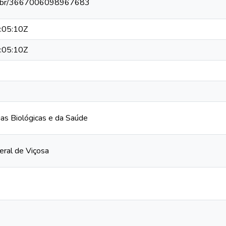
npq.br/3667006098967683
:05:10Z
:05:10Z
cias Biológicas e da Saúde
eral de Viçosa