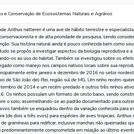
 e Conservação de Ecossistemas Naturais e Agrários
de Anthus nattereri é uma ave de hábito terrestre e especialist
conservacionista e de alta prioridade de pesquisa, sendo consi
ção. Sua história natural ainda é pouco conhecida bem como seu
udo se propôs a investigar aspectos da biologia reprodutiva e a es
onando-os ao uso do habitat. Também se investigou sobre os efe
gado como manejo nos campos nativos locais sobre sua reproduçã
incipalmente entre janeiro e dezembro de 2016 no setor nordes
pio de São João del-Rei, região sul de MG. Um ninho recém-quei
tembro de 2014 e um recém-predado e outros três ninhos ativo
. Os ninhos possuíam um formato de cesto baixo, sendo constr
bre o solo, assemelhando-se ao padrão documentado para outra
 ovos também se enquadrou dentro da variação conhecida para e
a (de dois a três ovos) para espécies de aves tropicais. Anthus na
l de gramíneas para nidificar, inclusive manchas não queimadas
i predominantemente comprometida em relação ao último evento de 