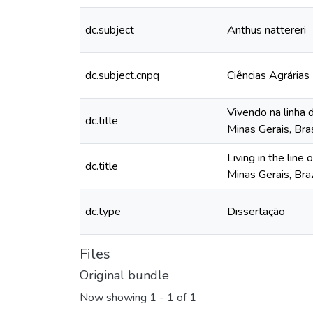
dc.subject
Anthus nattereri
dc.subject.cnpq
Ciências Agrárias
Vivendo na linha 
dc.title
Minas Gerais, Bras
Living in the line
dc.title
Minas Gerais, Braz
dc.type
Dissertação
Files
Original bundle
Now showing
1 - 1 of 1