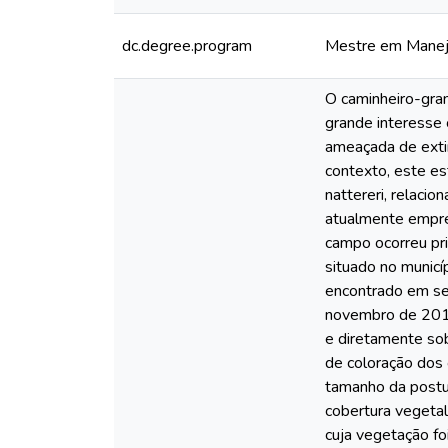
dc.degree.program
Mestre em Manejo
O caminheiro-gran
grande interesse 
ameaçada de extin
contexto, este est
nattereri, relaci
atualmente empre
campo ocorreu pr
situado no municí
encontrado em se
novembro de 2016
e diretamente so
de coloração dos
tamanho da postur
cobertura vegeta
cuja vegetação fo