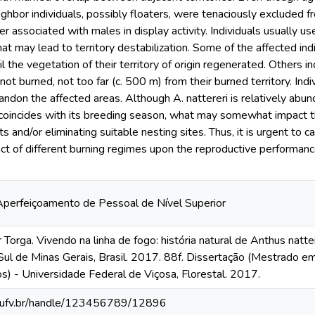
ghbor individuals, possibly floaters, were tenaciously excluded f
 associated with males in display activity. Individuals usually u
at may lead to territory destabilization. Some of the affected ind
il the vegetation of their territory of origin regenerated. Others i
ot burned, not too far (c. 500 m) from their burned territory. Indiv
andon the affected areas. Although A. nattereri is relatively abun
s coincides with its breeding season, what may somewhat impact t
 and/or eliminating suitable nesting sites. Thus, it is urgent to 
ct of different burning regimes upon the reproductive performanc
perfeiçoamento de Pessoal de Nível Superior
orga. Vivendo na linha de fogo: história natural de Anthus natt
 Sul de Minas Gerais, Brasil. 2017. 88f. Dissertação (Mestrado
os) - Universidade Federal de Viçosa, Florestal. 2017.
s.ufv.br/handle/123456789/12896