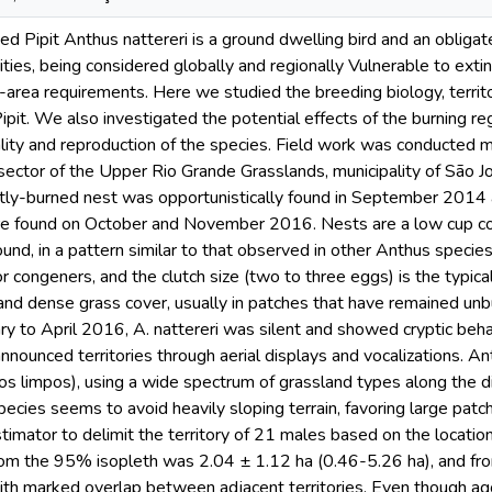
d Pipit Anthus nattereri is a ground dwelling bird and an obligate
ities, being considered globally and regionally Vulnerable to extin
t-area requirements. Here we studied the breeding biology, territo
pit. We also investigated the potential effects of the burning re
iality and reproduction of the species. Field work was conducted
sector of the Upper Rio Grande Grasslands, municipality of São J
ntly-burned nest was opportunistically found in September 2014
re found on October and November 2016. Nests are a low cup co
ound, in a pattern similar to that observed in other Anthus species
r congeners, and the clutch size (two to three eggs) is the typical
h and dense grass cover, usually in patches that have remained unb
ry to April 2016, A. nattereri was silent and showed cryptic be
nounced territories through aerial displays and vocalizations. An
s limpos), using a wide spectrum of grassland types along the di
pecies seems to avoid heavily sloping terrain, favoring large pa
timator to delimit the territory of 21 males based on the locat
rom the 95% isopleth was 2.04 ± 1.12 ha (0.46-5.26 ha), and fr
ith marked overlap between adjacent territories. Even though ag