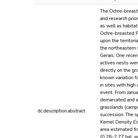
The Ochre-breaste
and research prior
as well as habita
Ochre-breasted Pi
upon the territor
the northeastern 
Gerais. One rece
actives nests we
directly on the gr
known variation fo
in sites with hig
event. From Janua
demarcated and an
grasslands (campo
dc.description.abstract
succession. The s
Kernel Density Es
area estimated f
(0.28-2.77 ha), w