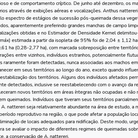
cioso e de comportamento críptico. De junho até dezembro, os 
órios através de exibições aéreas e vocalizações. Anthus natter
plo espectro de estágios de sucessão pós-queimada dessa vegeta
nados, aparentemente preferindo grandes manchas de campo limp
lizações obtidas e no Estimador de Densidade Kernel delimitou-
áx) estimada a partir da isopleta de 95% foi de 2,04 ± 1,12 ha (
,61 ha (0,28-2,77 ha), com marcada sobreposição entre territó
erações entre vizinhos, indivíduos estranhos, potencialmente flu
as raramente foram detectadas, nunca associadas aos machos em a
ecer em seus territórios ao longo do ano, exceto quando influ
stabilização dos territórios. Alguns dos indivíduos afetados pe
nte detectados, inclusive se reestabelecendo com o avanço da 
leceram novos territórios em áreas íntegras não ocupadas e não 
igem queimados. Indivíduos que tiveram seus territórios parcial
 A. nattereri seja relativamente abundante na área de estudo, a 
período reprodutivo na região, o que pode afetar a população loc
eliminação de locais adequados para nidificação. Deste modo, urg
ra se avaliar o impacto de diferentes regimes de queimadas sob
 a conservação de A. nattereri.