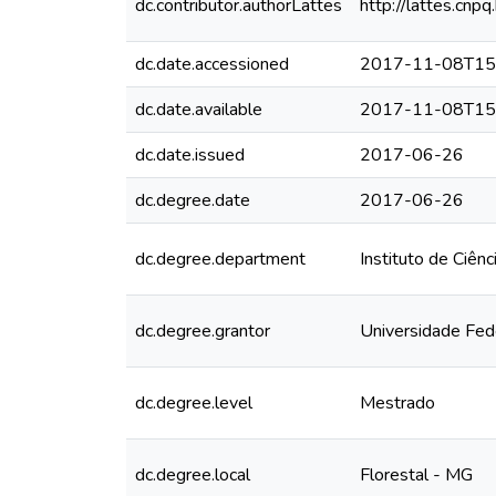
dc.contributor.authorLattes
http://lattes.c
dc.date.accessioned
2017-11-08T15
dc.date.available
2017-11-08T15
dc.date.issued
2017-06-26
dc.degree.date
2017-06-26
dc.degree.department
Instituto de Ciên
dc.degree.grantor
Universidade Fed
dc.degree.level
Mestrado
dc.degree.local
Florestal - MG