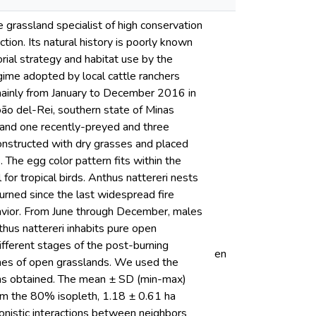
 grassland specialist of high conservation
ction. Its natural history is poorly known
rial strategy and habitat use by the
gime adopted by local cattle ranchers
 mainly from January to December 2016 in
oão del-Rei, southern state of Minas
 and one recently-preyed and three
nstructed with dry grasses and placed
. The egg color pattern fits within the
 for tropical birds. Anthus nattereri nests
urned since the last widespread fire
havior. From June through December, males
thus nattereri inhabits pure open
fferent stages of the post-burning
en
tches of open grasslands. We used the
ions obtained. The mean ± SD (min-max)
om the 80% isopleth, 1.18 ± 0.61 ha
onistic interactions between neighbors