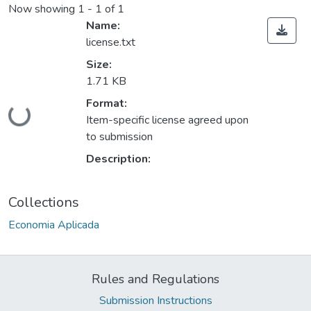
Now showing
1 - 1 of 1
Name:
license.txt
Size:
1.71 KB
Format:
ading...
Item-specific license agreed upon
to submission
Description:
Collections
Economia Aplicada
Rules and Regulations
Submission Instructions