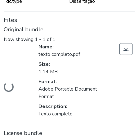
dc.type
Dissertação
Files
Original bundle
Now showing
1 - 1 of 1
Name:
texto completo.pdf
Size:
1.14 MB
Format:
ading...
Adobe Portable Document
Format
Description:
Texto completo
License bundle