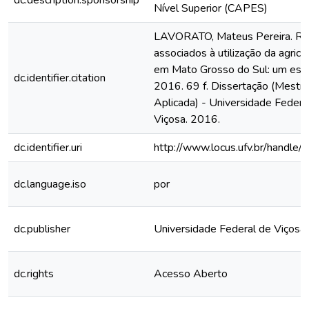
dc.description.sponsorship
Nível Superior (CAPES)
LAVORATO, Mateus Pereira. Ris
associados à utilização da agricu
em Mato Grosso do Sul: um estu
dc.identifier.citation
2016. 69 f. Dissertação (Mest
Aplicada) - Universidade Federa
Viçosa. 2016.
dc.identifier.uri
http://www.locus.ufv.br/hand
dc.language.iso
por
dc.publisher
Universidade Federal de Viçosa
dc.rights
Acesso Aberto