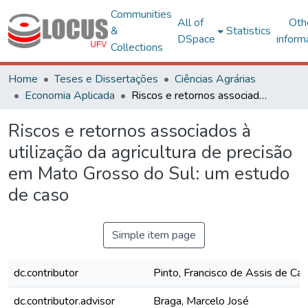
Communities
All of
Oth
&
Statistics
DSpace
inform
Collections
Home
Teses e Dissertações
Ciências Agrárias
Economia Aplicada
Riscos e retornos associados à utilização da agricultura de precisão em Mato Grosso do Sul: um estudo de caso
Riscos e retornos associados à
utilização da agricultura de precisão
em Mato Grosso do Sul: um estudo
de caso
Simple item page
dc.contributor
Pinto, Francisco de Assis de Car
dc.contributor.advisor
Braga, Marcelo José