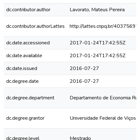
dc.contributor.author
Lavorato, Mateus Pereira
dc.contributor.authorLattes
http://lattes.cnpq.br/403756
dc.date.accessioned
2017-01-24T17:42:55Z
dc.date.available
2017-01-24T17:42:55Z
dc.date.issued
2016-07-27
dc.degree.date
2016-07-27
dc.degree.department
Departamento de Economia Rur
dc.degree.grantor
Universidade Federal de Viçosa
dc.degree.level
Mestrado