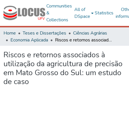
Communities
All of
Oth
&
Statistics
DSpace
inform
Collections
Home
Teses e Dissertações
Ciências Agrárias
Economia Aplicada
Riscos e retornos associados à utilização da agricultura de precisão em Mato Grosso do Sul: um estudo de caso
Riscos e retornos associados à
utilização da agricultura de precisão
em Mato Grosso do Sul: um estudo
de caso