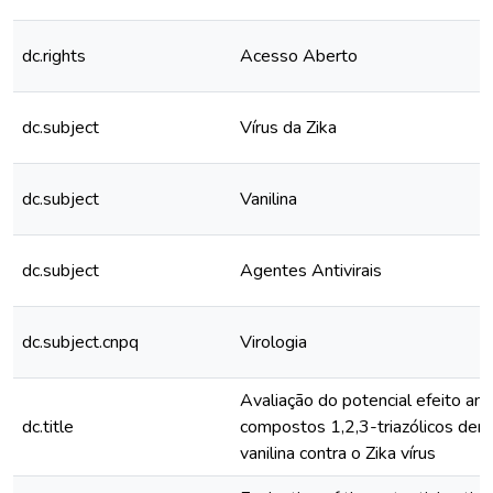
dc.rights
Acesso Aberto
dc.subject
Vírus da Zika
dc.subject
Vanilina
dc.subject
Agentes Antivirais
dc.subject.cnpq
Virologia
Avaliação do potencial efeito anti
dc.title
compostos 1,2,3-triazólicos deri
vanilina contra o Zika vírus