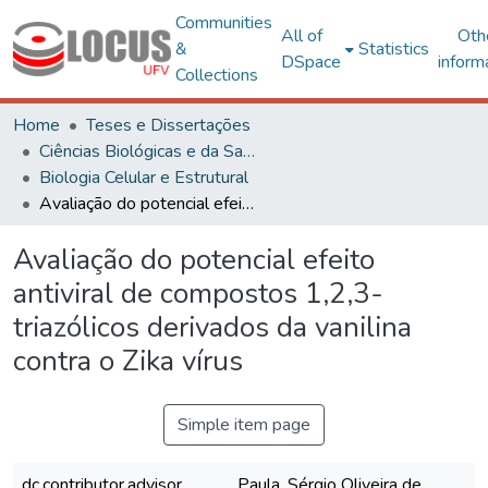
Communities
All of
Oth
&
Statistics
DSpace
inform
Collections
Home
Teses e Dissertações
Ciências Biológicas e da Saúde
Biologia Celular e Estrutural
Avaliação do potencial efeito antiviral de compostos 1,2,3-triazólicos derivados da vanilina contra o Zika vírus
Avaliação do potencial efeito
antiviral de compostos 1,2,3-
triazólicos derivados da vanilina
contra o Zika vírus
Simple item page
dc.contributor.advisor
Paula, Sérgio Oliveira de