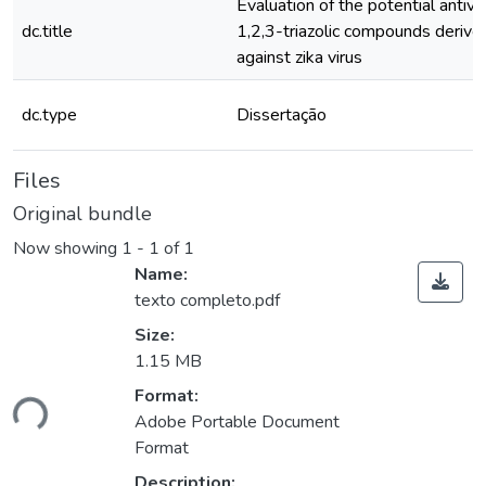
Evaluation of the potential antivir
dc.title
1,2,3-triazolic compounds derived
against zika virus
dc.type
Dissertação
Files
Original bundle
Now showing
1 - 1 of 1
Name:
texto completo.pdf
Size:
1.15 MB
Loading...
Format:
Adobe Portable Document
Format
Description: