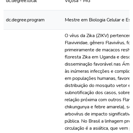
dc.degree.local
Viçosa - MG
dc.degree.program
Mestre em Biologia Celular e Est
O vírus da Zika (ZIKV) pertencent
Flaviviridae, gênero Flavivírus, foi
primeiramente de macacos resh
floresta Zika em Uganda e desd
disseminação favorável nas Ámer
às inúmeras infecções e complicaç
em populações humanas, favorec
distribuição do mosquito vetor e 
subnotificação dos casos, sobret
relação próxima com outros Flavi
chikungunya e febre amarela), se
arbovírus de impacto significativ
pública. No Brasil a linhagem pr
circulação é a asiática, que vem