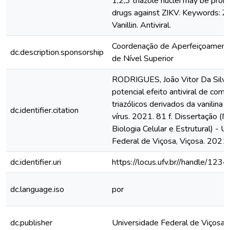
1,2,3 triazole nuclei may be promi
drugs against ZIKV. Keywords: Zik
Vanillin. Antiviral.
Coordenação de Aperfeiçoament
dc.description.sponsorship
de Nível Superior
RODRIGUES, João Vitor Da Silva.
potencial efeito antiviral de com
triazólicos derivados da vanilina c
dc.identifier.citation
vírus. 2021. 81 f. Dissertação (
Biologia Celular e Estrutural) - U
Federal de Viçosa, Viçosa. 2021.
dc.identifier.uri
https://locus.ufv.br//handle/1
dc.language.iso
por
dc.publisher
Universidade Federal de Viçosa