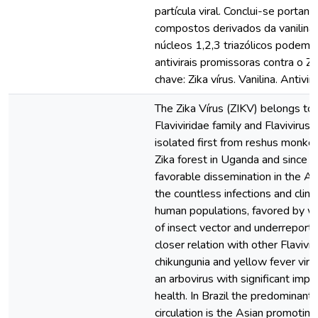
partícula viral. Conclui-se portan
compostos derivados da vanilina
núcleos 1,2,3 triazólicos podem 
antivirais promissoras contra o Z
chave: Zika vírus. Vanilina. Antivira
The Zika Vírus (ZIKV) belongs to
Flaviviridae family and Flavivirus
isolated first from reshus monke
Zika forest in Uganda and since 
favorable dissemination in the A
the countless infections and clinic
human populations, favored by wi
of insect vector and underreporti
closer relation with other Flavivi
chikungunia and yellow fever viru
an arbovirus with significant impa
health. In Brazil the predominant s
circulation is the Asian promotin