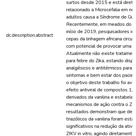
surtos desde 2015 e está diret
relacionado a Microcefalia em ne
adultos causa a Síndrome de Guil
Recentemente, em meados do fi
início de 2019, pesquisadores id
dc.description.abstract
cepas da linhagem africana circul
com potencial de provocar uma n
Atualmente não existe tratament
para febre do Zika, estando disp
analgésicos e antitérmicos para a
sintomas e bem estar dos pacien
o objetivo deste trabalho foi aval
efeito antiviral de compostos 1,2,
derivados da vanilina e estabele
mecanismos de ação contra o ZI
resultados demonstram que deri
triazólicos da vanilina foram esta
significativos na redução da ativi
ZIKV in vitro, agindo diretamente