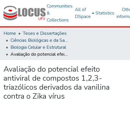
Communities
All of
Oth
&
Statistics
DSpace
inform
Collections
Home
Teses e Dissertações
Ciências Biológicas e da Saúde
Biologia Celular e Estrutural
Avaliação do potencial efeito antiviral de compostos 1,2,3-triazólicos derivados da vanilina contra o Zika vírus
Avaliação do potencial efeito
antiviral de compostos 1,2,3-
triazólicos derivados da vanilina
contra o Zika vírus