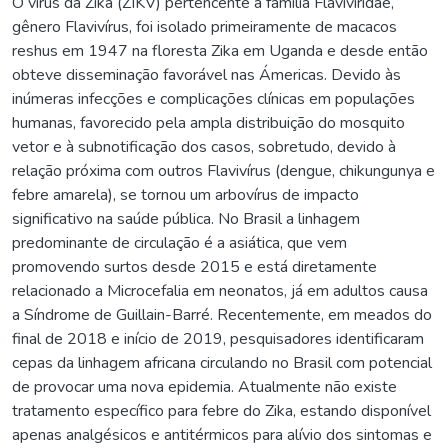
O vírus da Zika (ZIKV) pertencente à família Flaviviridae,
gênero Flavivírus, foi isolado primeiramente de macacos
reshus em 1947 na floresta Zika em Uganda e desde então
obteve disseminação favorável nas Ámericas. Devido às
inúmeras infecções e complicações clínicas em populações
humanas, favorecido pela ampla distribuição do mosquito
vetor e à subnotificação dos casos, sobretudo, devido à
relação próxima com outros Flavivírus (dengue, chikungunya e
febre amarela), se tornou um arbovírus de impacto
significativo na saúde pública. No Brasil a linhagem
predominante de circulação é a asiática, que vem
promovendo surtos desde 2015 e está diretamente
relacionado a Microcefalia em neonatos, já em adultos causa
a Síndrome de Guillain-Barré. Recentemente, em meados do
final de 2018 e início de 2019, pesquisadores identificaram
cepas da linhagem africana circulando no Brasil com potencial
de provocar uma nova epidemia. Atualmente não existe
tratamento específico para febre do Zika, estando disponível
apenas analgésicos e antitérmicos para alívio dos sintomas e