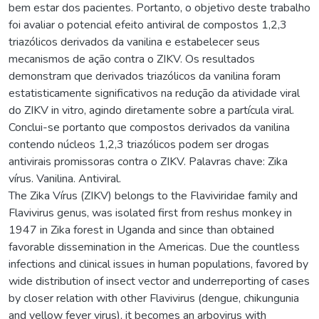
bem estar dos pacientes. Portanto, o objetivo deste trabalho
foi avaliar o potencial efeito antiviral de compostos 1,2,3
triazólicos derivados da vanilina e estabelecer seus
mecanismos de ação contra o ZIKV. Os resultados
demonstram que derivados triazólicos da vanilina foram
estatisticamente significativos na redução da atividade viral
do ZIKV in vitro, agindo diretamente sobre a partícula viral.
Conclui-se portanto que compostos derivados da vanilina
contendo núcleos 1,2,3 triazólicos podem ser drogas
antivirais promissoras contra o ZIKV. Palavras chave: Zika
vírus. Vanilina. Antiviral.
The Zika Vírus (ZIKV) belongs to the Flaviviridae family and
Flavivirus genus, was isolated first from reshus monkey in
1947 in Zika forest in Uganda and since than obtained
favorable dissemination in the Americas. Due the countless
infections and clinical issues in human populations, favored by
wide distribution of insect vector and underreporting of cases
by closer relation with other Flavivirus (dengue, chikungunia
and yellow fever virus), it becomes an arbovirus with