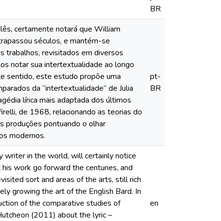
BR
glês, certamente notará que William
ultrapassou séculos, e mantém-se
s trabalhos, revisitados em diversos
mos notar sua intertextualidade ao longo
te sentido, este estudo propõe uma
pt-
parados da “intertextualidade” de Julia
BR
gédia lírica mais adaptada dos últimos
irelli, de 1968, relacionando as teorias do
as produções pontuando o olhar
cos modernos.
riter in the world, will certainly notice
t his work go forward the centuries, and
sited sort and areas of the arts, still rich
sely growing the art of the English Bard. In
uction of the comparative studies of
en
Hutcheon (2011) about the lyric –