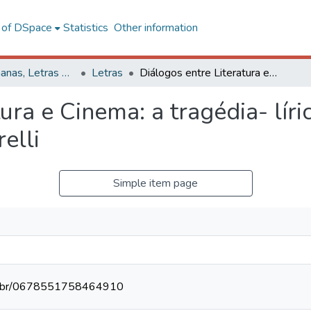
l of DSpace
Statistics
Other information
Ciências Humanas, Letras e Artes
Letras
Diálogos entre Literatura e Cinema: a tragédia- lírica shakespeariana nas lentes de Franco Zeffirelli
tura e Cinema: a tragédia- lír
elli
Simple item page
npq.br/0678551758464910