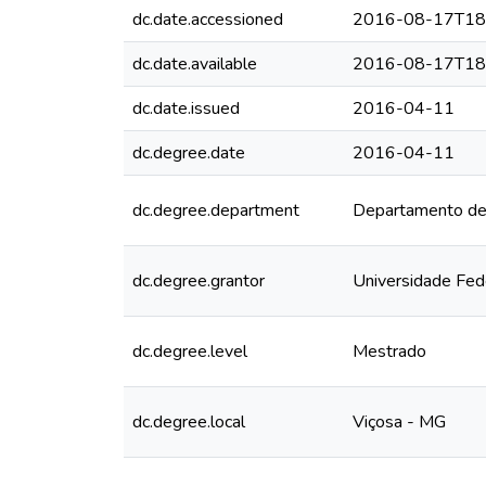
dc.date.accessioned
2016-08-17T18
dc.date.available
2016-08-17T18
dc.date.issued
2016-04-11
dc.degree.date
2016-04-11
dc.degree.department
Departamento de
dc.degree.grantor
Universidade Fed
dc.degree.level
Mestrado
dc.degree.local
Viçosa - MG