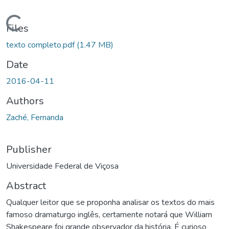
Loading...
Files
texto completo.pdf
(1.47 MB)
Date
2016-04-11
Authors
Zaché, Fernanda
Publisher
Universidade Federal de Viçosa
Abstract
Qualquer leitor que se proponha analisar os textos do mais
famoso dramaturgo inglês, certamente notará que William
Shakespeare foi grande observador da história. É curioso