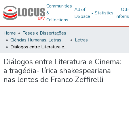
Communities
All of
Oth
&
Statistics
DSpace
inform
Collections
Home
Teses e Dissertações
Ciências Humanas, Letras e Artes
Letras
Diálogos entre Literatura e Cinema: a tragédia- lírica shakespeariana nas lentes de Franco Zeffirelli
Diálogos entre Literatura e Cinema:
a tragédia- lírica shakespeariana
nas lentes de Franco Zeffirelli