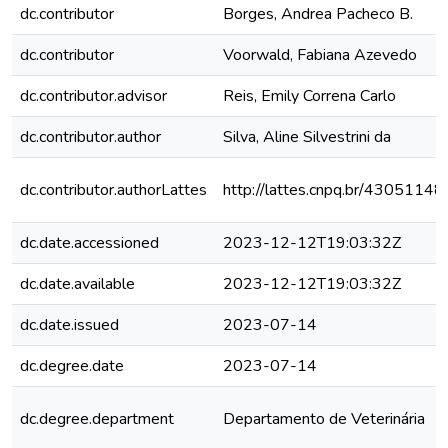
dc.contributor
Borges, Andrea Pacheco B.
dc.contributor
Voorwald, Fabiana Azevedo
dc.contributor.advisor
Reis, Emily Correna Carlo
dc.contributor.author
Silva, Aline Silvestrini da
dc.contributor.authorLattes
http://lattes.cnpq.br/430511
dc.date.accessioned
2023-12-12T19:03:32Z
dc.date.available
2023-12-12T19:03:32Z
dc.date.issued
2023-07-14
dc.degree.date
2023-07-14
dc.degree.department
Departamento de Veterinária