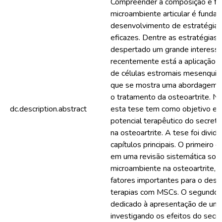
Compreender a composição e fu
microambiente articular é funda
desenvolvimento de estratégias
eficazes. Dentre as estratégias
despertado um grande interess
recentemente está a aplicação 
de células estromais mesenquim
que se mostra uma abordagem p
o tratamento da osteoartrite. N
dc.description.abstract
esta tese tem como objetivo ex
potencial terapêutico do secre
na osteoartrite. A tese foi divid
capítulos principais. O primeiro c
em uma revisão sistemática sob
microambiente na osteoartrite, 
fatores importantes para o des
terapias com MSCs. O segundo c
dedicado à apresentação de um t
investigando os efeitos do se