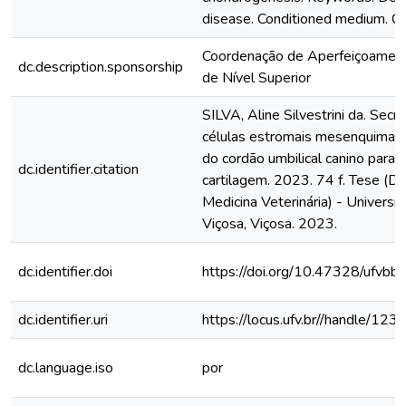
disease. Conditioned medium. Cel
Coordenação de Aperfeiçoamen
dc.description.sponsorship
de Nível Superior
SILVA, Aline Silvestrini da. Sec
células estromais mesenquimais
do cordão umbilical canino para
dc.identifier.citation
cartilagem. 2023. 74 f. Tese (
Medicina Veterinária) - Universi
Viçosa, Viçosa. 2023.
dc.identifier.doi
https://doi.org/10.47328/ufvbb
dc.identifier.uri
https://locus.ufv.br//handle/
dc.language.iso
por