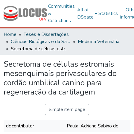
Communities
All of
Oth
&
Statistics
DSpace
inform
Collections
Home
Teses e Dissertações
Ciências Biológicas e da Saúde
Medicina Veterinária
Secretoma de células estromais mesenquimais perivasculares do cordão umbilical canino para regeneração da cartilagem
Secretoma de células estromais
mesenquimais perivasculares do
cordão umbilical canino para
regeneração da cartilagem
Simple item page
dc.contributor
Paula, Adriano Sabino de