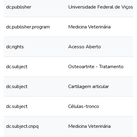
dc.publisher
Universidade Federal de Viçosa
dc.publisher.program
Medicina Veterinária
dc.rights
Acesso Aberto
dc.subject
Osteoartrite - Tratamento
dc.subject
Cartilagem articular
dc.subject
Células-tronco
dc.subject.cnpq
Medicina Veterinária