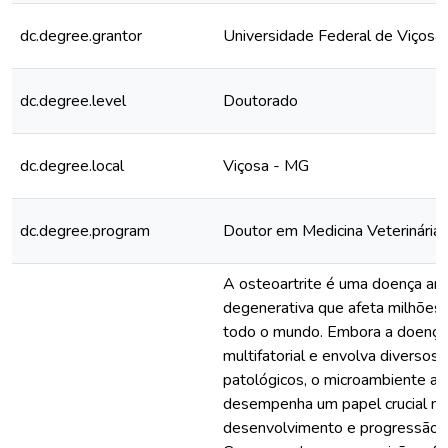
dc.degree.grantor
Universidade Federal de Viçosa
dc.degree.level
Doutorado
dc.degree.local
Viçosa - MG
dc.degree.program
Doutor em Medicina Veterinária
A osteoartrite é uma doença arti
degenerativa que afeta milhõe
todo o mundo. Embora a doença
multifatorial e envolva diverso
patológicos, o microambiente art
desempenha um papel crucial no
desenvolvimento e progressão d