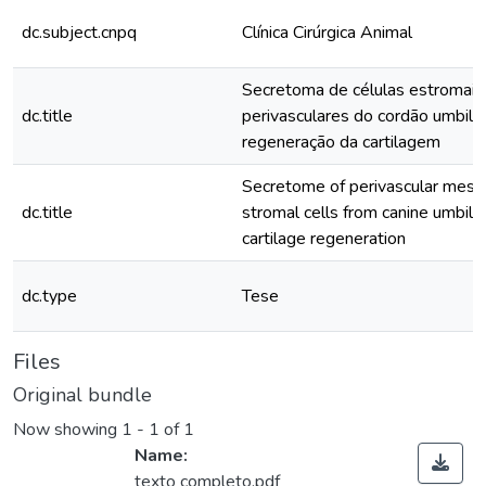
dc.subject.cnpq
Clínica Cirúrgica Animal
Secretoma de células estromai
dc.title
perivasculares do cordão umbilic
regeneração da cartilagem
Secretome of perivascular mes
dc.title
stromal cells from canine umbilic
cartilage regeneration
dc.type
Tese
Files
Original bundle
Now showing
1 - 1 of 1
Name:
texto completo.pdf