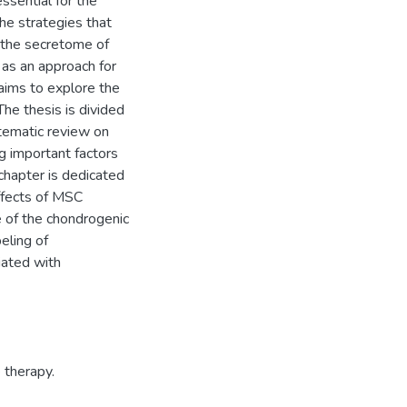
ssential for the
he strategies that
f the secretome of
as an approach for
s aims to explore the
The thesis is divided
stematic review on
ng important factors
hapter is dedicated
effects of MSC
e of the chondrogenic
eling of
iated with
 therapy.