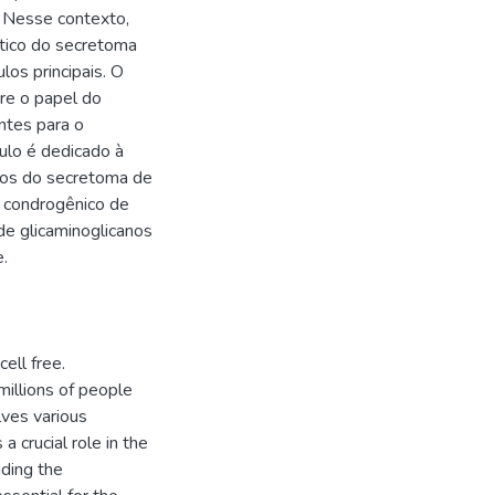
. Nesse contexto,
utico do secretoma
los principais. O
bre o papel do
ntes para o
ulo é dedicado à
itos do secretoma de
o condrogênico de
de glicaminoglicanos
.
ell free.
millions of people
lves various
 crucial role in the
ding the