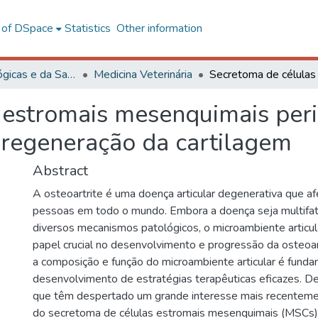
l of DSpace
Statistics
Other information
Ciências Biológicas e da Saúde
Medicina Veterinária
 estromais mesenquimais peri
 regeneração da cartilagem
Abstract
A osteoartrite é uma doença articular degenerativa que a
pessoas em todo o mundo. Embora a doença seja multifato
diversos mecanismos patológicos, o microambiente artic
papel crucial no desenvolvimento e progressão da osteoa
a composição e função do microambiente articular é funda
desenvolvimento de estratégias terapêuticas eficazes. De
que têm despertado um grande interesse mais recentemen
do secretoma de células estromais mesenquimais (MSCs)