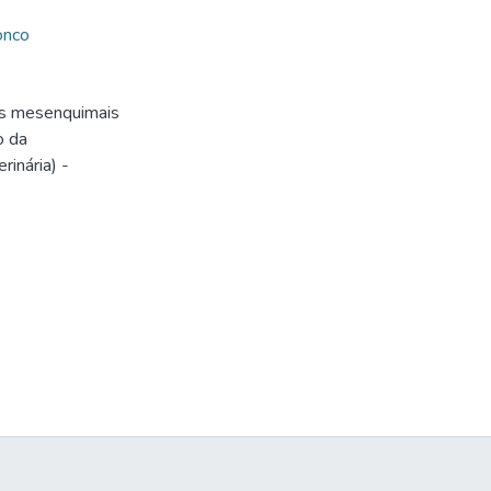
onco
ais mesenquimais
o da
inária) -