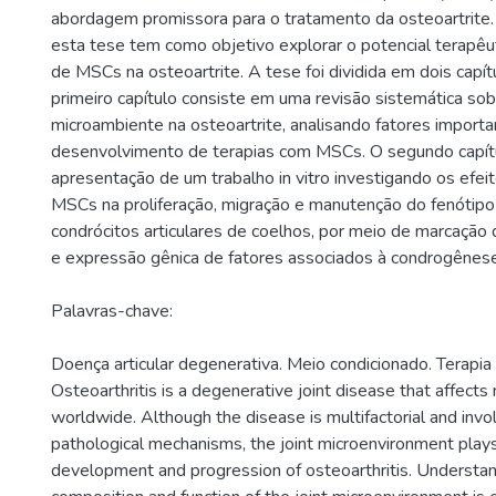
abordagem promissora para o tratamento da osteoartrite
esta tese tem como objetivo explorar o potencial terapê
de MSCs na osteoartrite. A tese foi dividida em dois capítu
primeiro capítulo consiste em uma revisão sistemática so
microambiente na osteoartrite, analisando fatores importa
desenvolvimento de terapias com MSCs. O segundo capít
apresentação de um trabalho in vitro investigando os efe
MSCs na proliferação, migração e manutenção do fenótip
condrócitos articulares de coelhos, por meio de marcação 
e expressão gênica de fatores associados à condrogênese
Palavras-chave:
Doença articular degenerativa. Meio condicionado. Terapia c
Osteoarthritis is a degenerative joint disease that affects 
worldwide. Although the disease is multifactorial and invo
pathological mechanisms, the joint microenvironment plays a
development and progression of osteoarthritis. Understan