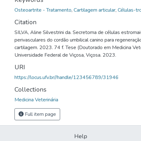
Osteoartrite - Tratamento
,
Cartilagem articular
,
Células-tr
Citation
SILVA, Aline Silvestrini da. Secretoma de células estrom
perivasculares do cordão umbilical canino para regeneraçã
cartilagem. 2023. 74 f. Tese (Doutorado em Medicina Veter
Universidade Federal de Viçosa, Viçosa. 2023.
URI
https://locus.ufv.br//handle/123456789/31946
Collections
Medicina Veterinária
Full item page
Help