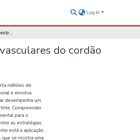
Log In
Secretoma de células estromais mesenquimais perivasculares do cordão umbilical canino para regeneração da cartilagem
vasculares do cordão
feta milhões de
rial e envolva
ular desempenha um
rtrite. Compreender
mental para o
ntre as estratégias
te está a aplicação
, que se mostra uma