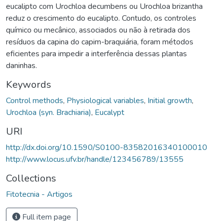
eucalipto com Urochloa decumbens ou Urochloa brizantha
reduz o crescimento do eucalipto. Contudo, os controles
químico ou mecânico, associados ou não à retirada dos
resíduos da capina do capim-braquiária, foram métodos
eficientes para impedir a interferência dessas plantas
daninhas.
Keywords
Control methods
,
Physiological variables
,
Initial growth
,
Urochloa (syn. Brachiaria)
,
Eucalypt
URI
http://dx.doi.org/10.1590/S0100-83582016340100010
http://www.locus.ufv.br/handle/123456789/13555
Collections
Fitotecnia - Artigos
Full item page