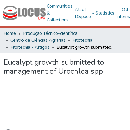
Communities
All of
Oth
&
Statistics
DSpace
inform
Collections
Home
Produção Técnico-científica
Centro de Ciências Agrárias
Fitotecnia
Fitotecnia - Artigos
Eucalypt growth submitted to management of Urochloa spp
Eucalypt growth submitted to
management of Urochloa spp