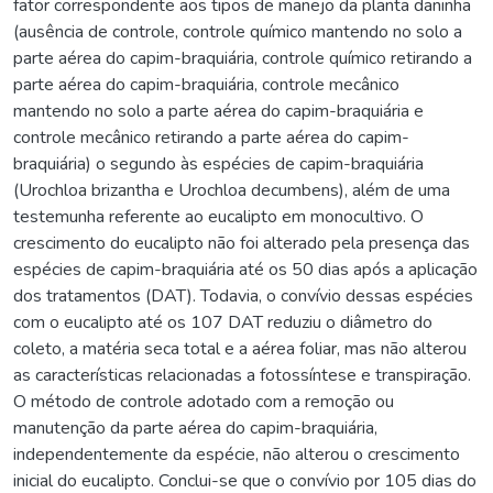
fator correspondente aos tipos de manejo da planta daninha
(ausência de controle, controle químico mantendo no solo a
parte aérea do capim-braquiária, controle químico retirando a
parte aérea do capim-braquiária, controle mecânico
mantendo no solo a parte aérea do capim-braquiária e
controle mecânico retirando a parte aérea do capim-
braquiária) o segundo às espécies de capim-braquiária
(Urochloa brizantha e Urochloa decumbens), além de uma
testemunha referente ao eucalipto em monocultivo. O
crescimento do eucalipto não foi alterado pela presença das
espécies de capim-braquiária até os 50 dias após a aplicação
dos tratamentos (DAT). Todavia, o convívio dessas espécies
com o eucalipto até os 107 DAT reduziu o diâmetro do
coleto, a matéria seca total e a aérea foliar, mas não alterou
as características relacionadas a fotossíntese e transpiração.
O método de controle adotado com a remoção ou
manutenção da parte aérea do capim-braquiária,
independentemente da espécie, não alterou o crescimento
inicial do eucalipto. Conclui-se que o convívio por 105 dias do