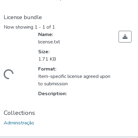
License bundle
Now showing
1 - 1 of 1
Name:
license.txt
Size:
1.71 KB
ading...
Format:
Item-specific license agreed upon
to submission
Description:
Collections
Administração