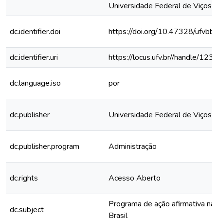
Universidade Federal de Viçosa,
dc.identifier.doi
https://doi.org/10.47328/ufvbb
dc.identifier.uri
https://locus.ufv.br//handle/
dc.language.iso
por
dc.publisher
Universidade Federal de Viçosa
dc.publisher.program
Administração
dc.rights
Acesso Aberto
Programa de ação afirmativa na
dc.subject
Brasil