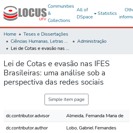
Communities
All of
Oth
&
Statistics
DSpace
inform
Collections
Home
Teses e Dissertações
Ciências Humanas, Letras e Artes
Administração
Lei de Cotas e evasão nas IFES Brasileiras: uma análise sob a perspectiva das redes sociais
Lei de Cotas e evasão nas IFES
Brasileiras: uma análise sob a
perspectiva das redes sociais
Simple item page
dc.contributor.advisor
Almeida, Fernanda Maria de
dc.contributor.author
Lobo, Gabriel Fernandes