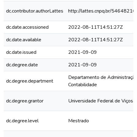
dc.contributor.authorLattes
http://lattes.cnpq.br/546482
dc.date.accessioned
2022-08-11T14:51:27Z
dc.date.available
2022-08-11T14:51:27Z
dc.date.issued
2021-09-09
dc.degree.date
2021-09-09
Departamento de Administração
dc.degree.department
Contabilidade
dc.degree.grantor
Universidade Federal de Viçosa
dc.degree.level
Mestrado