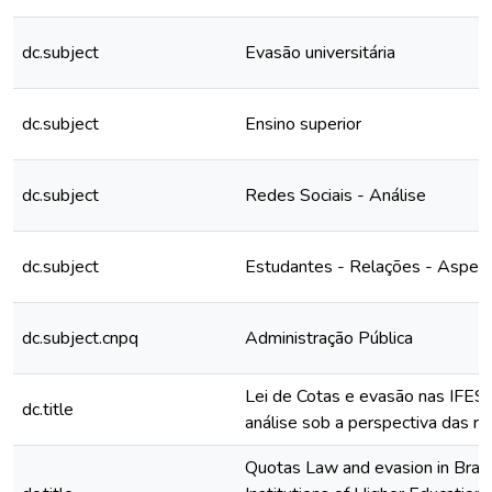
dc.subject
Evasão universitária
dc.subject
Ensino superior
dc.subject
Redes Sociais - Análise
dc.subject
Estudantes - Relações - Aspect
dc.subject.cnpq
Administração Pública
Lei de Cotas e evasão nas IFES 
dc.title
análise sob a perspectiva das re
Quotas Law and evasion in Brazi