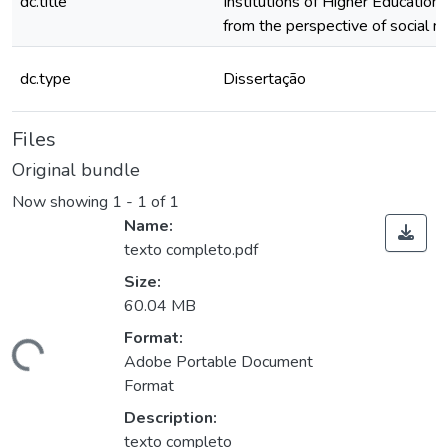
dc.title
Institutions of Higher Education:
from the perspective of social 
dc.type
Dissertação
Files
Original bundle
Now showing
1 - 1 of 1
Name:
texto completo.pdf
Size:
60.04 MB
ading...
Format:
Adobe Portable Document
Format
Description:
texto completo