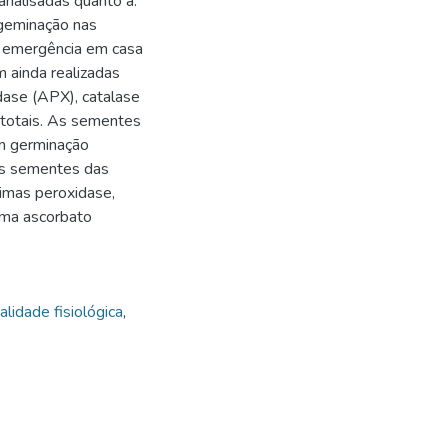
analisadas quanto a:
 geminação nas
e emergência em casa
 ainda realizadas
dase (APX), catalase
 totais. As sementes
am germinação
as sementes das
imas peroxidase,
ima ascorbato
alidade fisiológica
,