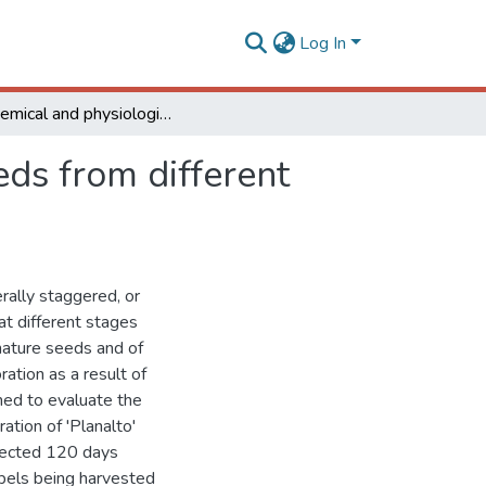
Log In
Biochemical and physiological analysis in carrot seeds from different orders of umbels
eds from different
rally staggered, or
t different stages
mmature seeds and of
ration as a result of
med to evaluate the
ation of 'Planalto'
lected 120 days
mbels being harvested