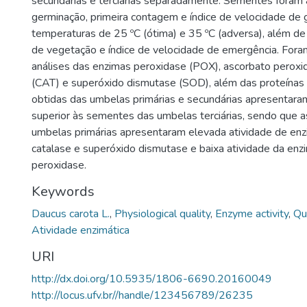
secundárias e terciárias separadamente. Sementes foram 
germinação, primeira contagem e índice de velocidade de
temperaturas de 25 ºC (ótima) e 35 ºC (adversa), além d
de vegetação e índice de velocidade de emergência. Foram
análises das enzimas peroxidase (POX), ascorbato peroxi
(CAT) e superóxido dismutase (SOD), além das proteínas
obtidas das umbelas primárias e secundárias apresentar
superior às sementes das umbelas terciárias, sendo que 
umbelas primárias apresentaram elevada atividade de enz
catalase e superóxido dismutase e baixa atividade da enz
peroxidase.
Keywords
Daucus carota L.
,
Physiological quality
,
Enzyme activity
,
Qu
Atividade enzimática
URI
http://dx.doi.org/10.5935/1806-6690.20160049
http://locus.ufv.br//handle/123456789/26235