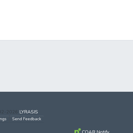
002-2026
LYRASIS
ings
Send Feedback
COAR Notify