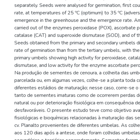
separately. Seeds were analysed for germination, first co
rate, at temperatures of 25 ºC (optimum) to 35 ºC (adverse
emergence in the greenhouse and the emergence rate. An
carried out of the enzymes peroxidase (POX), ascorbate 
catalase (CAT) and superoxide dismutase (SOD), and of the
Seeds obtained from the primary and secondary umbels di
rate of germination than from the tertiary umbels, with th
primary umbels showing high activity for peroxidase, cata
dismutase, and low activity for the enzyme ascorbate per
Na produção de sementes de cenoura, a colheita das umb
parcelada ou, em algumas vezes, colhe-se a planta toda
diferentes estádios de maturação; nesse caso, corre-se o 
tanto de sementes imaturas como de ocorrerem perdas d
natural ou por deterioração fisiológica em consequência d
desfavoráveis. O presente estudo teve como objetivo aval
fisiológicas e bioquímicas relacionadas à maturação das 
cv. Planalto provenientes de diferentes umbelas. As colhe
aos 120 dias após a antese, onde foram colhidas umbelas 