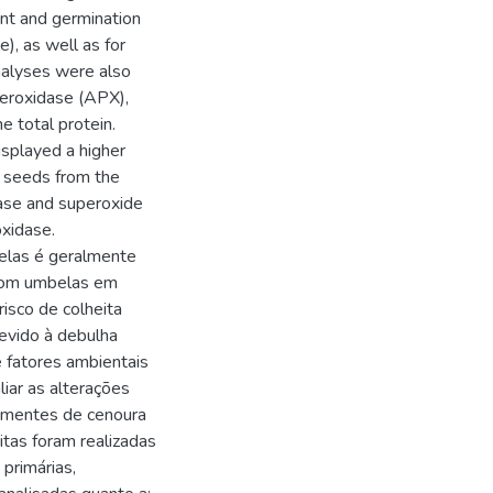
unt and germination
), as well as for
alyses were also
peroxidase (APX),
 total protein.
splayed a higher
e seeds from the
lase and superoxide
oxidase.
elas é geralmente
 com umbelas em
risco de colheita
evido à debulha
e fatores ambientais
iar as alterações
sementes de cenoura
itas foram realizadas
primárias,