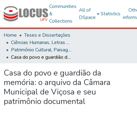
Communities
All of
Oth
&
Statistics
DSpace
inform
Collections
Home
Teses e Dissertações
Ciências Humanas, Letras e Artes
Patrimônio Cultural, Paisagens e Cidadania
Casa do povo e guardião da memória: o arquivo da Câmara Municipal de Viçosa e seu patrimônio documental
Casa do povo e guardião da
memória: o arquivo da Câmara
Municipal de Viçosa e seu
patrimônio documental