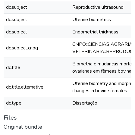
dc.subject
Reproductive ultrasound
dc.subject
Uterine biometrics
dc.subject
Endometrial thickness
CNPQ::CIENCIAS AGRARIAS
dc.subject.cnpq
VETERINARIA::REPRODUC
Biometria e mudanças morfoló
dc.title
ovarianas em fêmeas bovinas
Uterine biometry and morpholo
dc.title.alternative
changes in bovine females
dc.type
Dissertação
Files
Original bundle