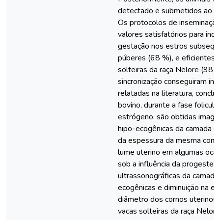
detectado e submetidos ao ma
Os protocolos de inseminação 
valores satisfatórios para in
gestação nos estros subsequ
púberes (68 %), e eficientes 
solteiras da raça Nelore (98 
sincronização conseguiram ind
relatadas na literatura, conclu
bovino, durante a fase folicula
estrógeno, são obtidas image
hipo-ecogênicas da camada e
da espessura da mesma com 
lume uterino em algumas ocasi
sob a influência da progester
ultrassonográficas da camada 
ecogênicas e diminuição na e
diâmetro dos cornos uterinos 
vacas solteiras da raça Nelor