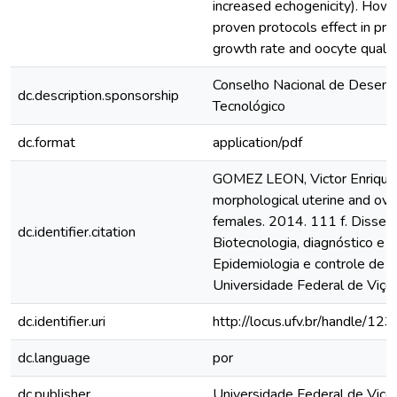
increased echogenicity). Howe
proven protocols effect in preg
growth rate and oocyte qualit
Conselho Nacional de Desenvo
dc.description.sponsorship
Tecnológico
dc.format
application/pdf
GOMEZ LEON, Victor Enrique.
morphological uterine and ova
females. 2014. 111 f. Disse
dc.identifier.citation
Biotecnologia, diagnóstico e 
Epidemiologia e controle de q
Universidade Federal de Viço
dc.identifier.uri
http://locus.ufv.br/handle/
dc.language
por
dc.publisher
Universidade Federal de Viço