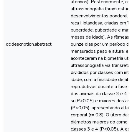
uterinos). Posteriormente, co
ultrassonografia foram estud
desenvolvimentos ponderal e
raça Holandesa, criadas em Tie
puberdade, puberdade e matu
meses de idade). As fêmeas f
dc.description.abstract
quinze dias por um período d
mensurados peso e altura, e 
aconteceram na biometria uter
ultrassonografia via transreta
divididos por classes com int
idade, com a finalidade de ab
reprodutivos durante a fase d
dos animais da classe 3 e 4 
si (P>0,05) e maiores dos ani
(P<0,05), apresentando alta 
corporal (r= 0,8). O útero das
diâmetros maiores do corno e
classes 3 e 4 (P<0,05). A es