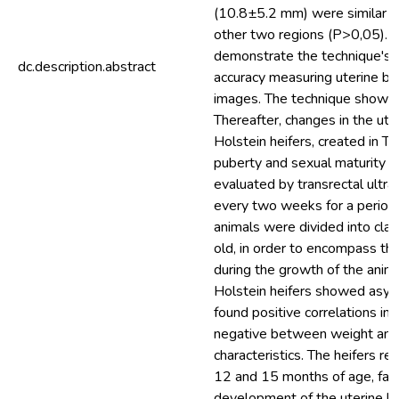
(10.8±5.2 mm) were similar to
other two regions (P>0,05). 
demonstrate the technique's e
dc.description.abstract
accuracy measuring uterine bi
images. The technique shown t
Thereafter, changes in the ute
Holstein heifers, created in Ti
puberty and sexual maturity 
evaluated by transrectal ultr
every two weeks for a period
animals were divided into cla
old, in order to encompass th
during the growth of the animal
Holstein heifers showed asyn
found positive correlations in
negative between weight and
characteristics. The heifers 
12 and 15 months of age, fac
development of the uterine ho