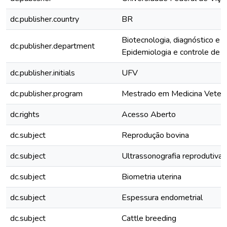
dc.publisher.country
BR
Biotecnologia, diagnóstico e 
dc.publisher.department
Epidemiologia e controle de q
dc.publisher.initials
UFV
dc.publisher.program
Mestrado em Medicina Veterin
dc.rights
Acesso Aberto
dc.subject
Reprodução bovina
dc.subject
Ultrassonografia reprodutiva
dc.subject
Biometria uterina
dc.subject
Espessura endometrial
dc.subject
Cattle breeding