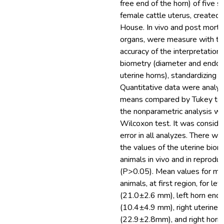
free end of the horn) of five 
female cattle uterus, created
House. In vivo and post morte
organs, were measure with the
accuracy of the interpretation
biometry (diameter and endome
uterine horns), standardizing
Quantitative data were anal
means compared by Tukey test
the nonparametric analysis wit
Wilcoxon test. It was conside
error in all analyzes. There w
the values of the uterine bio
animals in vivo and in reprod
(P>0.05). Mean values for me
animals, at first region, for le
(21.0±2.6 mm), left horn endo
(10.4±4.9 mm), right uterine 
(22.9±2.8mm), and right horn