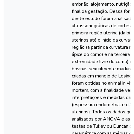
embrião; alojamento, nutrição
final da gestação. Dessa form
deste estudo foram analisad
ultrassonográficas de cortes 
primeira região uterina (da bi
uterinos até o início da curvat
região (a partir da curvatura 
ápice do corno) e na terceira r
extremidade livre do corno) n
bovinas sexualmente maduras
criadas em manejo de Losing
foram obtidas no animal in viv
mortem, com a finalidade verif
interpretações e medidas da b
(espessura endometrial e diâ
uterinos). Todos os dados qua
analisados por ANOVA e as 
testes de Tukey ou Duncan ou
paramétrica com as médias c