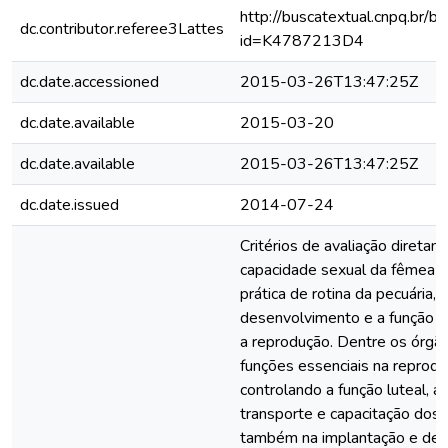
http://buscatextual.cnpq.br/bu
dc.contributor.referee3Lattes
id=K4787213D4
dc.date.accessioned
2015-03-26T13:47:25Z
dc.date.available
2015-03-20
dc.date.available
2015-03-26T13:47:25Z
dc.date.issued
2014-07-24
Critérios de avaliação diretam
capacidade sexual da fêmea d
prática de rotina da pecuária, 
desenvolvimento e a função 
a reprodução. Dentre os órgão
funções essenciais na reprodu
controlando a função luteal, al
transporte e capacitação dos
também na implantação e dese