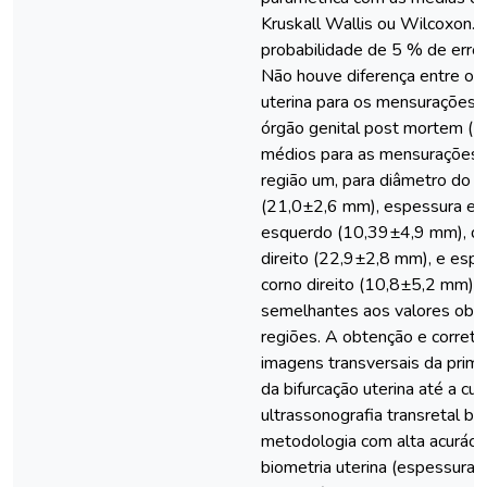
Kruskall Wallis ou Wilcoxon. 
probabilidade de 5 % de erro 
Não houve diferença entre os 
uterina para os mensurações n
órgão genital post mortem (P
médios para as mensurações no
região um, para diâmetro do c
(21,0±2,6 mm), espessura en
esquerdo (10,39±4,9 mm), diâ
direito (22,9±2,8 mm), e esp
corno direito (10,8±5,2 mm),
semelhantes aos valores obti
regiões. A obtenção e correta
imagens transversais da primei
da bifurcação uterina até a cu
ultrassonografia transretal b
metodologia com alta acurácia 
biometria uterina (espessura 