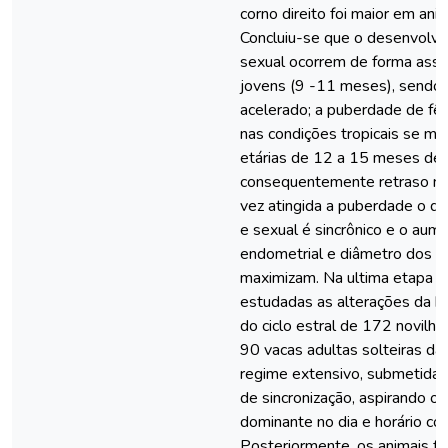
corno direito foi maior em ani
Concluiu-se que o desenvolvi
sexual ocorrem de forma assin
jovens (9 -11 meses), sendo 
acelerado; a puberdade de f
nas condições tropicais se ma
etárias de 12 a 15 meses de
consequentemente retraso na
vez atingida a puberdade o d
e sexual é sincrônico e o au
endometrial e diâmetro dos c
maximizam. Na ultima etapa e
estudadas as alterações da bi
do ciclo estral de 172 novilh
90 vacas adultas solteiras da
regime extensivo, submetidas
de sincronização, aspirando o 
dominante no dia e horário co
Posteriormente, os animais fo