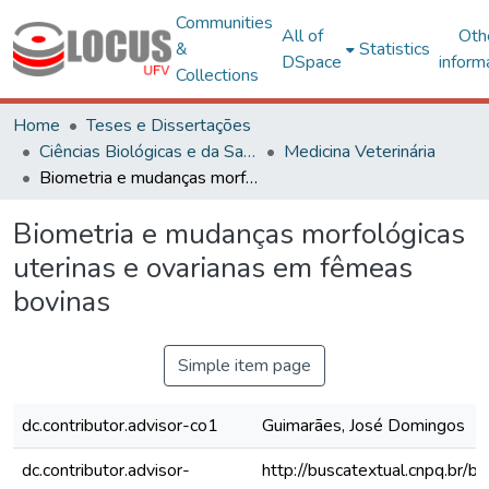
Communities
All of
Oth
&
Statistics
DSpace
inform
Collections
Home
Teses e Dissertações
Ciências Biológicas e da Saúde
Medicina Veterinária
Biometria e mudanças morfológicas uterinas e ovarianas em fêmeas bovinas
Biometria e mudanças morfológicas
uterinas e ovarianas em fêmeas
bovinas
Simple item page
dc.contributor.advisor-co1
Guimarães, José Domingos
dc.contributor.advisor-
http://buscatextual.cnpq.br/bu