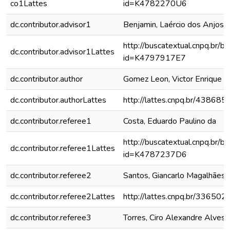
co1Lattes
id=K4782270U6
dc.contributor.advisor1
Benjamin, Laércio dos Anjos
http://buscatextual.cnpq.br/bu
dc.contributor.advisor1Lattes
id=K4797917E7
dc.contributor.author
Gomez Leon, Victor Enrique
dc.contributor.authorLattes
http://lattes.cnpq.br/4386
dc.contributor.referee1
Costa, Eduardo Paulino da
http://buscatextual.cnpq.br/bu
dc.contributor.referee1Lattes
id=K4787237D6
dc.contributor.referee2
Santos, Giancarlo Magalhães 
dc.contributor.referee2Lattes
http://lattes.cnpq.br/3365
dc.contributor.referee3
Torres, Ciro Alexandre Alves