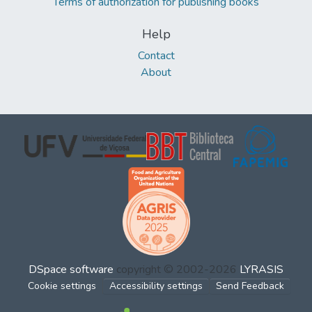
Terms of authorization for publishing books
Help
Contact
About
DSpace software
copyright © 2002-2026
LYRASIS
Cookie settings
Accessibility settings
Send Feedback