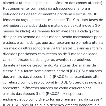
biometria uterina (espessura e diâmetro dos cornos uterinos).
Posteriormente, com ajuda da ultrassonografia foram
estudados os desenvolvimentos ponderal e sexual de 38
fêmeas da raça Holandesa, criadas em Tie-Stall, nas fases de
pré-puberdade, puberdade e maturidade sexual (nove a 20
meses de idade). As fêmeas foram avaliadas a cada quinze
dias por um período de dois meses, sendo mensurados peso
e altura, e as mudanças que aconteceram na biometria uterina
por meio da ultrassonografia via transretal. Os animais foram
divididos por classes com intervalos de 3 meses de idade,
com a finalidade de abranger os eventos reprodutivos
durante a fase de crescimento. As alturas dos animais da
classe 3 e 4 foram semelhantes entre si (P>0,05) e maiores
dos animais das classes 1 e 2 (P<0,05), apresentando alta
correlação com o peso corporal (r= 0,8). O útero das novilhas
apresentou diâmetros maiores do corno esquerdo nos
animais das classes 3 e 4 (P<0,05). A espessura
endometrial do corno direito foi maior em animais da classe 4
(P<0,05). Concluiu-se que o desenvolvimento ponderal e o