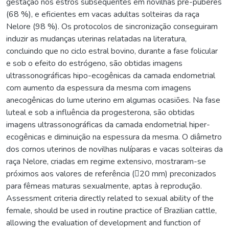
gestação nos estros subsequentes em novilhas pré-púberes
(68 %), e eficientes em vacas adultas solteiras da raça
Nelore (98 %). Os protocolos de sincronização conseguiram
induzir as mudanças uterinas relatadas na literatura,
concluindo que no ciclo estral bovino, durante a fase folicular
e sob o efeito do estrógeno, são obtidas imagens
ultrassonográficas hipo-ecogênicas da camada endometrial
com aumento da espessura da mesma com imagens
anecogênicas do lume uterino em algumas ocasiões. Na fase
luteal e sob a influência da progesterona, são obtidas
imagens ultrassonográficas da camada endometrial hiper-
ecogênicas e diminuição na espessura da mesma. O diâmetro
dos cornos uterinos de novilhas nulíparas e vacas solteiras da
raça Nelore, criadas em regime extensivo, mostraram-se
próximos aos valores de referência (20 mm) preconizados
para fêmeas maturas sexualmente, aptas à reprodução.
Assessment criteria directly related to sexual ability of the
female, should be used in routine practice of Brazilian cattle,
allowing the evaluation of development and function of