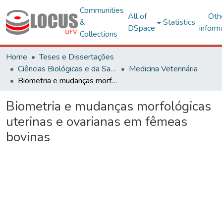
Communities
All of
Oth
&
Statistics
DSpace
inform
Collections
Home
Teses e Dissertações
Ciências Biológicas e da Saúde
Medicina Veterinária
Biometria e mudanças morfológicas uterinas e ovarianas em fêmeas bovinas
Biometria e mudanças morfológicas
uterinas e ovarianas em fêmeas
bovinas