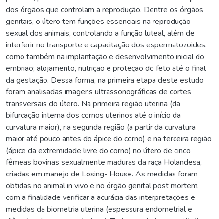
dos órgãos que controlam a reprodução. Dentre os órgãos
genitais, o útero tem funções essenciais na reprodução
sexual dos animais, controlando a função luteal, além de
interferir no transporte e capacitação dos espermatozoides,
como também na implantação e desenvolvimento inicial do
embrião; alojamento, nutrição e proteção do feto até o final
da gestação. Dessa forma, na primeira etapa deste estudo
foram analisadas imagens ultrassonográficas de cortes
transversais do útero. Na primeira região uterina (da
bifurcação interna dos cornos uterinos até o início da
curvatura maior), na segunda região (a partir da curvatura
maior até pouco antes do ápice do corno) e na terceira região
(ápice da extremidade livre do corno) no útero de cinco
fêmeas bovinas sexualmente maduras da raça Holandesa,
criadas em manejo de Losing- House. As medidas foram
obtidas no animal in vivo e no órgão genital post mortem,
com a finalidade verificar a acurácia das interpretações e
medidas da biometria uterina (espessura endometrial e