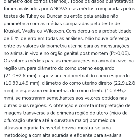
diâmetro dos cornos uterinos). Todos os dados quantitativos
foram analisados por ANOVA e as médias comparadas pelos
testes de Tukey ou Duncan ou então pela análise não
paramétrica com as médias comparadas pelo teste de
Kruskall Wallis ou Wilcoxon. Considerou-se a probabilidade
de 5 % de erro em todas as análises. Não houve diferença
entre os valores da biometria uterina para os mensurações
no animal in vivo e no órgão genital post mortem (P>0,05).
Os valores médios para as mensurações no animal in vivo, na
região um, para diâmetro do corno uterino esquerdo
(21,0±2,6 mm), espessura endometrial do corno esquerdo
(10,39±4,9 mm), diâmetro do corno uterino direito (22,9±2,8
mm), e espessura endometrial do corno direito (10,8±5,2
mm), se mostraram semelhantes aos valores obtidos nas
outras duas regiões. A obtenção e correta interpretação de
imagens transversais da primeira região do útero (início da
bifurcação uterina até a curvatura maior) por meio da
ultrassonografia transretal bovina, mostra-se uma
metodologia com alta acurácia e eficiente para avaliar a