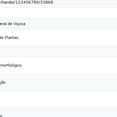
v.br/handle/123456789/33868
eral de Viçosa
de Plantas
morfológico
ação
a)