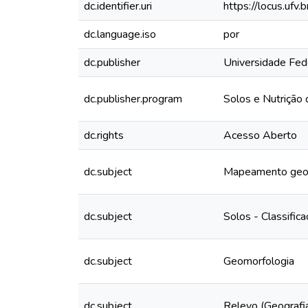
dc.identifier.uri
https://locus.uf
dc.language.iso
por
dc.publisher
Universidade Fed
dc.publisher.program
Solos e Nutrição 
dc.rights
Acesso Aberto
dc.subject
Mapeamento geo
dc.subject
Solos - Classific
dc.subject
Geomorfologia
dc.subject
Relevo (Geografi