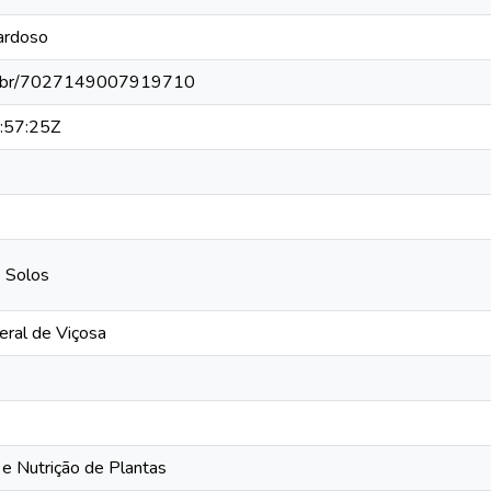
Cardoso
npq.br/7027149007919710
:57:25Z
 Solos
eral de Viçosa
e Nutrição de Plantas