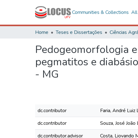
Communities & Collections
Al
Home
Teses e Dissertações
Ciências Agrá
Pedogeomorfologia em
pegmatitos e diabási
- MG
dc.contributor
Faria, André Luiz
dc.contributor
Souza, José João 
dc.contributor.advisor
Costa, Liovando 