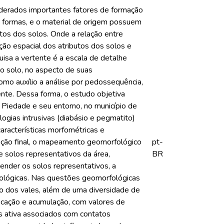
siderados importantes fatores de formação
e formas, e o material de origem possuem
tos dos solos. Onde a relação entre
ção espacial dos atributos dos solos e
isa a vertente é a escala de detalhe
 ao solo, no aspecto de suas
como auxílio a análise por pedossequência,
nte. Dessa forma, o estudo objetiva
 Piedade e seu entorno, no município de
ogias intrusivas (diabásio e pegmatito)
características morfométricas e
ficação final, o mapeamento geomorfológico
pt-
e solos representativos da área,
BR
ender os solos representativos, a
orfológicas. Nas questões geomorfológicas
são dos vales, além de uma diversidade de
cação e acumulação, com valores de
 ativa associados com contatos