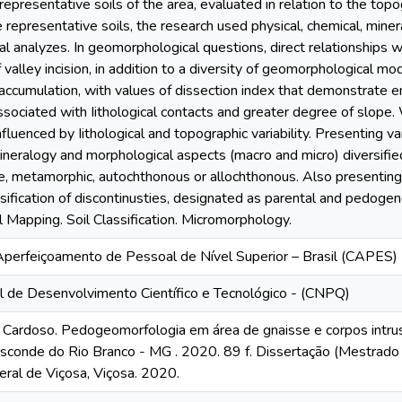
representative soils of the area, evaluated in relation to the topo
 representative soils, the research used physical, chemical, miner
l analyzes. In geomorphological questions, direct relationships 
valley incision, in addition to a diversity of geomorphological mo
 accumulation, with values of dissection index that demonstrate 
ociated with Iithological contacts and greater degree of slope. 
fluenced by Iithological and topographic variability. Presenting var
eralogy and morphological aspects (macro and micro) diversified
ive, metamorphic, autochthonous or allochthonous. Also presenting
sification of discontinusties, designated as parental and pedogen
Mapping. Soil Classification. Micromorphology.
perfeiçoamento de Pessoal de Nível Superior – Brasil (CAPES)
l de Desenvolvimento Científico e Tecnológico - (CNPQ)
 Cardoso. Pedogeomorfologia em área de gnaisse e corpos intrus
sconde do Rio Branco - MG . 2020. 89 f. Dissertação (Mestrado 
ral de Viçosa, Viçosa. 2020.