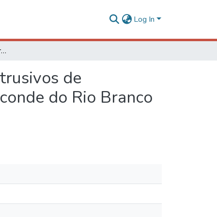
Log In
Pedogeomorfologia em área de gnaisse e corpos intrusivos de pegmatitos e diabásios na Serra da Piedade em Visconde do Rio Branco - MG
trusivos de
sconde do Rio Branco