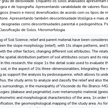
or grau de declividade. Enquanto os solos analisados apresentam
lógica e de topografia. Apresentando variabilidade de valores fís
icos (macro e micro) diversificados de acordo com os tipos de ma
tone. Apresentando também descontinuidade litológica e mais du
, designadas como descontinuidades parental e pedogenética. 
lassificação de Solos. Micromorfologia.
g of Soil Science, relief and parent material have been considered
een the slope morphology (relief), with 1ts shape patterns, and 
ith the other factors, changing different soil attributes. The rela
he spatial distribution pattern of soil attributes occurs and its r
 In this research, the slope 1s the detail scale used to evaluate t
e soil, in the aspect of 1ts three-dimensionalities, Integrating t
g as support the analysis by pedosequence, which allows to under
hus, the study arms to analyze and classify the relief and also t
s surroundings, in the municipahty of Visconde do Rio Branco-MG, w
ologies (diabase and pegmatite) over metamorphic material (gneiss
hometric and morphological characteristics of the area, 1n order t
sification, the geomorphological mapping of the study area. As for