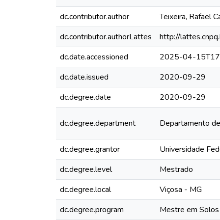
dc.contributor.author
Teixeira, Rafael 
dc.contributor.authorLattes
http://lattes.c
dc.date.accessioned
2025-04-15T17
dc.date.issued
2020-09-29
dc.degree.date
2020-09-29
dc.degree.department
Departamento de
dc.degree.grantor
Universidade Fed
dc.degree.level
Mestrado
dc.degree.local
Viçosa - MG
dc.degree.program
Mestre em Solos 