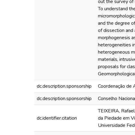
out the survey of 
To understand the
micromorphologica
and the degree of 
of dissection and
morphogenesis ass
heterogeneities in
heterogeneous min
materials, intrus
proposals for clas
Geomorphological 
dc.description.sponsorship
Coordenação de A
dc.description.sponsorship
Conselho Naciona
TEIXEIRA, Rafael
dc.identifier.citation
da Piedade em Vi
Universidade Fede