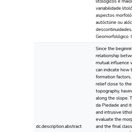
litológicos e mai
variabilidade lito
aspectos morfológ
autóctone ou alóc
descontinuidades
Geomorfológico. C
Since the beginnin
relationship betw
mutual influence w
can indicate how t
formation factors.
relief close to th
topography, havin
along the slope. T
da Piedade and it
and intrusive lith
evaluate the morp
dc.description.abstract
and the final clas