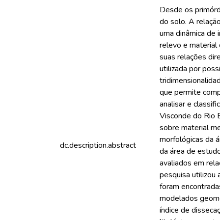
Desde os primórdi
do solo. A relaçã
uma dinâmica de i
relevo e material
suas relações di
utilizada por poss
tridimensionalida
que permite compr
analisar e classi
Visconde do Rio B
sobre material me
morfológicas da á
dc.description.abstract
da área de estudo
avaliados em rela
pesquisa utilizou
foram encontradas
modelados geomor
índice de dissec