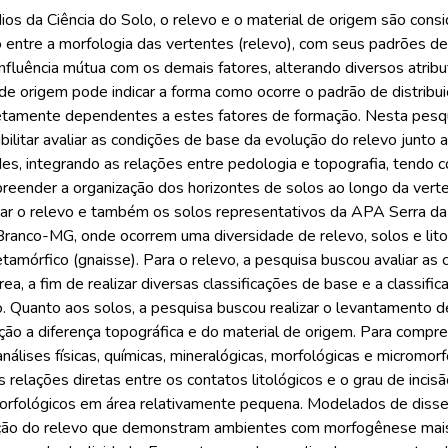
os da Ciência do Solo, o relevo e o material de origem são con
o entre a morfologia das vertentes (relevo), com seus padrões d
nfluência mútua com os demais fatores, alterando diversos atribu
 de origem pode indicar a forma como ocorre o padrão de distribui
retamente dependentes a estes fatores de formação. Nesta pesqu
ibilitar avaliar as condições de base da evolução do relevo junto
des, integrando as relações entre pedologia e topografia, tendo 
eender a organização dos horizontes de solos ao longo da verte
ficar o relevo e também os solos representativos da APA Serra da
ranco-MG, onde ocorrem uma diversidade de relevo, solos e litol
tamórfico (gnaisse). Para o relevo, a pesquisa buscou avaliar as 
rea, a fim de realizar diversas classificações de base e a classi
. Quanto aos solos, a pesquisa buscou realizar o levantamento d
ção a diferença topográfica e do material de origem. Para compre
 análises físicas, químicas, mineralógicas, morfológicas e microm
 relações diretas entre os contatos litológicos e o grau de inci
fológicos em área relativamente pequena. Modelados de disse
ação do relevo que demonstram ambientes com morfogênese mais