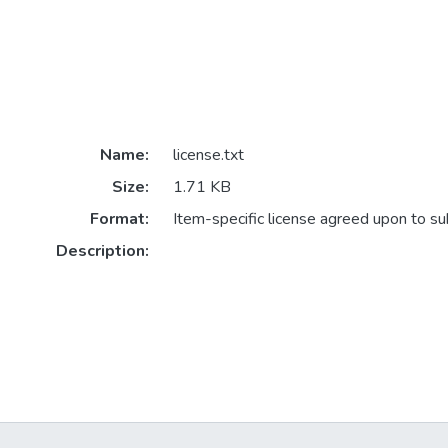
Name:
license.txt
Size:
1.71 KB
Format:
Item-specific license agreed upon to s
Description: