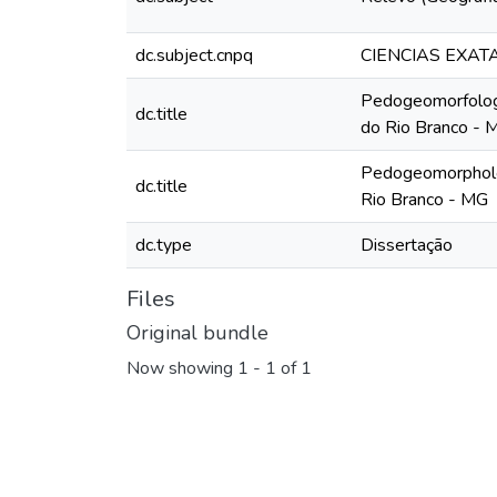
dc.subject.cnpq
CIENCIAS EXAT
Pedogeomorfologi
dc.title
do Rio Branco - 
Pedogeomorphology
dc.title
Rio Branco - MG
dc.type
Dissertação
Files
Original bundle
Now showing
1 - 1 of 1