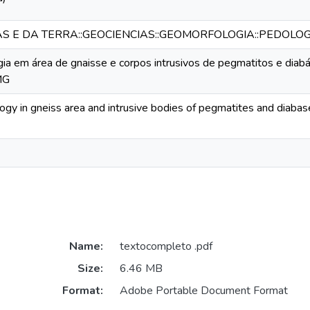
AS E DA TERRA::GEOCIENCIAS::GEOMORFOLOGIA::PEDOLOG
a em área de gnaisse e corpos intrusivos de pegmatitos e diab
MG
 in gneiss area and intrusive bodies of pegmatites and diabase
Name:
textocompleto .pdf
Size:
6.46 MB
Format:
Adobe Portable Document Format