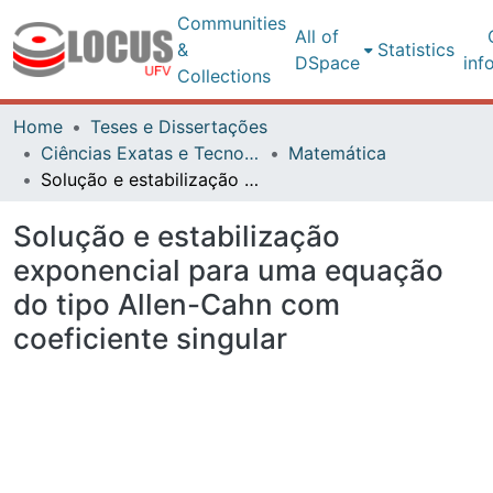
Communities
All of
&
Statistics
DSpace
inf
Collections
Home
Teses e Dissertações
Ciências Exatas e Tecnológicas
Matemática
Solução e estabilização exponencial para uma equação do tipo Allen-Cahn com coeficiente singular
Solução e estabilização
exponencial para uma equação
do tipo Allen-Cahn com
coeficiente singular