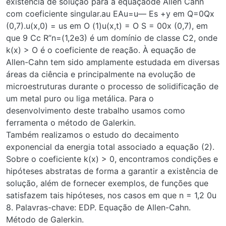
existência de solução para a equaçãode Allen Cahn
com coeficiente singular.au EAu=u— Es +y em Q=0Qx
(0,7).u(x,0) = us em O (1)u(x,t) = O S = 00x (0,7), em
que 9 Cc R”n=(1,2e3) é um domínio de classe C2, onde
k(x) > O é o coeficiente de reação. À equação de
Allen-Cahn tem sido amplamente estudada em diversas
áreas da ciência e principalmente na evolução de
microestruturas durante o processo de solidificação de
um metal puro ou liga metálica. Para o
desenvolvimento deste trabalho usamos como
ferramenta o método de Galerkin.
Também realizamos o estudo do decaimento
exponencial da energia total associado a equação (2).
Sobre o coeficiente k(x) > 0, encontramos condições e
hipóteses abstratas de forma a garantir a existência de
solução, além de fornecer exemplos, de funções que
satisfazem tais hipóteses, nos casos em que n = 1,2 0u
8. Palavras-chave: EDP. Equação de Allen-Cahn.
Método de Galerkin.