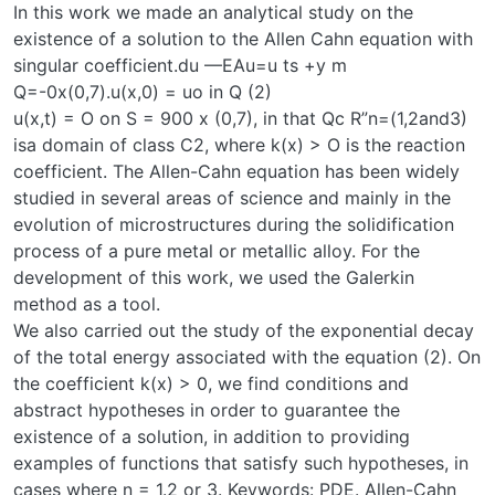
In this work we made an analytical study on the
existence of a solution to the Allen Cahn equation with
singular coefficient.du —EAu=u ts +y m
Q=-0x(0,7).u(x,0) = uo in Q (2)
u(x,t) = O on S = 900 x (0,7), in that Qc R”n=(1,2and3)
isa domain of class C2, where k(x) > O is the reaction
coefficient. The Allen-Cahn equation has been widely
studied in several areas of science and mainly in the
evolution of microstructures during the solidification
process of a pure metal or metallic alloy. For the
development of this work, we used the Galerkin
method as a tool.
We also carried out the study of the exponential decay
of the total energy associated with the equation (2). On
the coefficient k(x) > 0, we find conditions and
abstract hypotheses in order to guarantee the
existence of a solution, in addition to providing
examples of functions that satisfy such hypotheses, in
cases where n = 1.2 or 3. Keywords: PDE. Allen-Cahn