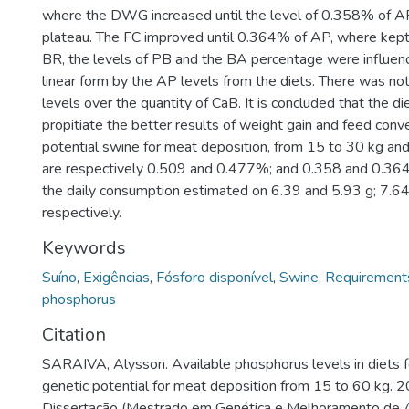
where the DWG increased until the level of 0.358% of AP,
plateau. The FC improved until 0.364% of AP, where kept 
BR, the levels of PB and the BA percentage were influenc
linear form by the AP levels from the diets. There was no
levels over the quantity of CaB. It is concluded that the d
propitiate the better results of weight gain and feed conve
potential swine for meat deposition, from 15 to 30 kg an
are respectively 0.509 and 0.477%; and 0.358 and 0.364
the daily consumption estimated on 6.39 and 5.93 g; 7.6
respectively.
Keywords
Suíno
,
Exigências
,
Fósforo disponível
,
Swine
,
Requirement
phosphorus
Citation
SARAIVA, Alysson. Available phosphorus levels in diets f
genetic potential for meat deposition from 15 to 60 kg. 2
Dissertação (Mestrado em Genética e Melhoramento de 