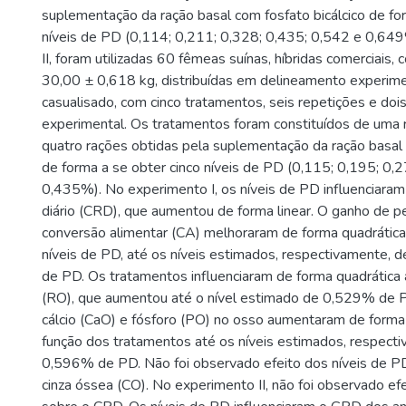
suplementação da ração basal com fosfato bicálcico de fo
níveis de PD (0,114; 0,211; 0,328; 0,435; 0,542 e 0,64
II, foram utilizadas 60 fêmeas suínas, híbridas comerciais, 
30,00 ± 0,618 kg, distribuídas em delineamento experime
casualisado, com cinco tratamentos, seis repetições e doi
experimental. Os tratamentos foram constituídos de uma r
quatro rações obtidas pela suplementação da ração basal 
de forma a se obter cinco níveis de PD (0,115; 0,195; 0,
0,435%). No experimento I, os níveis de PD influenciara
diário (CRD), que aumentou de forma linear. O ganho de p
conversão alimentar (CA) melhoraram de forma quadrátic
níveis de PD, até os níveis estimados, respectivamente,
de PD. Os tratamentos influenciaram de forma quadrática 
(RO), que aumentou até o nível estimado de 0,529% de 
cálcio (CaO) e fósforo (PO) no osso aumentaram de forma
função dos tratamentos até os níveis estimados, respect
0,596% de PD. Não foi observado efeito dos níveis de P
cinza óssea (CO). No experimento II, não foi observado ef