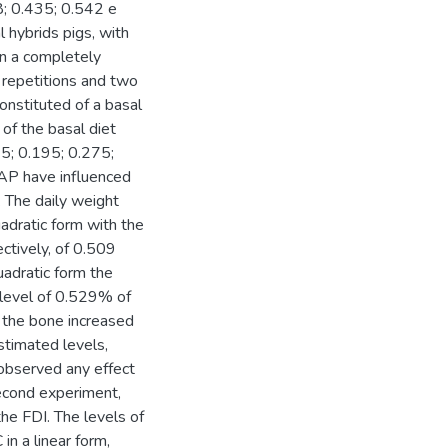
8; 0.435; 0.542 e
hybrids pigs, with
in a completely
 repetitions and two
onstituted of a basal
of the basal diet
15; 0.195; 0.275;
 AP have influenced
m. The daily weight
adratic form with the
ectively, of 0.509
adratic form the
 level of 0.529% of
 the bone increased
estimated levels,
observed any effect
second experiment,
he FDI. The levels of
n a linear form,