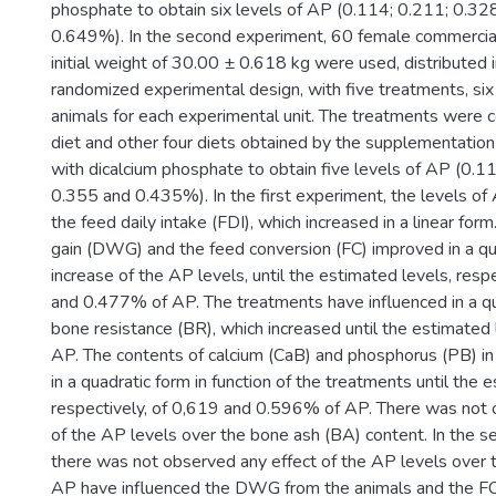
phosphate to obtain six levels of AP (0.114; 0.211; 0.32
0.649%). In the second experiment, 60 female commercial 
initial weight of 30.00 ± 0.618 kg were used, distributed 
randomized experimental design, with five treatments, six
animals for each experimental unit. The treatments were c
diet and other four diets obtained by the supplementation 
with dicalcium phosphate to obtain five levels of AP (0.1
0.355 and 0.435%). In the first experiment, the levels of
the feed daily intake (FDI), which increased in a linear for
gain (DWG) and the feed conversion (FC) improved in a qu
increase of the AP levels, until the estimated levels, resp
and 0.477% of AP. The treatments have influenced in a qu
bone resistance (BR), which increased until the estimated
AP. The contents of calcium (CaB) and phosphorus (PB) in
in a quadratic form in function of the treatments until the 
respectively, of 0,619 and 0.596% of AP. There was not 
of the AP levels over the bone ash (BA) content. In the 
there was not observed any effect of the AP levels over t
AP have influenced the DWG from the animals and the FC i