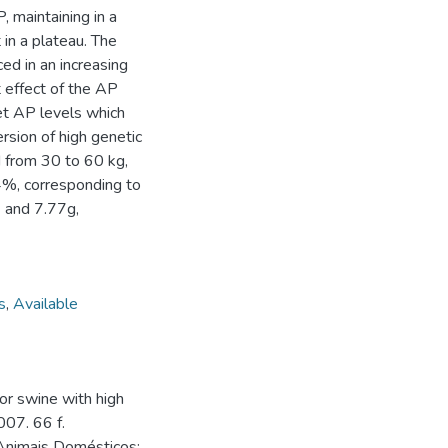
 maintaining in a
in a plateau. The
ed in an increasing
t effect of the AP
iet AP levels which
rsion of high genetic
d from 30 to 60 kg,
%, corresponding to
4 and 7.77g,
s
,
Available
or swine with high
007. 66 f.
Animais Domésticos;