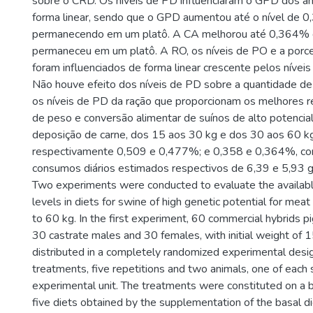
sobre o CRD. Os níveis de PD influenciaram o GPD dos an
forma linear, sendo que o GPD aumentou até o nível de 
permanecendo em um platô. A CA melhorou até 0,364% 
permaneceu em um platô. A RO, os níveis de PO e a por
foram influenciados de forma linear crescente pelos nívei
Não houve efeito dos níveis de PD sobre a quantidade de
os níveis de PD da ração que proporcionam os melhores 
de peso e conversão alimentar de suínos de alto potencia
deposição de carne, dos 15 aos 30 kg e dos 30 aos 60 kg
respectivamente 0,509 e 0,477%; e 0,358 e 0,364%, co
consumos diários estimados respectivos de 6,39 e 5,93 g;
Two experiments were conducted to evaluate the availab
levels in diets for swine of high genetic potential for mea
to 60 kg. In the first experiment, 60 commercial hybrids p
30 castrate males and 30 females, with initial weight of 
distributed in a completely randomized experimental desig
treatments, five repetitions and two animals, one of each 
experimental unit. The treatments were constituted on a b
five diets obtained by the supplementation of the basal di