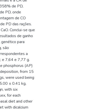
imais e a CA de
0,358% de PD,
de PD, onde
centagem de CO
s de PD das rações.
 CaO. Conclui-se que
resultados de ganho
l genético para
, são
rrespondentes a
 e 7,64 e 7,77 g.
le phosphorus (AP)
t deposition, from 15
igs, were used being
15.00 ± 0.41 kg,
n, with six
sex, for each
asal diet and other
et with dicalcium