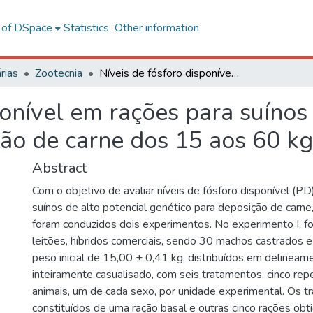
l of DSpace
Statistics
Other information
rias
Zootecnia
Níveis de fósforo disponível em rações para suínos de alto potencial genético para deposição de carne dos 15 aos 60 kg
ponível em rações para suínos 
ção de carne dos 15 aos 60 kg
Abstract
Com o objetivo de avaliar níveis de fósforo disponível (P
suínos de alto potencial genético para deposição de carne
foram conduzidos dois experimentos. No experimento I, fo
leitões, híbridos comerciais, sendo 30 machos castrados
peso inicial de 15,00 ± 0,41 kg, distribuídos em delinea
inteiramente casualisado, com seis tratamentos, cinco rep
animais, um de cada sexo, por unidade experimental. Os 
constituídos de uma ração basal e outras cinco rações obt