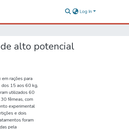
Log In
de alto potencial
D) em rações para
, dos 15 aos 60 kg,
ram utilizados 60
 e 30 fêmeas, com
mento experimental
etições e dois
tratamentos foram
idas pela