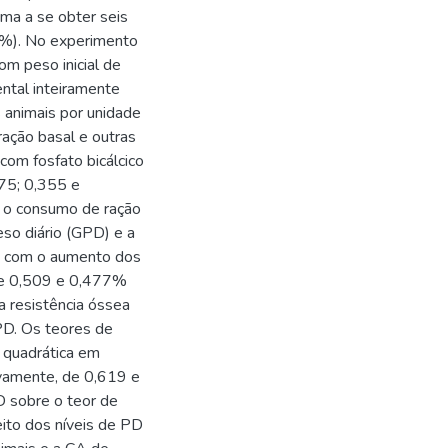
rma a se obter seis
9%). No experimento
com peso inicial de
ntal inteiramente
s animais por unidade
ação basal e outras
com fosfato bicálcico
275; 0,355 e
m o consumo de ração
eso diário (GPD) e a
a com o aumento dos
 de 0,509 e 0,477%
a resistência óssea
PD. Os teores de
 quadrática em
ivamente, de 0,619 e
D sobre o teor de
eito dos níveis de PD