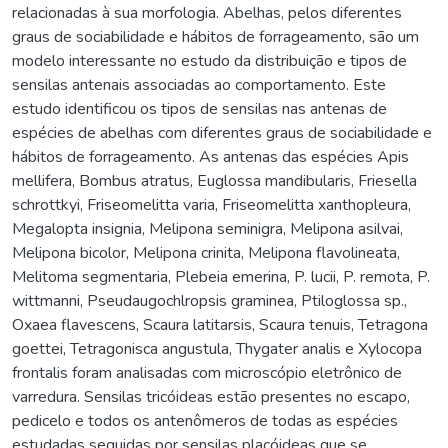
relacionadas à sua morfologia. Abelhas, pelos diferentes
graus de sociabilidade e hábitos de forrageamento, são um
modelo interessante no estudo da distribuição e tipos de
sensilas antenais associadas ao comportamento. Este
estudo identificou os tipos de sensilas nas antenas de
espécies de abelhas com diferentes graus de sociabilidade e
hábitos de forrageamento. As antenas das espécies Apis
mellifera, Bombus atratus, Euglossa mandibularis, Friesella
schrottkyi, Friseomelitta varia, Friseomelitta xanthopleura,
Megalopta insignia, Melipona seminigra, Melipona asilvai,
Melipona bicolor, Melipona crinita, Melipona flavolineata,
Melitoma segmentaria, Plebeia emerina, P. lucii, P. remota, P.
wittmanni, Pseudaugochlropsis graminea, Ptiloglossa sp.,
Oxaea flavescens, Scaura latitarsis, Scaura tenuis, Tetragona
goettei, Tetragonisca angustula, Thygater analis e Xylocopa
frontalis foram analisadas com microscópio eletrônico de
varredura. Sensilas tricóideas estão presentes no escapo,
pedicelo e todos os antenômeros de todas as espécies
estudadas seguidas por sensilas placóideas que se