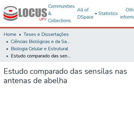
Communities
All of
Oth
&
Statistics
DSpace
inform
Collections
Home
Teses e Dissertações
Ciências Biológicas e da Saúde
Biologia Celular e Estrutural
Estudo comparado das sensilas nas antenas de abelha
Estudo comparado das sensilas nas
antenas de abelha