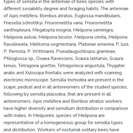
types of sensilla in the antennae of bees species with
different sociability degree and foraging habits. The antennae
of Apis mellifera, Bombus atratus, Euglossa mandibularis,
Friesella schrottkyi, Friseomelitta varia, Friseomelitta
xanthopleura, Megalopta insignia, Melipona seminigra,
Melipona asilvai, Melipona bicolor, Melipona crinita, Melipona
flavolineata, Melitoma segmentaria, Plebeian emerina, P. lucii,
P. Remota, P. Wittmanni, Pseudaugochlropsi graminae,
Ptiloglossa sp., Oxaea flavescens, Scaura latitarsis, Scaura
tenuis, Tetragona goettei, Tetragonisca angustula, Thygater
analis and Xylocopa frontalis were analyzed with scanning
electronic microscope. Sensilla trichodea are present in the
scape, pedicel and in all antennomers of the studied species,
following by sensilla placodea, that are present in all
antennomers. Apis mellifera and Bombus atratus workers
have higher diversity and sensillum distribution in comparison
with males. In Meliponini, species of Melipona are
representative of a homogeneous group for sensilla types
and distribution. Workers of nocturnal solitary bees have