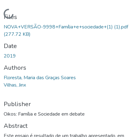
Loading...
Files
NOVA+VERSÃO-9998+Família+e+sociedade+(1) (1).pdf
(277.72 KB)
Date
2019
Authors
Floresta, Maria das Graças Soares
Vilhas, Jinx
Publisher
Oikos: Família e Sociedade em debate
Abstract
Este ensaio é resultado de um trabalho apresentado, em