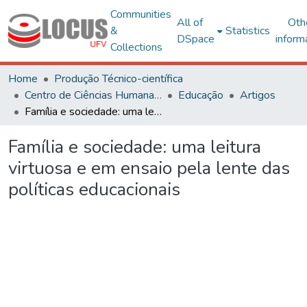
Communities
All of
Oth
&
Statistics
DSpace
inform
Collections
Home
Produção Técnico-científica
Centro de Ciências Humanas, Letras e Artes
Educação
Artigos
Família e sociedade: uma leitura virtuosa e em ensaio pela lente das políticas educacionais
Família e sociedade: uma leitura
virtuosa e em ensaio pela lente das
políticas educacionais