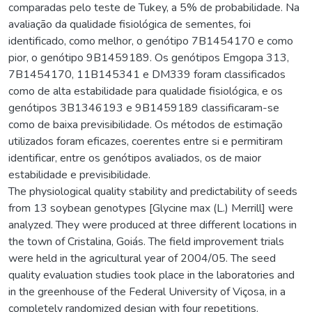
comparadas pelo teste de Tukey, a 5% de probabilidade. Na
avaliação da qualidade fisiológica de sementes, foi
identificado, como melhor, o genótipo 7B1454170 e como
pior, o genótipo 9B1459189. Os genótipos Emgopa 313,
7B1454170, 11B145341 e DM339 foram classificados
como de alta estabilidade para qualidade fisiológica, e os
genótipos 3B1346193 e 9B1459189 classificaram-se
como de baixa previsibilidade. Os métodos de estimação
utilizados foram eficazes, coerentes entre si e permitiram
identificar, entre os genótipos avaliados, os de maior
estabilidade e previsibilidade.
The physiological quality stability and predictability of seeds
from 13 soybean genotypes [Glycine max (L.) Merrill] were
analyzed. They were produced at three different locations in
the town of Cristalina, Goiás. The field improvement trials
were held in the agricultural year of 2004/05. The seed
quality evaluation studies took place in the laboratories and
in the greenhouse of the Federal University of Viçosa, in a
completely randomized design with four repetitions.