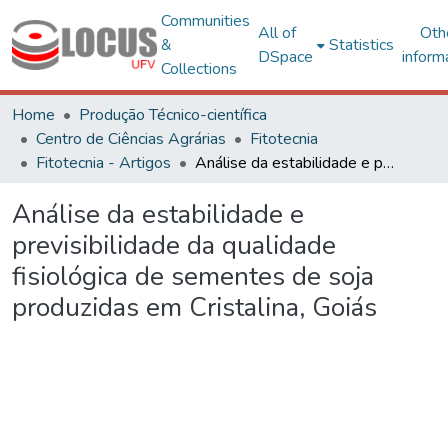
Communities
All of
Oth
&
Statistics
DSpace
inform
Collections
Home
Produção Técnico-científica
Centro de Ciências Agrárias
Fitotecnia
Fitotecnia - Artigos
Análise da estabilidade e previsibilidade da qualidade fisiológica de sementes de soja produzidas em Cristalina, Goiás
Análise da estabilidade e
previsibilidade da qualidade
fisiológica de sementes de soja
produzidas em Cristalina, Goiás