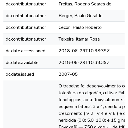
dc.contributor.author
Freitas, Rogério Soares de
dc.contributor.author
Berger, Paulo Geraldo
dc.contributor.author
Cecon, Paulo Roberto
dc.contributor.author
Teixeira, Itamar Rosa
dc.date.accessioned
2018-06-29T10:38:39Z
dc.date.available
2018-06-29T10:38:39Z
dc.date.issued
2007-05
O trabalho foi desenvolvimento com
tolerância do algodão, cultivar Fabr
fenológicos, ao trifloxysulfuron-so
esquema fatorial 3 x 4, sendo o pri
crescimento ( V 2 , V 4 e V 6 ) e 
herbicida (0,0; 5,0; 10,0; e 15 g h
Envoke® — 750 g kg^ -1 de triflo