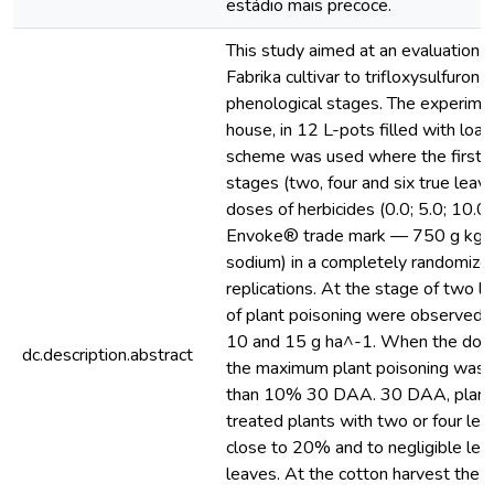
estádio mais precoce.
This study aimed at an evaluation o
Fabrika cultivar to trifloxysulfuron
phenological stages. The experimen
house, in 12 L-pots filled with loamy
scheme was used where the first f
stages (two, four and six true leav
doses of herbicides (0.0; 5.0; 10.0
Envoke® trade mark — 750 g kg^-1
sodium) in a completely randomized
replications. At the stage of two 
of plant poisoning were observed
10 and 15 g ha^-1. When the dose
dc.description.abstract
the maximum plant poisoning wa
than 10% 30 DAA. 30 DAA, plant po
treated plants with two or four le
close to 20% and to negligible leve
leaves. At the cotton harvest the h