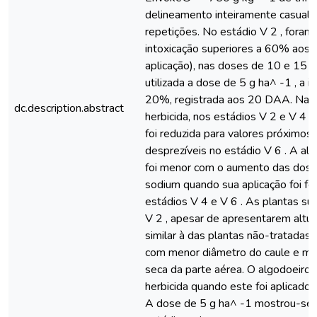
delineamento inteiramente casuali
repetições. No estádio V 2 , foram
intoxicação superiores a 60% aos
aplicação), nas doses de 10 e 15 g
utilizada a dose de 5 g ha^ -1 , a 
20%, registrada aos 20 DAA. Nas 
dc.description.abstract
herbicida, nos estádios V 2 e V 4 
foi reduzida para valores próximos
desprezíveis no estádio V 6 . A al
foi menor com o aumento das doses
sodium quando sua aplicação foi fe
estádios V 4 e V 6 . As plantas su
V 2 , apesar de apresentarem altura
similar à das plantas não-tratadas
com menor diâmetro do caule e m
seca da parte aérea. O algodoeiro f
herbicida quando este foi aplicado 
A dose de 5 g ha^ -1 mostrou-se 