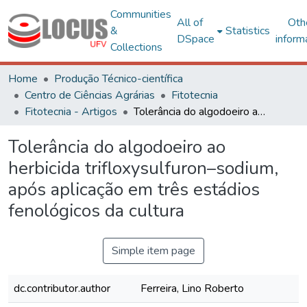
Communities
All of
Oth
&
Statistics
DSpace
inform
Collections
Home
Produção Técnico-científica
Centro de Ciências Agrárias
Fitotecnia
Fitotecnia - Artigos
Tolerância do algodoeiro ao herbicida trifloxysulfuron–sodium, após aplicação em três estádios fenológicos da cultura
Tolerância do algodoeiro ao
herbicida trifloxysulfuron–sodium,
após aplicação em três estádios
fenológicos da cultura
Simple item page
dc.contributor.author
Ferreira, Lino Roberto