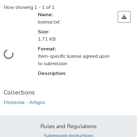
Now showing
1 - 1 of 1
Name:
license.txt
Size:
1.71 KB
Format:
Loading...
Item-specific license agreed upon
to submission
Description:
Collections
Fitotecnia - Artigos
Rules and Regulations
Submission Instructions