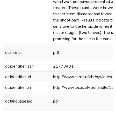
with two true leaves presented a si
treated. These plants were however
thinner stem diameter and lower d
the shoot part. Results indicate t
sensitive to the herbicide when it 
earlier stages (two leaves). The u
promising for the use in the earlies
dc.format
pdf
dc.identifier.issn
21773491
dc.identifier.uri
http://www.ceres.ufv.br/ojs/index.
dc.identifier.uri
http://www.locus.ufv.br/handle/
dc.language.iso
por