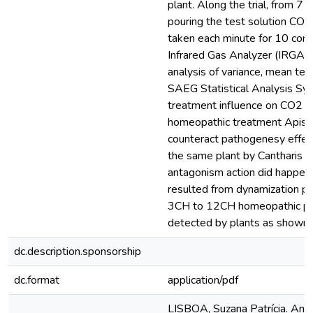
plant. Along the trial, from 7 
pouring the test solution CO2
taken each minute for 10 con
Infrared Gas Analyzer (IRGA)
analysis of variance, mean tes
SAEG Statistical Analysis Sy
treatment influence on CO2 as
homeopathic treatment Apis m
counteract pathogenesy effect
the same plant by Cantharis 
antagonism action did happen.
resulted from dynamization p
3CH to 12CH homeopathic pr
detected by plants as shown b
dc.description.sponsorship
dc.format
application/pdf
LISBOA, Suzana Patrícia. Ant