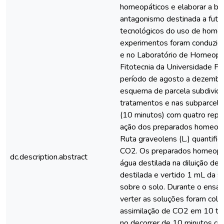
homeopáticos e elaborar a ba
antagonismo destinada a futu
tecnológicos do uso de homeo
experimentos foram conduzid
e no Laboratório de Homeopa
Fitotecnia da Universidade F
período de agosto a dezembro
esquema de parcela subdividid
tratamentos e nas subparcela
(10 minutos) com quatro repet
ação dos preparados homeopá
Ruta graveolens (L.) quantific
CO2. Os preparados homeopát
dc.description.abstract
água destilada na diluição de 
destilada e vertido 1 mL da s
sobre o solo. Durante o ensai
verter as soluções foram col
assimilação de CO2 em 10 te
no decorrer de 10 minutos co