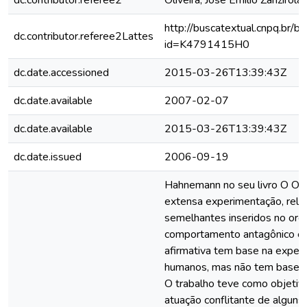
dc.contributor.referee2
Oliveira, José Emilio Zanzirolan
http://buscatextual.cnpq.br/bu
dc.contributor.referee2Lattes
id=K4791415H0
dc.date.accessioned
2015-03-26T13:39:43Z
dc.date.available
2007-02-07
dc.date.available
2015-03-26T13:39:43Z
dc.date.issued
2006-09-19
Hahnemann no seu livro O Or
extensa experimentação, rel
semelhantes inseridos no or
comportamento antagônico e 
afirmativa tem base na expe
humanos, mas não tem base e
O trabalho teve como objetiv
atuação conflitante de algun