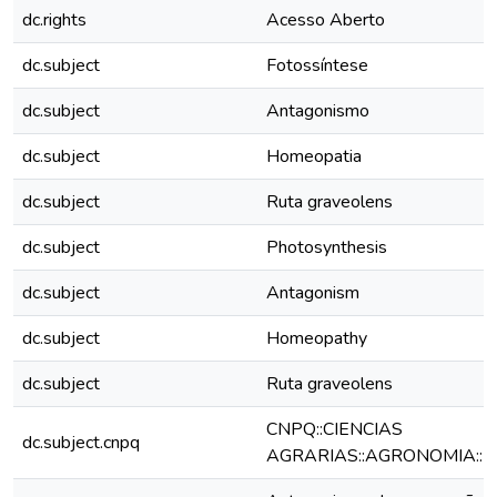
dc.rights
Acesso Aberto
dc.subject
Fotossíntese
dc.subject
Antagonismo
dc.subject
Homeopatia
dc.subject
Ruta graveolens
dc.subject
Photosynthesis
dc.subject
Antagonism
dc.subject
Homeopathy
dc.subject
Ruta graveolens
CNPQ::CIENCIAS
dc.subject.cnpq
AGRARIAS::AGRONOMIA::F