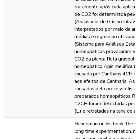
tratamento após cada aplicaçã
de CO2 foi determinada pelo
(Analisador de Gás no Infrav
interpretados por meio da anál
médias e regressão utilizan
(Sistema para Análises Estatí
homeopáticos provocaram efei
CO2 da planta Ruta graveolen
homeopático Apis mellifica 6
causada por Cantharis 4CH si
aos efeitos de Cantharis. As 
causadas pelo processo físic
preparados homeopáticos Ru
12CH foram detectadas pelas
(L.) e retratadas na taxa de a
Hahnemann in his book The Org
long time experimentation, re
organisms similar medicines a