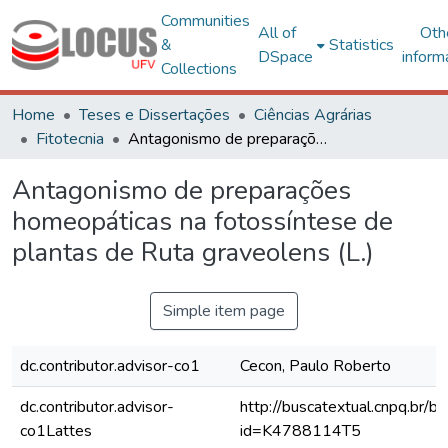
Communities
All of
Oth
&
Statistics
DSpace
inform
Collections
Home
Teses e Dissertações
Ciências Agrárias
Fitotecnia
Antagonismo de preparações homeopáticas na fotossíntese de plantas de Ruta graveolens (L.)
Antagonismo de preparações
homeopáticas na fotossíntese de
plantas de Ruta graveolens (L.)
Simple item page
dc.contributor.advisor-co1
Cecon, Paulo Roberto
dc.contributor.advisor-
http://buscatextual.cnpq.br/bu
co1Lattes
id=K4788114T5