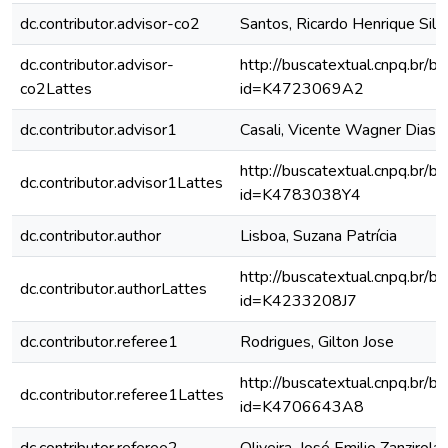
dc.contributor.advisor-co2
Santos, Ricardo Henrique Silv
dc.contributor.advisor-
http://buscatextual.cnpq.br/bu
co2Lattes
id=K4723069A2
dc.contributor.advisor1
Casali, Vicente Wagner Dias
http://buscatextual.cnpq.br/bu
dc.contributor.advisor1Lattes
id=K4783038Y4
dc.contributor.author
Lisboa, Suzana Patrícia
http://buscatextual.cnpq.br/bu
dc.contributor.authorLattes
id=K4233208J7
dc.contributor.referee1
Rodrigues, Gilton Jose
http://buscatextual.cnpq.br/bu
dc.contributor.referee1Lattes
id=K4706643A8