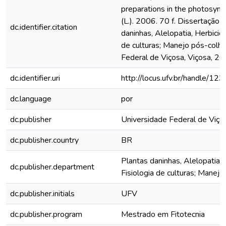
preparations in the photosynt
(L.). 2006. 70 f. Dissertação
dc.identifier.citation
daninhas, Alelopatia, Herbicid
de culturas; Manejo pós-colhe
Federal de Viçosa, Viçosa, 20
dc.identifier.uri
http://locus.ufv.br/handle/
dc.language
por
dc.publisher
Universidade Federal de Viço
dc.publisher.country
BR
Plantas daninhas, Alelopatia,
dc.publisher.department
Fisiologia de culturas; Manejo
dc.publisher.initials
UFV
dc.publisher.program
Mestrado em Fitotecnia