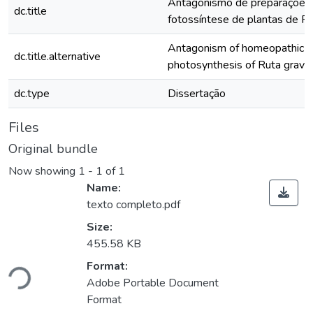
Antagonismo de preparações
dc.title
fotossíntese de plantas de Ru
Antagonism of homeopathic pr
dc.title.alternative
photosynthesis of Ruta graveo
dc.type
Dissertação
Files
Original bundle
Now showing
1 - 1 of 1
Name:
texto completo.pdf
Size:
455.58 KB
Loading...
Format:
Adobe Portable Document
Format