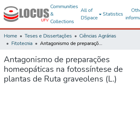
Communities
All of
Oth
&
Statistics
DSpace
inform
Collections
Home
Teses e Dissertações
Ciências Agrárias
Fitotecnia
Antagonismo de preparações homeopáticas na fotossíntese de plantas de Ruta graveolens (L.)
Antagonismo de preparações
homeopáticas na fotossíntese de
plantas de Ruta graveolens (L.)