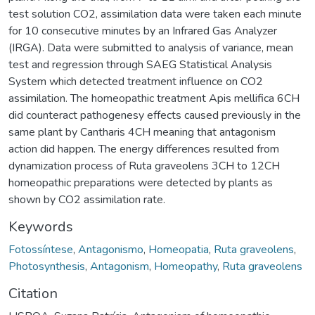
test solution CO2, assimilation data were taken each minute
for 10 consecutive minutes by an Infrared Gas Analyzer
(IRGA). Data were submitted to analysis of variance, mean
test and regression through SAEG Statistical Analysis
System which detected treatment influence on CO2
assimilation. The homeopathic treatment Apis mellifica 6CH
did counteract pathogenesy effects caused previously in the
same plant by Cantharis 4CH meaning that antagonism
action did happen. The energy differences resulted from
dynamization process of Ruta graveolens 3CH to 12CH
homeopathic preparations were detected by plants as
shown by CO2 assimilation rate.
Keywords
Fotossíntese
,
Antagonismo
,
Homeopatia
,
Ruta graveolens
,
Photosynthesis
,
Antagonism
,
Homeopathy
,
Ruta graveolens
Citation