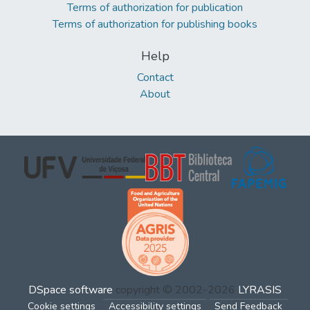
Terms of authorization for publication
Terms of authorization for publishing books
Help
Contact
About
DSpace software
copyright © 2002-2026
LYRASIS
Cookie settings
Accessibility settings
Send Feedback