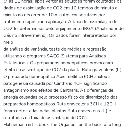
(7 às 11 horas) após verter as soluções foram coletados os
dados de assimilação de CO2 em 10 tempos de minuto a
minuto no decorrer de 10 minutos consecutivos por
tratamento após cada aplicação. A taxa de assimilação de
CO2 foi determinada pelo equipamento IRGA (Analisador de
Gás no Infravermelho). Os dados foram interpretados por
meio
da análise de variância, teste de médias e regressão
utilizando o programa SAEG (Sistema para Análises
Estatísticas). Os preparados homeopáticos provocaram
efeito na assimilação de CO2 da planta Ruta graveolens (L.).
O preparado homeopático Apis mellifica 6CH anulou a
patogenesia causada por Cantharis 4CH significando
antagonismo aos efeitos de Cantharis. As diferenças de
energia causadas pelo processo físico de dinamização dos
preparados homeopáticos Ruta graveolens 3CH a 12CH
foram detectadas pelas plantas Ruta graveolens (L.) e
retratadas na taxa de assimilação de CO2.
Hahnemann in his book The Organon , on the basis of a long