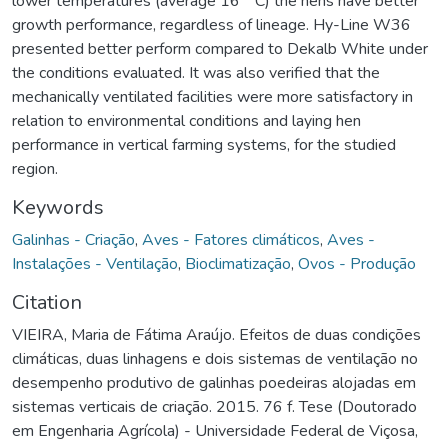
lower temperatures (average 16 ° C) the hens have better
growth performance, regardless of lineage. Hy-Line W36
presented better perform compared to Dekalb White under
the conditions evaluated. It was also verified that the
mechanically ventilated facilities were more satisfactory in
relation to environmental conditions and laying hen
performance in vertical farming systems, for the studied
region.
Keywords
Galinhas - Criação
,
Aves - Fatores climáticos
,
Aves -
Instalações - Ventilação
,
Bioclimatização
,
Ovos - Produção
Citation
VIEIRA, Maria de Fátima Araújo. Efeitos de duas condições
climáticas, duas linhagens e dois sistemas de ventilação no
desempenho produtivo de galinhas poedeiras alojadas em
sistemas verticais de criação. 2015. 76 f. Tese (Doutorado
em Engenharia Agrícola) - Universidade Federal de Viçosa,