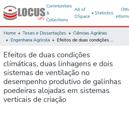
Communities
All of
Oth
&
Statistics
DSpace
inform
Collections
Home
Teses e Dissertações
Ciências Agrárias
Engenharia Agrícola
Efeitos de duas condições climáticas, duas linhagens e dois sistemas de ventilação no desempenho produtivo de galinhas poedeiras alojadas em sistemas verticais de criação
Efeitos de duas condições
climáticas, duas linhagens e dois
sistemas de ventilação no
desempenho produtivo de galinhas
poedeiras alojadas em sistemas
verticais de criação