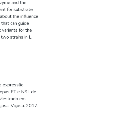
nzyme and the
ant for substrate
 about the influence
 that can guide
 variants for the
wo strains in L.
e expressão
cepas ET e NSL de
 (Mestrado em
içosa, Viçosa. 2017.