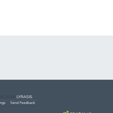
002-2026
LYRASIS
ings
Send Feedback