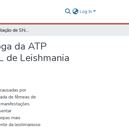
Log In
Clonagem, avaliação de SNPs e expressão heteróloga da ATP Difosfohidrolase 2 (NTPDase 2) das cepas ET e NSL de Leishmania (Viannia) braziliensis
oga da ATP
L de Leishmania
causadas por
icada de fêmeas de
 manifestações
sentar
 cepas mais
agente da leishmaniose