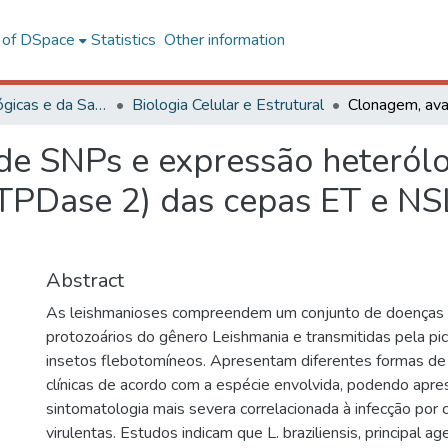
l of DSpace
Statistics
Other information
Ciências Biológicas e da Saúde
Biologia Celular e Estrutural
de SNPs e expressão heteról
NTPDase 2) das cepas ET e NS
Abstract
As leishmanioses compreendem um conjunto de doenças 
protozoários do gênero Leishmania e transmitidas pela p
insetos flebotomíneos. Apresentam diferentes formas de
clínicas de acordo com a espécie envolvida, podendo apre
sintomatologia mais severa correlacionada à infecção por
virulentas. Estudos indicam que L. braziliensis, principal 