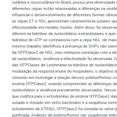
cutânea e mucocutânea no Brasil, possui uma diversidade 
diferentes cepas estão relacionadas a diferenças na virul
influenciar o desenvolvimento de diferentes formas clínic
as cepas ET e NSL apresentam características polares quan
infecciosidade em modelo murino. Além disso, foi observ
diferem na hidrólise de nucleotídeos extracelulares e que 
hidrólise de ATP se correlaciona com a cepa NSL, de maior 
mesmo trabalho identificou a presença de SNPs não silen
da NTPDase2 de NSL, mas nenhuma correlação com a ativ
de nucleotídeos, virulência e infectividade foi observada.
das NTPDases de Leishmania na hidrólise de nucleotídeos
modulação da resposta imune do hospedeiro, o objetivo d
consistiu em investigar a relação desses polimorfismos co
enzima NTPDase2, visando compreender as diferenças de 
nucleotídeos e virulência previamente observados. Nesse 
que codifica para o ectodomínio da enzima NTPDase2 das
isolado e clonado em vetor bacteriano e a sequência cor
ectodomínio de ET/NSL-NTPDase2 foi clonada no vetor 
purificada. Análises de polimorfismos nas sequências ind