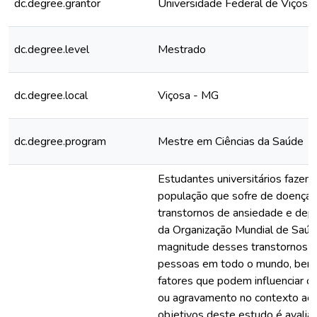
dc.degree.grantor
Universidade Federal de Viçosa
dc.degree.level
Mestrado
dc.degree.local
Viçosa - MG
dc.degree.program
Mestre em Ciências da Saúde
Estudantes universitários fazem
população que sofre de doenças
transtornos de ansiedade e dep
da Organização Mundial de Saúd
magnitude desses transtornos
pessoas em todo o mundo, bem
fatores que podem influenciar o
ou agravamento no contexto ac
objetivos deste estudo é avalia