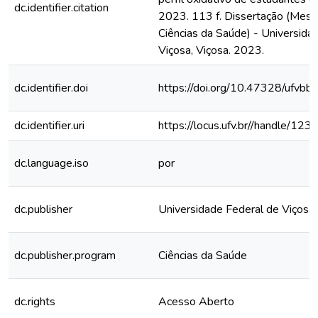
dc.identifier.citation
2023. 113 f. Dissertação (Mes
Ciências da Saúde) - Universida
Viçosa, Viçosa. 2023.
dc.identifier.doi
https://doi.org/10.47328/ufvbb
dc.identifier.uri
https://locus.ufv.br//handle/
dc.language.iso
por
dc.publisher
Universidade Federal de Viçosa
dc.publisher.program
Ciências da Saúde
dc.rights
Acesso Aberto