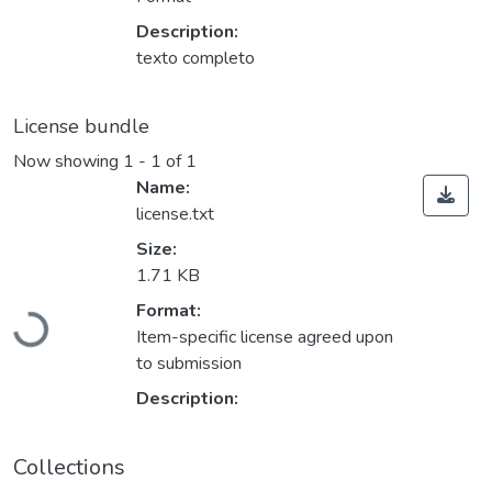
Description:
texto completo
License bundle
Now showing
1 - 1 of 1
Name:
license.txt
Size:
1.71 KB
Format:
Loading...
Item-specific license agreed upon
to submission
Description:
Collections