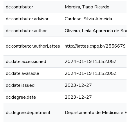
dc.contributor
Moreira, Tiago Ricardo
dc.contributor.advisor
Cardoso, Silvia Almeida
dc.contributor.author
Oliveira, Leila Aparecida de Sou
dc.contributor.authorLattes
http://lattes.cnpq.br/255667
dc.date.accessioned
2024-01-19T13:52:05Z
dc.date.available
2024-01-19T13:52:05Z
dc.date.issued
2023-12-27
dc.degree.date
2023-12-27
dc.degree.department
Departamento de Medicina e E