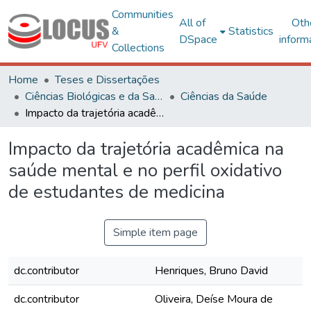
Communities
All of
Oth
&
Statistics
DSpace
inform
Collections
Home
Teses e Dissertações
Ciências Biológicas e da Saúde
Ciências da Saúde
Impacto da trajetória acadêmica na saúde mental e no perfil oxidativo de estudantes de medicina
Impacto da trajetória acadêmica na
saúde mental e no perfil oxidativo
de estudantes de medicina
Simple item page
dc.contributor
Henriques, Bruno David
dc.contributor
Oliveira, Deíse Moura de