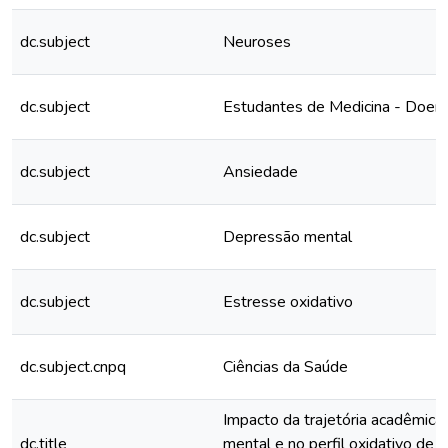
dc.subject
Neuroses
dc.subject
Estudantes de Medicina - Doen
dc.subject
Ansiedade
dc.subject
Depressão mental
dc.subject
Estresse oxidativo
dc.subject.cnpq
Ciências da Saúde
Impacto da trajetória acadêmica
dc.title
mental e no perfil oxidativo de 