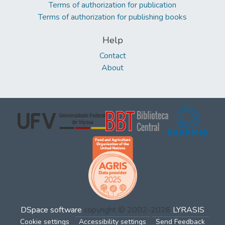
Terms of authorization for publication
Terms of authorization for publishing books
Help
Contact
About
DSpace software
copyright © 2002-2026
LYRASIS
Cookie settings
Accessibility settings
Send Feedback