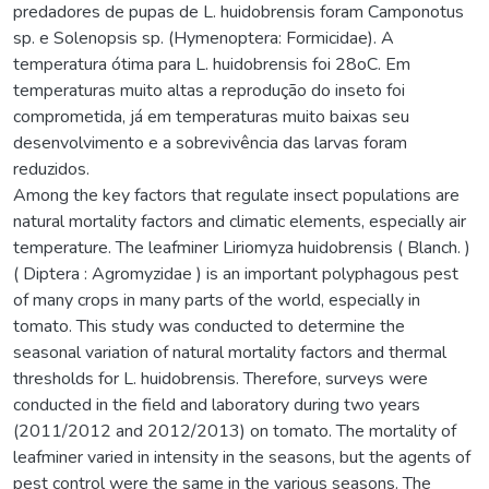
predadores de pupas de L. huidobrensis foram Camponotus
sp. e Solenopsis sp. (Hymenoptera: Formicidae). A
temperatura ótima para L. huidobrensis foi 28oC. Em
temperaturas muito altas a reprodução do inseto foi
comprometida, já em temperaturas muito baixas seu
desenvolvimento e a sobrevivência das larvas foram
reduzidos.
Among the key factors that regulate insect populations are
natural mortality factors and climatic elements, especially air
temperature. The leafminer Liriomyza huidobrensis ( Blanch. )
( Diptera : Agromyzidae ) is an important polyphagous pest
of many crops in many parts of the world, especially in
tomato. This study was conducted to determine the
seasonal variation of natural mortality factors and thermal
thresholds for L. huidobrensis. Therefore, surveys were
conducted in the field and laboratory during two years
(2011/2012 and 2012/2013) on tomato. The mortality of
leafminer varied in intensity in the seasons, but the agents of
pest control were the same in the various seasons. The