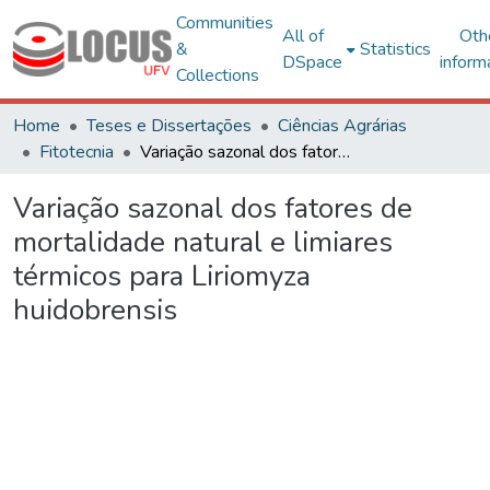
Communities
All of
Oth
&
Statistics
DSpace
inform
Collections
Home
Teses e Dissertações
Ciências Agrárias
Fitotecnia
Variação sazonal dos fatores de mortalidade natural e limiares térmicos para Liriomyza huidobrensis
Variação sazonal dos fatores de
mortalidade natural e limiares
térmicos para Liriomyza
huidobrensis