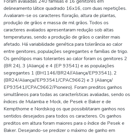
Foram avaliadas 240 famílias e 16 genitores em
delineamento látice quadrado 16x16, com duas repetições.
Avaliaram-se os caracteres floração, altura de plantas,
produção de grãos e massa de mil grãos. Todos os
caracteres avaliados apresentaram redução sob altas
temperaturas, sendo a produção de grãos o caráter mais
afetado. Há variabilidade genética para tolerância ao calor
entre genitores, populações segregantes e famílias de trigo.
Os genótipos mais tolerantes ao calor foram os genitores 2
(BR 24), 3 (Aliança) e 4 (EP 93541) e as populações
segregantes 1 (BH1146/BR24//Aliança/EP93541), 2
(BR24/Aliança//EP93541/CPAC9662) e 3 (Aliança/
EP93541//CPAC9662/Pioneiro). Foram preditos ganhos
simultâneos para todas as características avaliadas, sendo os
índices de Mulamba e Mock, de Pesek e Baker e de
Kempthorne e Nordskog os que possibilitaram ganhos nos
sentidos desejados para todos os caracteres. Os ganhos
preditos em altura foram maiores para o índice de Pesek e
Baker. Desejando-se predizer o máximo de ganho em