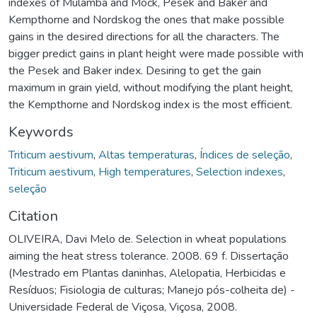
indexes of Mulamba and Mock, Pesek and Baker and
Kempthorne and Nordskog the ones that make possible
gains in the desired directions for all the characters. The
bigger predict gains in plant height were made possible with
the Pesek and Baker index. Desiring to get the gain
maximum in grain yield, without modifying the plant height,
the Kempthorne and Nordskog index is the most efficient.
Keywords
Triticum aestivum
,
Altas temperaturas
,
Índices de seleção
,
Triticum aestivum
,
High temperatures
,
Selection indexes
,
seleção
Citation
OLIVEIRA, Davi Melo de. Selection in wheat populations
aiming the heat stress tolerance. 2008. 69 f. Dissertação
(Mestrado em Plantas daninhas, Alelopatia, Herbicidas e
Resíduos; Fisiologia de culturas; Manejo pós-colheita de) -
Universidade Federal de Viçosa, Viçosa, 2008.