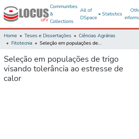
Communities
All of
Oth
&
Statistics
DSpace
inform
Collections
Home
Teses e Dissertações
Ciências Agrárias
Fitotecnia
Seleção em populações de trigo visando tolerância ao estresse de calor
Seleção em populações de trigo
visando tolerância ao estresse de
calor