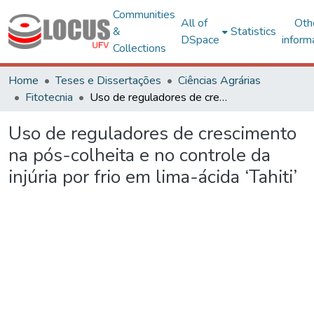
Communities
All of
Oth
&
Statistics
DSpace
inform
Collections
Home
Teses e Dissertações
Ciências Agrárias
Fitotecnia
Uso de reguladores de crescimento na pós-colheita e no controle da injúria por frio em lima-ácida ‘Tahiti’
Uso de reguladores de crescimento
na pós-colheita e no controle da
injúria por frio em lima-ácida ‘Tahiti’