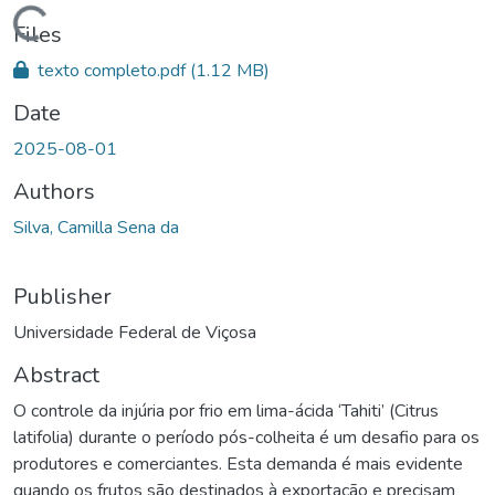
ding...
Files
texto completo.pdf
(1.12 MB)
Date
2025-08-01
Authors
Silva, Camilla Sena da
Publisher
Universidade Federal de Viçosa
Abstract
O controle da injúria por frio em lima-ácida ‘Tahiti’ (Citrus
latifolia) durante o período pós-colheita é um desafio para os
produtores e comerciantes. Esta demanda é mais evidente
quando os frutos são destinados à exportação e precisam