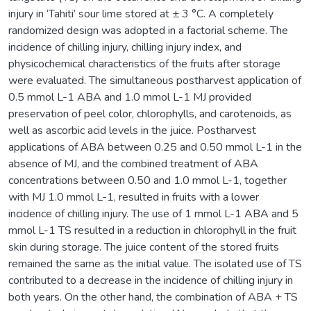
injury in ‘Tahiti’ sour lime stored at ± 3 °C. A completely
randomized design was adopted in a factorial scheme. The
incidence of chilling injury, chilling injury index, and
physicochemical characteristics of the fruits after storage
were evaluated. The simultaneous postharvest application of
0.5 mmol L-1 ABA and 1.0 mmol L-1 MJ provided
preservation of peel color, chlorophylls, and carotenoids, as
well as ascorbic acid levels in the juice. Postharvest
applications of ABA between 0.25 and 0.50 mmol L-1 in the
absence of MJ, and the combined treatment of ABA
concentrations between 0.50 and 1.0 mmol L-1, together
with MJ 1.0 mmol L-1, resulted in fruits with a lower
incidence of chilling injury. The use of 1 mmol L-1 ABA and 5
mmol L-1 TS resulted in a reduction in chlorophyll in the fruit
skin during storage. The juice content of the stored fruits
remained the same as the initial value. The isolated use of TS
contributed to a decrease in the incidence of chilling injury in
both years. On the other hand, the combination of ABA + TS