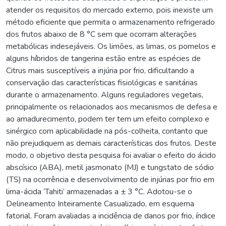
atender os requisitos do mercado externo, pois inexiste um
método eficiente que permita o armazenamento refrigerado
dos frutos abaixo de 8 °C sem que ocorram alterações
metabólicas indesejáveis. Os limões, as limas, os pomelos e
alguns híbridos de tangerina estão entre as espécies de
Citrus mais susceptíveis a injúria por frio, dificultando a
conservação das características fisiológicas e sanitárias
durante o armazenamento. Alguns reguladores vegetais,
principalmente os relacionados aos mecanismos de defesa e
ao amadurecimento, podem ter tem um efeito complexo e
sinérgico com aplicabilidade na pós-colheita, contanto que
não prejudiquem as demais características dos frutos. Deste
modo, o objetivo desta pesquisa foi avaliar o efeito do ácido
abscísico (ABA), metil jasmonato (MJ) e tungstato de sódio
(TS) na ocorrência e desenvolvimento de injúrias por frio em
lima-ácida ‘Tahiti’ armazenadas a ± 3 °C. Adotou-se o
Delineamento Inteiramente Casualizado, em esquema
fatorial. Foram avaliadas a incidência de danos por frio, índice