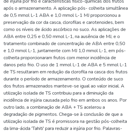
de injúria por frio e características físico-químicas dos frutos
após o armazenamento. A aplicação pós- colheita simultânea
de 0,5 mmol L-1 ABA e 1,0 mmol L-1 MJ proporcionou a
preservação da cor da casca, clorofilas e carotenoides, bem
como os níveis de ácido ascórbico no suco. As aplicações de
ABA entre 0,25 e 0,50 mmol L-1, na ausência de MJ, e o
tratamento combinado de concentração de ABA entre 0,50
e 1,0 mmol L-1, juntamente com MJ 1,0 mmol L-1, em pós-
colheita proporcionaram frutos com menor incidência de
danos pelo frio. O uso de 1 mmol L-1 de ABA e 5 mmol L-1
de TS resultaram em redução da clorofila na casca dos frutos
durante o período de armazenamento. O conteúdo de suco
dos frutos armazenados manteve-se igual ao valor inicial. A
utilização isolada de TS contribuiu para a diminuição da
incidência de injúria causada pelo frio em ambos os anos. Por
outro lado, a combinação de ABA + TS acelerou a
degradação de pigmentos. Chega-se à conclusão de que a
utilização isolada de TS é promissora na gestão pós-colheita
da lima-ácida 'Tahiti' para reduzir a injúria por frio. Palavras-