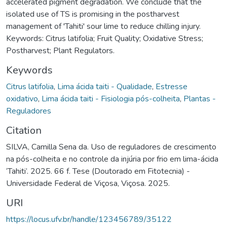
accelerated pigment degradation. We conclude that the
isolated use of TS is promising in the postharvest
management of 'Tahiti' sour lime to reduce chilling injury.
Keywords: Citrus latifolia; Fruit Quality; Oxidative Stress;
Postharvest; Plant Regulators.
Keywords
Citrus latifolia
,
Lima ácida taiti - Qualidade
,
Estresse
oxidativo
,
Lima ácida taiti - Fisiologia pós-colheita
,
Plantas -
Reguladores
Citation
SILVA, Camilla Sena da. Uso de reguladores de crescimento
na pós-colheita e no controle da injúria por frio em lima-ácida
‘Tahiti’. 2025. 66 f. Tese (Doutorado em Fitotecnia) -
Universidade Federal de Viçosa, Viçosa. 2025.
URI
https://locus.ufv.br/handle/123456789/35122