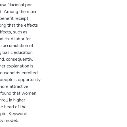
isa Nacional por
9. Among the main
benefit receipt
ing that the effects
ffects, such as
 child labor for
e accumulation of
g basic education,
nd, consequently,
her explanation is
households enrolled
 people's opportunity
more attractive
s found that women
roll in higher
the head of the
ople. Keywords:
ity model.