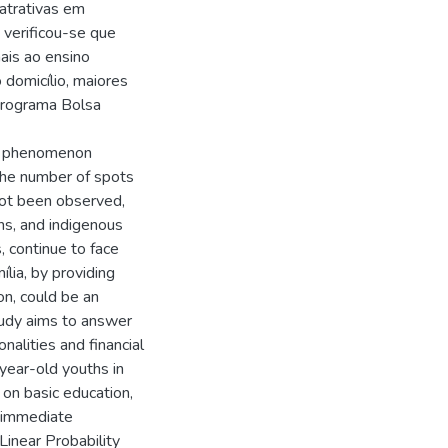
atrativas em
verificou-se que
ais ao ensino
o domicílio, maiores
 Programa Bolsa
ent phenomenon
 the number of spots
 not been observed,
ns, and indigenous
, continue to face
lia, by providing
on, could be an
study aims to answer
nalities and financial
-year-old youths in
 on basic education,
e immediate
Linear Probability