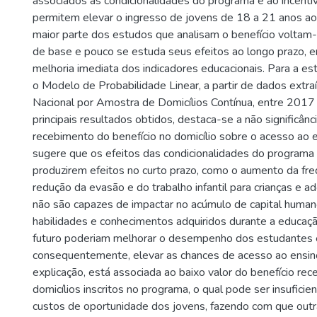
associados as condicionalidades do programa e ao incentiv
permitem elevar o ingresso de jovens de 18 a 21 anos ao 
maior parte dos estudos que analisam o benefício voltam
de base e pouco se estuda seus efeitos ao longo prazo, 
melhoria imediata dos indicadores educacionais. Para a esti
o Modelo de Probabilidade Linear, a partir de dados extr
Nacional por Amostra de Domicílios Contínua, entre 2017
principais resultados obtidos, destaca-se a não significânc
recebimento do benefício no domicílio sobre o acesso ao e
sugere que os efeitos das condicionalidades do programa
produzirem efeitos no curto prazo, como o aumento da fre
redução da evasão e do trabalho infantil para crianças e 
não são capazes de impactar no acúmulo de capital humano
habilidades e conhecimentos adquiridos durante a educaçã
futuro poderiam melhorar o desempenho dos estudantes 
consequentemente, elevar as chances de acesso ao ensino
explicação, está associada ao baixo valor do benefício rec
domicílios inscritos no programa, o qual pode ser insuficien
custos de oportunidade dos jovens, fazendo com que outr