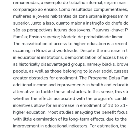
remuneradas, a exemplo do trabalho informal, sejam mais 
comparação ao ensino. Como resultados complementares, 
mulheres e jovens habitantes da zona urbana ingressam m
superior. Junto a isso, quanto maior a instrução do chefe d
são as perspectivas futuras dos jovens. Palavras-chave:
Família; Ensino superior; Modelo de probabilidade linear.
The massification of access to higher education is a rec
occurring in Brazil and worldwide. Despite the increase in
in educational institutions, democratization of access has
as historically disadvantaged groups, namely blacks, brow
people, as well as those belonging to lower social classes
greater obstacles for enrollment. The Programa Bolsa Famí
additional income and improvements in health and educati
alternative to tackle these obstacles. In this sense, this 
whether the effects associated with the program's conditio
incentives allow for an increase in enrollment of 18 to 21
higher education. Most studies analyzing the benefit focus
with little examination of its long-term effects, due to th
improvement in educational indicators. For estimation, the 