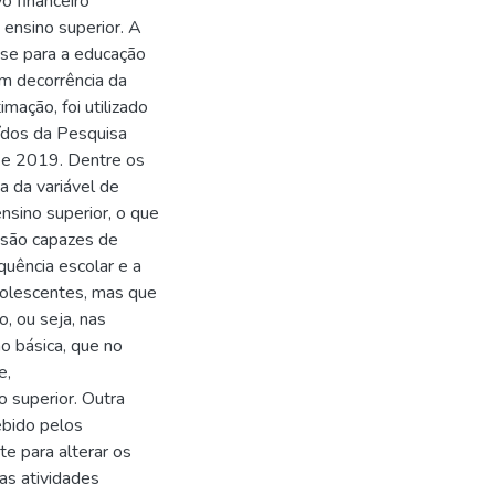
o financeiro
ensino superior. A
-se para a educação
em decorrência da
mação, foi utilizado
aídos da Pesquisa
 e 2019. Dentre os
ia da variável de
nsino superior, o que
 são capazes de
quência escolar e a
adolescentes, mas que
, ou seja, nas
o básica, que no
e,
 superior. Outra
ebido pelos
te para alterar os
as atividades