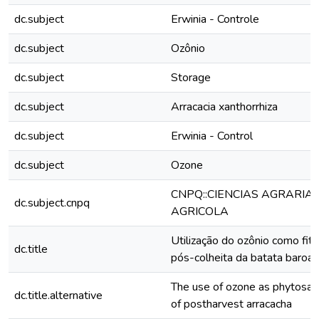
dc.subject
Erwinia - Controle
dc.subject
Ozônio
dc.subject
Storage
dc.subject
Arracacia xanthorrhiza
dc.subject
Erwinia - Control
dc.subject
Ozone
CNPQ::CIENCIAS AGRARIA
dc.subject.cnpq
AGRICOLA
Utilização do ozônio como fit
dc.title
pós-colheita da batata baroa
The use of ozone as phytosani
dc.title.alternative
of postharvest arracacha