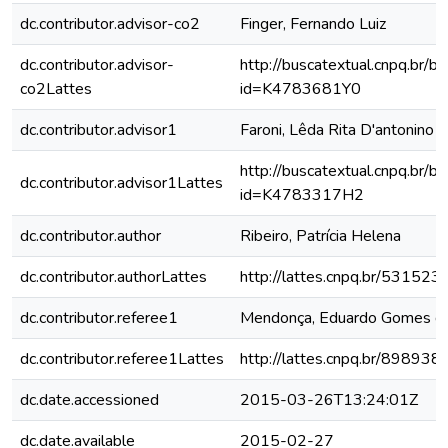
dc.contributor.advisor-co2
Finger, Fernando Luiz
dc.contributor.advisor-
http://buscatextual.cnpq.br/bu
co2Lattes
id=K4783681Y0
dc.contributor.advisor1
Faroni, Lêda Rita D'antonino
http://buscatextual.cnpq.br/bu
dc.contributor.advisor1Lattes
id=K4783317H2
dc.contributor.author
Ribeiro, Patrícia Helena
dc.contributor.authorLattes
http://lattes.cnpq.br/5315
dc.contributor.referee1
Mendonça, Eduardo Gomes d
dc.contributor.referee1Lattes
http://lattes.cnpq.br/8989
dc.date.accessioned
2015-03-26T13:24:01Z
dc.date.available
2015-02-27