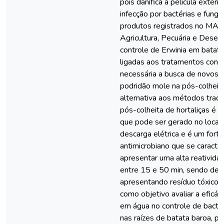
pois danifica a película extern
infecção por bactérias e fungo
produtos registrados no MAPA
Agricultura, Pecuária e Desen
controle de Erwinia em batat
ligadas aos tratamentos conv
necessária a busca de novos 
podridão mole na pós-colheit
alternativa aos métodos tradi
pós-colheita de hortaliças é a
que pode ser gerado no local
descarga elétrica e é um fort
antimicrobiano que se caracter
apresentar uma alta reativid
entre 15 e 50 min, sendo de
apresentando resíduo tóxico. 
como objetivo avaliar a eficác
em água no controle de bacté
nas raízes de batata baroa, pel