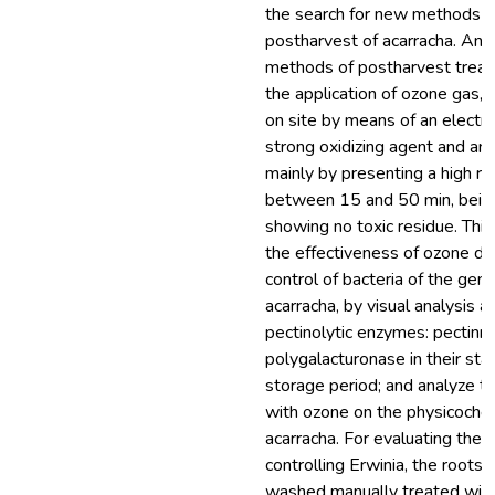
the search for new methods of 
postharvest of acarracha. An al
methods of postharvest treat
the application of ozone gas,
on site by means of an electri
strong oxidizing agent and ant
mainly by presenting a high rea
between 15 and 50 min, bein
showing no toxic residue. Thi
the effectiveness of ozone di
control of bacteria of the gen
acarracha, by visual analysis an
pectinolytic enzymes: pectin
polygalacturonase in their st
storage period; and analyze t
with ozone on the physicochemi
acarracha. For evaluating the e
controlling Erwinia, the root
washed manually treated with