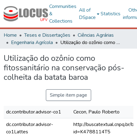
Communities
All of
Oth
&
Statistics
DSpace
inform
Collections
Home
Teses e Dissertações
Ciências Agrárias
Engenharia Agrícola
Utilização do ozônio como fitossanitário na conservação pós-colheita da batata baroa
Utilização do ozônio como
fitossanitário na conservação pós-
colheita da batata baroa
Simple item page
dc.contributor.advisor-co1
Cecon, Paulo Roberto
dc.contributor.advisor-
http://buscatextual.cnpq.br/bu
co1Lattes
id=K4788114T5