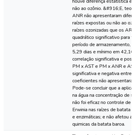
houve diferença estatística en
não ao ozônio. &#916;E, teor
ANR não apresentaram diferen
raízes expostas ou não ao ozô
raízes ozonizadas que os AR 
quadrático significativo para
período de armazenamento, a
5,29 dias e mínimo em 42,16
correlação significativa e pos
PM x AST e PM x ANR e AST 
significativa e negativa entr
coeficientes não apresentaram 
Pode-se concluir que a aplica
na água na concentração de s
não foi eficaz no controle de 
Erwinia nas raízes de batata b
e enzimáticas; e não afetou as 
quimicas da batata baroa.