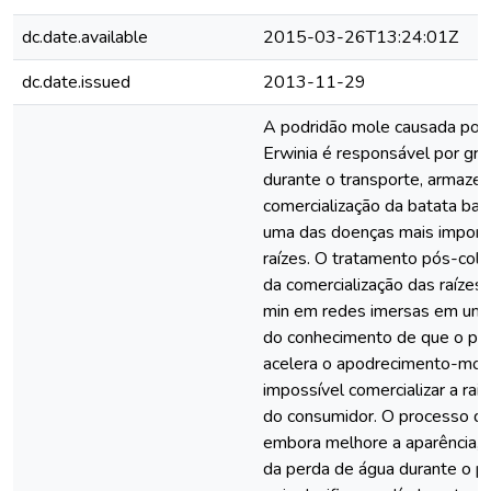
dc.date.available
2015-03-26T13:24:01Z
dc.date.issued
2013-11-29
A podridão mole causada por 
Erwinia é responsável por gr
durante o transporte, armaze
comercialização da batata bar
uma das doenças mais import
raízes. O tratamento pós-colhe
da comercialização das raízes
min em redes imersas em um 
do conhecimento de que o pr
acelera o apodrecimento-mol
impossível comercializar a raiz
do consumidor. O processo de
embora melhore a aparência, c
da perda de água durante o pe