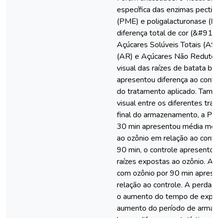
específica das enzimas pectin
(PME) e poligalacturonase (P
diferença total de cor (&#916;
Açúcares Solúveis Totais (AS
(AR) e Açúcares Não Redutor
visual das raízes de batata b
apresentou diferença ao cont
do tratamento aplicado. Tamb
visual entre os diferentes tr
final do armazenamento, a P
30 min apresentou média men
ao ozônio em relação ao cont
90 min, o controle apresento
raízes expostas ao ozônio. A 
com ozônio por 90 min apres
relação ao controle. A perda
o aumento do tempo de expo
aumento do período de arma