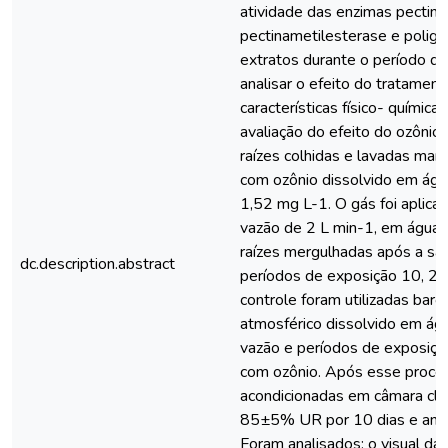
atividade das enzimas pectinol
pectinametilesterase e poliga
extratos durante o período d
analisar o efeito do tratamen
características físico- química
avaliação do efeito do ozônio 
raízes colhidas e lavadas ma
com ozônio dissolvido em águ
1,52 mg L-1. O gás foi aplica
vazão de 2 L min-1, em água d
raízes mergulhadas após a sat
dc.description.abstract
períodos de exposição 10, 20
controle foram utilizadas baro
atmosférico dissolvido em águ
vazão e períodos de exposiçã
com ozônio. Após esse proces
acondicionadas em câmara cli
85±5% UR por 10 dias e anal
Foram analisados: o visual das 