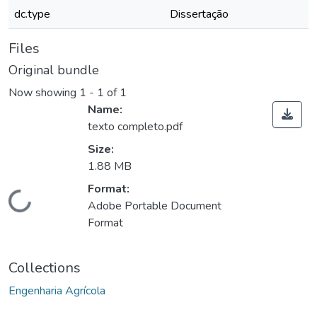
dc.type
Dissertação
Files
Original bundle
Now showing
1 - 1 of 1
Name:
texto completo.pdf
Size:
1.88 MB
ding...
Format:
Adobe Portable Document
Format
Collections
Engenharia Agrícola