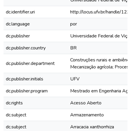
Universidade Federal de Viço
dc.identifier.uri
http://locus.ufv.br/handle/
dc.language
por
dc.publisher
Universidade Federal de Viço
dc.publisher.country
BR
Construções rurais e ambiência;
dc.publisher.department
Mecanização agrícola; Proce
dc.publisher.initials
UFV
dc.publisher.program
Mestrado em Engenharia Agrí
dc.rights
Acesso Aberto
dc.subject
Armazenamento
dc.subject
Arracacia xanthorrhiza