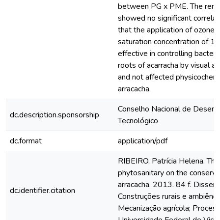
between PG x PME. The remai
showed no significant correlat
that the application of ozone 
saturation concentration of 1
effective in controlling bacter
roots of acarracha by visual a
and not affected physicochemic
arracacha.
Conselho Nacional de Desenvo
dc.description.sponsorship
Tecnológico
dc.format
application/pdf
RIBEIRO, Patrícia Helena. The
phytosanitary on the conserva
arracacha. 2013. 84 f. Disse
dc.identifier.citation
Construções rurais e ambiência;
Mecanização agrícola; Proces