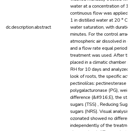
water at a concentration of 1
continuous flow was applied, a
1 in distilled water at 20 ° C 
dc.description.abstract
water saturation, with durati
minutes. For the control arra
atmospheric air dissolved in di
and a flow rate equal periods
treatment was used. After thi
placed in a climatic chamber 
RH for 10 days and analyzed d
look of roots, the specific act
pectinolícas: pectinesterase 
polygalacturonase (PG), weigh
difference (&#916;E), the star
sugars (TSS) , Reducing Suga
sugars (NRS). Visual analysis 
ozonated showed no differenc
independently of the treatm