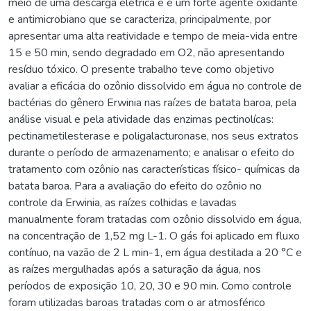
meio de uma descarga elétrica e é um forte agente oxidante
e antimicrobiano que se caracteriza, principalmente, por
apresentar uma alta reatividade e tempo de meia-vida entre
15 e 50 min, sendo degradado em O2, não apresentando
resíduo tóxico. O presente trabalho teve como objetivo
avaliar a eficácia do ozônio dissolvido em água no controle de
bactérias do gênero Erwinia nas raízes de batata baroa, pela
análise visual e pela atividade das enzimas pectinolícas:
pectinametilesterase e poligalacturonase, nos seus extratos
durante o período de armazenamento; e analisar o efeito do
tratamento com ozônio nas características físico- químicas da
batata baroa. Para a avaliação do efeito do ozônio no
controle da Erwinia, as raízes colhidas e lavadas
manualmente foram tratadas com ozônio dissolvido em água,
na concentração de 1,52 mg L-1. O gás foi aplicado em fluxo
contínuo, na vazão de 2 L min-1, em água destilada a 20 °C e
as raízes mergulhadas após a saturação da água, nos
períodos de exposição 10, 20, 30 e 90 min. Como controle
foram utilizadas baroas tratadas com o ar atmosférico