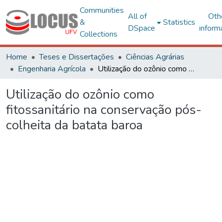
Communities
All of
Oth
&
Statistics
DSpace
inform
Collections
Home
Teses e Dissertações
Ciências Agrárias
Engenharia Agrícola
Utilização do ozônio como fitossanitário na conservação pós-colheita da batata baroa
Utilização do ozônio como
fitossanitário na conservação pós-
colheita da batata baroa