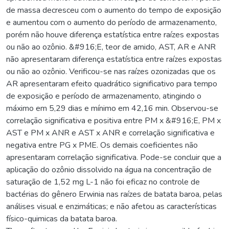
de massa decresceu com o aumento do tempo de exposição
e aumentou com o aumento do período de armazenamento,
porém não houve diferença estatística entre raízes expostas
ou não ao ozônio. &#916;E, teor de amido, AST, AR e ANR
não apresentaram diferença estatística entre raízes expostas
ou não ao ozônio. Verificou-se nas raízes ozonizadas que os
AR apresentaram efeito quadrático significativo para tempo
de exposição e período de armazenamento, atingindo o
máximo em 5,29 dias e mínimo em 42,16 min. Observou-se
correlação significativa e positiva entre PM x &#916;E, PM x
AST e PM x ANR e AST x ANR e correlação significativa e
negativa entre PG x PME. Os demais coeficientes não
apresentaram correlação significativa. Pode-se concluir que a
aplicação do ozônio dissolvido na água na concentração de
saturação de 1,52 mg L-1 não foi eficaz no controle de
bactérias do gênero Erwinia nas raízes de batata baroa, pelas
análises visual e enzimáticas; e não afetou as características
físico-quimicas da batata baroa.