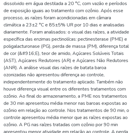
dissolvido em água destilada a 20 °C, com vazão e períodos
de exposição iguais ao tratamento com ozônio. Após esse
processo, as raízes foram acondicionadas em câmara
climática a 23±2 °C e 85±5% UR por 10 dias e analisadas
diariamente. Foram analisados: o visual das raízes, a atividade
específica das enzimas pectinolícas: pectinesterase (PME) e
poligalacturonase (PG), perda de massa (PM), diferença total
de cor (&#916;E), teor de amido, Açúcares Solúveis Totais
(AST), Açúcares Redutores (AR) e Açúcares Não Redutores
(ANR). A análise visual das raízes de batata baroa
ozonizadas não apresentou diferença ao controle,
independentemente do tratamento aplicado. Também não
houve diferença visual entre os diferentes tratamentos com
ozônio. Ao final do armazenamento, a PME nos tratamentos
de 30 min apresentou média menor nas baroas expostas ao
ozônio em relação ao controle. Nos tratamentos de 90 min, o
controle apresentou média menor que as raízes expostas ao
ozônio. A PG nas raízes tratadas com ozônio por 90 min
apresentou menor atividade em relação ao controle. A perda