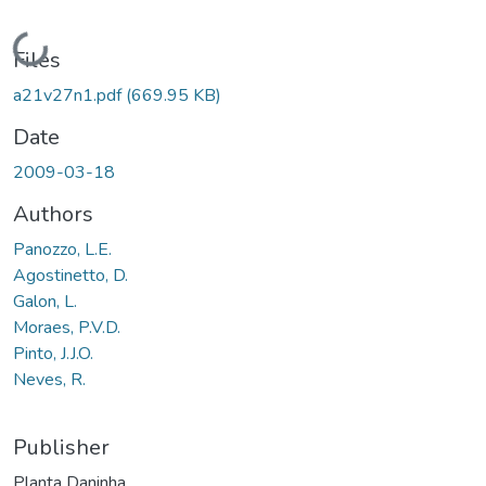
Loading...
Files
a21v27n1.pdf
(669.95 KB)
Date
2009-03-18
Authors
Panozzo, L.E.
Agostinetto, D.
Galon, L.
Moraes, P.V.D.
Pinto, J.J.O.
Neves, R.
Publisher
Planta Daninha