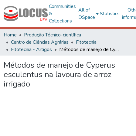
Communities
All of
Oth
&
Statistics
DSpace
inform
Collections
Home
Produção Técnico-científica
Centro de Ciências Agrárias
Fitotecnia
Fitotecnia - Artigos
Métodos de manejo de Cyperus esculentus na lavoura de arroz irrigado
Métodos de manejo de Cyperus
esculentus na lavoura de arroz
irrigado