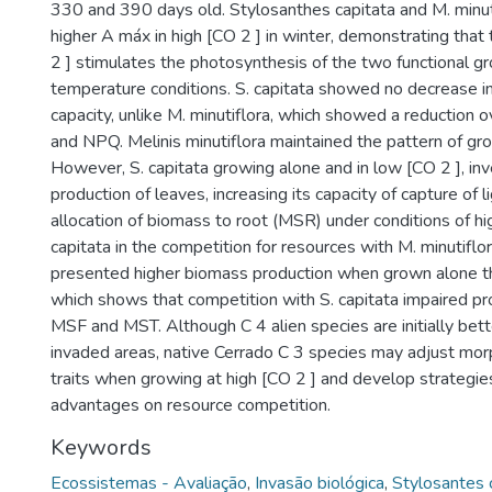
330 and 390 days old. Stylosanthes capitata and M. minu
higher A máx in high [CO 2 ] in winter, demonstrating that
2 ] stimulates the photosynthesis of the two functional 
temperature conditions. S. capitata showed no decrease i
capacity, unlike M. minutiflora, which showed a reduction o
and NPQ. Melinis minutiflora maintained the pattern of gr
However, S. capitata growing alone and in low [CO 2 ], inv
production of leaves, increasing its capacity of capture of l
allocation of biomass to root (MSR) under conditions of hi
capitata in the competition for resources with M. minutiflor
presented higher biomass production when grown alone th
which shows that competition with S. capitata impaired p
MSF and MST. Although C 4 alien species are initially bette
invaded areas, native Cerrado C 3 species may adjust mor
traits when growing at high [CO 2 ] and develop strategie
advantages on resource competition.
Keywords
Ecossistemas - Avaliação
,
Invasão biológica
,
Stylosantes 