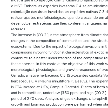
mostra que a competição com S. capitata prejudicou a p
e MST. Embora, as espécies invasoras C 4 sejam inicialm
colonização das áreas invadidas, as espécies nativas C 3
realizar ajustes morfofisiológicos, quando crescendo em al
desenvolver estratégias que lhes conferem vantagens na
recursos.
The increase in [CO 2 ] in the atmosphere from climate ch
changes in the composition of communities and the structu
ecosystems. Due to the impact of biological invasions in t
comparisons involving functional characteristics of exotic 
contribute to a better understanding of the competitive r
these species. In this context, the objective of this work 
morphological, physiological and growth responses of tw
Cerrado, a native herbaceous C 3 (Stylosantes capitata Vog
herbaceous C 4 (Melinis minutiflora P. Beauv.). The expe
in CTA located at UFV, Campus Florestal. Plants of both 
and in competition, under low (350 ppm) and high [CO 2 ]
period of 270 days. Analysis of gas exchange, chlorophyll
growth and biomass production were performed when pla