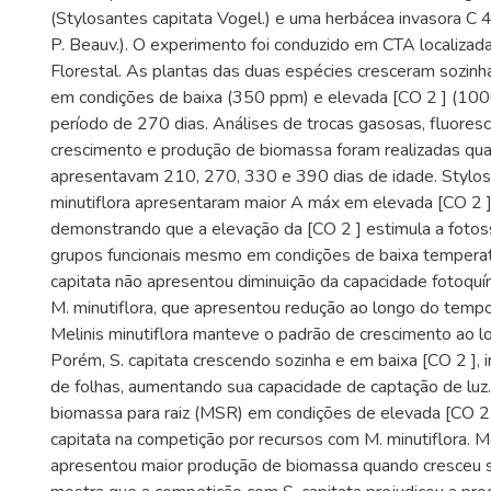
(Stylosantes capitata Vogel.) e uma herbácea invasora C 4 
P. Beauv.). O experimento foi conduzido em CTA localiza
Florestal. As plantas das duas espécies cresceram sozin
em condições de baixa (350 ppm) e elevada [CO 2 ] (10
período de 270 dias. Análises de trocas gasosas, fluorescê
crescimento e produção de biomassa foram realizadas qua
apresentavam 210, 270, 330 e 390 dias de idade. Stylos
minutiflora apresentaram maior A máx em elevada [CO 2 ]
demonstrando que a elevação da [CO 2 ] estimula a fotos
grupos funcionais mesmo em condições de baixa temperat
capitata não apresentou diminuição da capacidade fotoquím
M. minutiflora, que apresentou redução ao longo do temp
Melinis minutiflora manteve o padrão de crescimento ao 
Porém, S. capitata crescendo sozinha e em baixa [CO 2 ], 
de folhas, aumentando sua capacidade de captação de luz
biomassa para raiz (MSR) em condições de elevada [CO 2 
capitata na competição por recursos com M. minutiflora. Me
apresentou maior produção de biomassa quando cresceu s