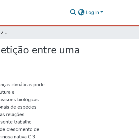
Log In
Influência da elevada [CO2] no crescimento e competição entre uma espécie herbácea nativa e uma invasora de cerrado
petição entre uma
nças climáticas pode
utura e
nvasões biológicas
onais de espécies
as relações
esente trabalho
e de crescimento de
inosa nativa C 3