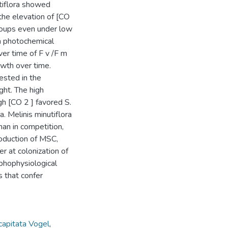
tiflora showed
 the elevation of [CO
groups even under low
n photochemical
ver time of F v /F m
owth over time.
ested in the
ight. The high
gh [CO 2 ] favored S.
a. Melinis minutiflora
an in competition,
roduction of MSC,
r at colonization of
phophysiological
s that confer
capitata Vogel
,