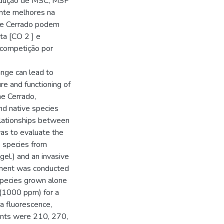
rodução de MSC, MSF
ente melhores na
 de Cerrado podem
ta [CO 2 ] e
 competição por
ange can lead to
re and functioning of
he Cerrado,
and native species
elationships between
was to evaluate the
o species from
el.) and an invasive
riment was conducted
species grown alone
 (1000 ppm) for a
 a fluorescence,
nts were 210, 270,