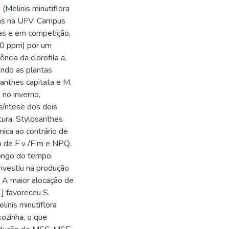
(Melinis minutiflora
das na UFV, Campus
has e em competição,
00 ppm) por um
ncia da clorofila a,
ndo as plantas
anthes capitata e M.
 no inverno,
síntese dos dois
ura. Stylosanthes
ica ao contrário de
o de F v /F m e NPQ.
longo do tempo.
investiu na produção
. A maior alocação de
] favoreceu S.
linis minutiflora
ozinha, o que