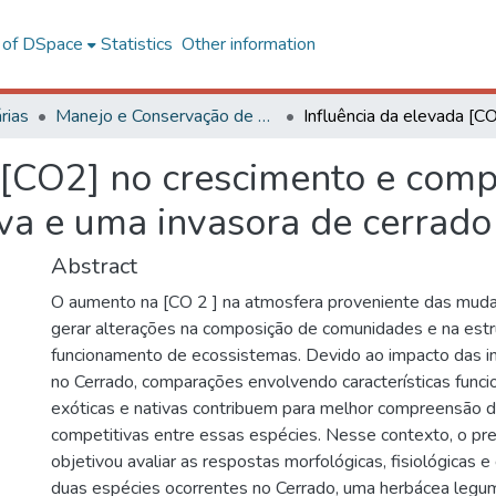
l of DSpace
Statistics
Other information
rias
Manejo e Conservação de Ecossistemas Naturais e Agrários - CAF
a [CO2] no crescimento e com
va e uma invasora de cerrado
Abstract
O aumento na [CO 2 ] na atmosfera proveniente das muda
gerar alterações na composição de comunidades e na estr
funcionamento de ecossistemas. Devido ao impacto das i
no Cerrado, comparações envolvendo características funci
exóticas e nativas contribuem para melhor compreensão d
competitivas entre essas espécies. Nesse contexto, o pr
objetivou avaliar as respostas morfológicas, fisiológicas 
duas espécies ocorrentes no Cerrado, uma herbácea legum