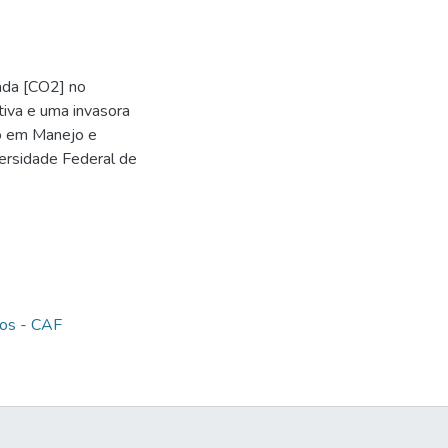
ada [CO2] no
iva e uma invasora
do em Manejo e
ersidade Federal de
ios - CAF