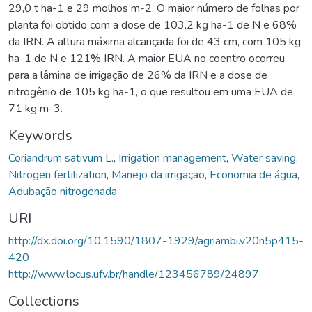
29,0 t ha-1 e 29 molhos m-2. O maior número de folhas por
planta foi obtido com a dose de 103,2 kg ha-1 de N e 68%
da IRN. A altura máxima alcançada foi de 43 cm, com 105 kg
ha-1 de N e 121% IRN. A maior EUA no coentro ocorreu
para a lâmina de irrigação de 26% da IRN e a dose de
nitrogênio de 105 kg ha-1, o que resultou em uma EUA de
71 kg m-3.
Keywords
Coriandrum sativum L.
,
Irrigation management
,
Water saving
,
Nitrogen fertilization
,
Manejo da irrigação
,
Economia de água
,
Adubação nitrogenada
URI
http://dx.doi.org/10.1590/1807-1929/agriambi.v20n5p415-
420
http://www.locus.ufv.br/handle/123456789/24897
Collections