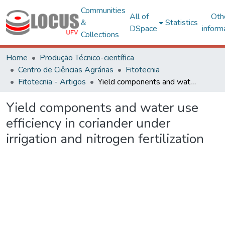
Communities
All of
Oth
&
Statistics
DSpace
inform
Collections
Home
Produção Técnico-científica
Centro de Ciências Agrárias
Fitotecnia
Fitotecnia - Artigos
Yield components and water use efficiency in coriander under irrigation and nitrogen fertilization
Yield components and water use
efficiency in coriander under
irrigation and nitrogen fertilization