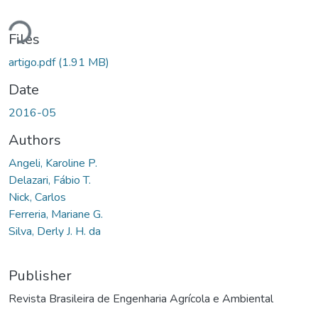
oading...
Files
artigo.pdf
(1.91 MB)
Date
2016-05
Authors
Angeli, Karoline P.
Delazari, Fábio T.
Nick, Carlos
Ferreria, Mariane G.
Silva, Derly J. H. da
Publisher
Revista Brasileira de Engenharia Agrícola e Ambiental