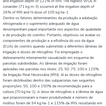
and irrigation depth of 121% of RRI. The highest WUE in
coriander (71 kg m-3) occurred at the irrigation depth of
26% of RRI and N dose of 105 kg ha-1.
Dentre os fatores determinantes da produção a adubação
nitrogenada e o suprimento adequado de água
desempenham papel importante nos aspectos de qualidade
e de produção do coentro. Portanto, objetivou-se avaliar os
componentes de produção e a eficiência do uso da água
(EUA) do coentro quando submetido a diferentes lâminas de
irrigação e doses de nitrogênio. Foi empregado o
delineamento inteiramente casualizado em esquema de
parcelas subdivididas. As lâminas de irrigação foram
aplicadas nas parcelas nos níveis: 25, 50, 75, 100 e 125%
da Irrigação Real Necessária (IRN). Já as doses de nitrogênio
foram distribuídas dentro das subparcelas nas seguintes
proporções: 50, 100 e 150% da recomendação para a
cultura (70 kg ha-1). A dose de nitrogênio e a lâmina de água
que proporcionaram a maior produtividade e número de
molhos foram de 94 kg ha-1 e 115% da IRN, resultando em