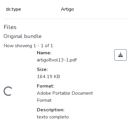
dc.type
Artigo
Files
Original bundle
Now showing
1 - 1 of 1
Name:
artigo8vol13-1.pdf
Size:
164.19 KB
Format:
ading...
Adobe Portable Document
Format
Description:
texto completo