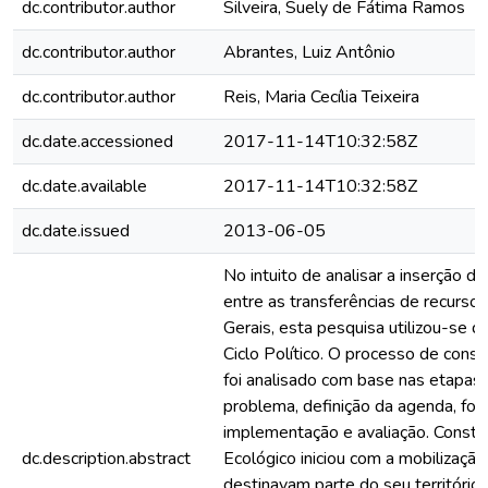
dc.contributor.author
Silveira, Suely de Fátima Ramos
dc.contributor.author
Abrantes, Luiz Antônio
dc.contributor.author
Reis, Maria Cecília Teixeira
dc.date.accessioned
2017-11-14T10:32:58Z
dc.date.available
2017-11-14T10:32:58Z
dc.date.issued
2013-06-05
No intuito de analisar a inserção do
entre as transferências de recurs
Gerais, esta pesquisa utilizou-se d
Ciclo Político. O processo de conso
foi analisado com base nas etapas 
problema, definição da agenda, for
implementação e avaliação. Const
dc.description.abstract
Ecológico iniciou com a mobilizaçã
destinavam parte do seu território