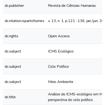
dc.publisher
Revista de Ciências Humanas
dc.relation.ispartofseries
v. 13, n. 1, p.121 -136, jan./jun. 2
dc.rights
Open Access
dc.subject
ICMS Ecológico
dc.subject
Ciclo Político
dc.subject
Meio Ambiente
Análise do ICMS-ecológico em Min
dc.title
perspectiva do ciclo político