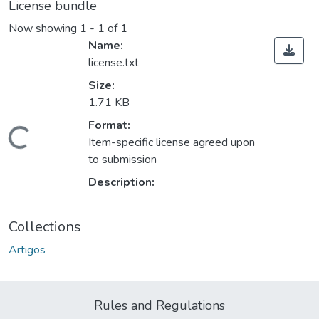
License bundle
Now showing
1 - 1 of 1
Name:
license.txt
Size:
1.71 KB
Format:
ading...
Item-specific license agreed upon
to submission
Description:
Collections
Artigos
Rules and Regulations