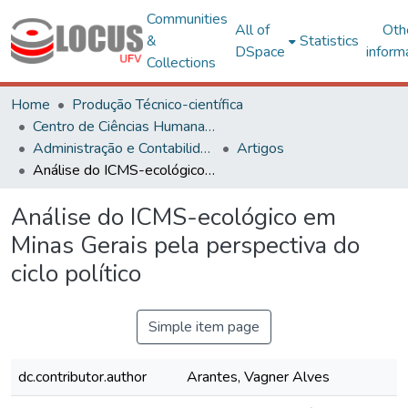
Communities
All of
Oth
&
Statistics
DSpace
inform
Collections
Home
Produção Técnico-científica
Centro de Ciências Humanas, Letras e Artes
Administração e Contabilidade
Artigos
Análise do ICMS-ecológico em Minas Gerais pela perspectiva do ciclo político
Análise do ICMS-ecológico em
Minas Gerais pela perspectiva do
ciclo político
Simple item page
dc.contributor.author
Arantes, Vagner Alves