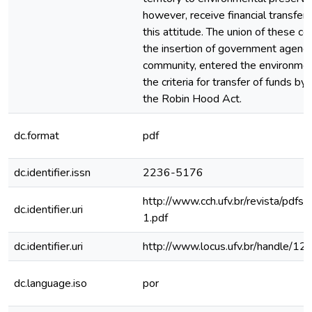
however, receive financial transfer
this attitude. The union of these c
the insertion of government agenci
community, entered the environme
the criteria for transfer of funds b
the Robin Hood Act.
dc.format
pdf
dc.identifier.issn
2236-5176
http://www.cch.ufv.br/revista/pdfs
dc.identifier.uri
1.pdf
dc.identifier.uri
http://www.locus.ufv.br/handle/
dc.language.iso
por