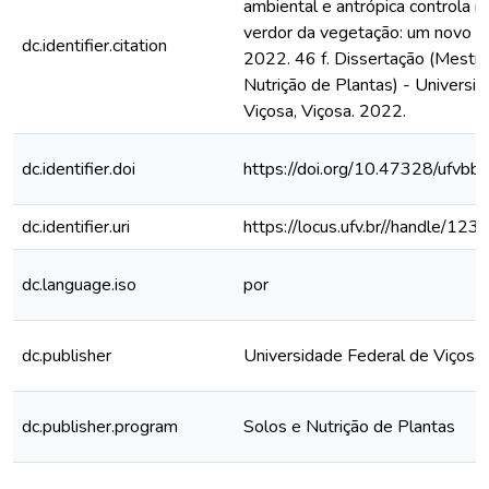
ambiental e antrópica controla 
verdor da vegetação: um novo p
dc.identifier.citation
2022. 46 f. Dissertação (Mestr
Nutrição de Plantas) - Universi
Viçosa, Viçosa. 2022.
dc.identifier.doi
https://doi.org/10.47328/ufvbb
dc.identifier.uri
https://locus.ufv.br//handle/
dc.language.iso
por
dc.publisher
Universidade Federal de Viçosa
dc.publisher.program
Solos e Nutrição de Plantas