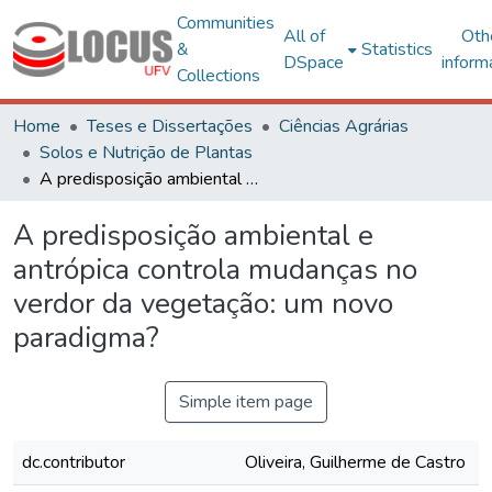
Communities
All of
Oth
&
Statistics
DSpace
inform
Collections
Home
Teses e Dissertações
Ciências Agrárias
Solos e Nutrição de Plantas
A predisposição ambiental e antrópica controla mudanças no verdor da vegetação: um novo paradigma?
A predisposição ambiental e
antrópica controla mudanças no
verdor da vegetação: um novo
paradigma?
Simple item page
dc.contributor
Oliveira, Guilherme de Castro