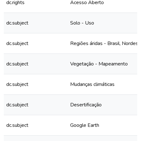
dc.rights
Acesso Aberto
dc.subject
Solo - Uso
dc.subject
Regiões áridas - Brasil, Nordest
dc.subject
Vegetação - Mapeamento
dc.subject
Mudanças climáticas
dc.subject
Desertificação
dc.subject
Google Earth