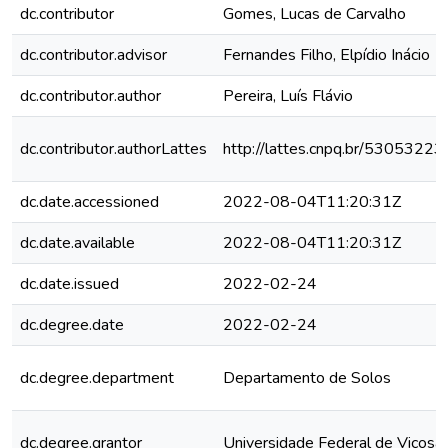
dc.contributor
Gomes, Lucas de Carvalho
dc.contributor.advisor
Fernandes Filho, Elpídio Inácio
dc.contributor.author
Pereira, Luís Flávio
dc.contributor.authorLattes
http://lattes.cnpq.br/530532
dc.date.accessioned
2022-08-04T11:20:31Z
dc.date.available
2022-08-04T11:20:31Z
dc.date.issued
2022-02-24
dc.degree.date
2022-02-24
dc.degree.department
Departamento de Solos
dc.degree.grantor
Universidade Federal de Viçosa