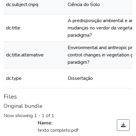
dc.subject.cnpq
Ciência do Solo
A predisposição ambiental e ant
dc.title
mudanças no verdor da vegetaç
paradigma?
Environmental and anthropic pre
dc.title.alternative
control changes in vegetation g
paradigm?
dc.type
Dissertação
Files
Original bundle
Now showing
1 - 1 of 1
Name:
texto completo.pdf