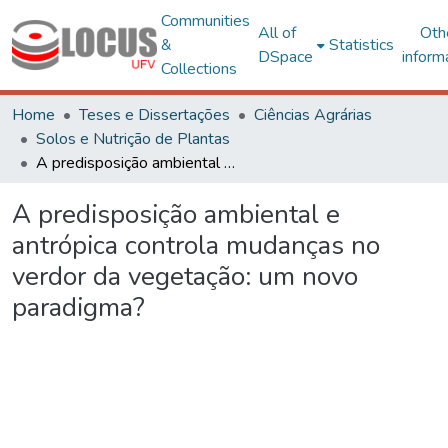
Communities
All of
Oth
&
Statistics
DSpace
inform
Collections
Home
Teses e Dissertações
Ciências Agrárias
Solos e Nutrição de Plantas
A predisposição ambiental e antrópica controla mudanças no verdor da vegetação: um novo paradigma?
A predisposição ambiental e
antrópica controla mudanças no
verdor da vegetação: um novo
paradigma?