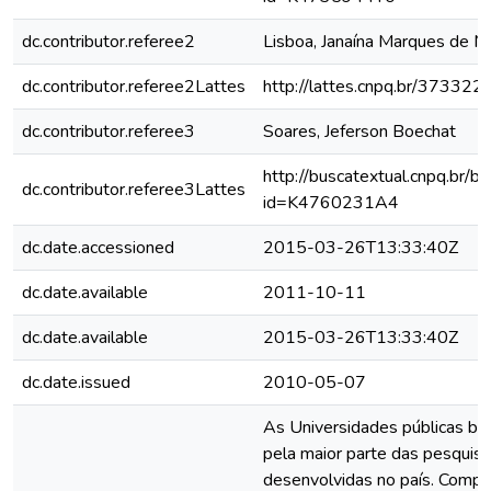
dc.contributor.referee2
Lisboa, Janaína Marques de M
dc.contributor.referee2Lattes
http://lattes.cnpq.br/3733
dc.contributor.referee3
Soares, Jeferson Boechat
http://buscatextual.cnpq.br/bu
dc.contributor.referee3Lattes
id=K4760231A4
dc.date.accessioned
2015-03-26T13:33:40Z
dc.date.available
2011-10-11
dc.date.available
2015-03-26T13:33:40Z
dc.date.issued
2010-05-07
As Universidades públicas bra
pela maior parte das pesquisas
desenvolvidas no país. Comp