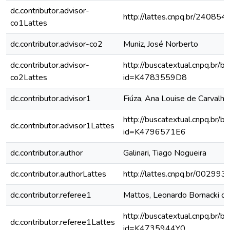
dc.contributor.advisor-
http://lattes.cnpq.br/2408
co1Lattes
dc.contributor.advisor-co2
Muniz, José Norberto
dc.contributor.advisor-
http://buscatextual.cnpq.br/bu
co2Lattes
id=K4783559D8
dc.contributor.advisor1
Fiúza, Ana Louise de Carvalho
http://buscatextual.cnpq.br/bu
dc.contributor.advisor1Lattes
id=K4796571E6
dc.contributor.author
Galinari, Tiago Nogueira
dc.contributor.authorLattes
http://lattes.cnpq.br/0029
dc.contributor.referee1
Mattos, Leonardo Bornacki d
http://buscatextual.cnpq.br/bu
dc.contributor.referee1Lattes
id=K4735944Y0