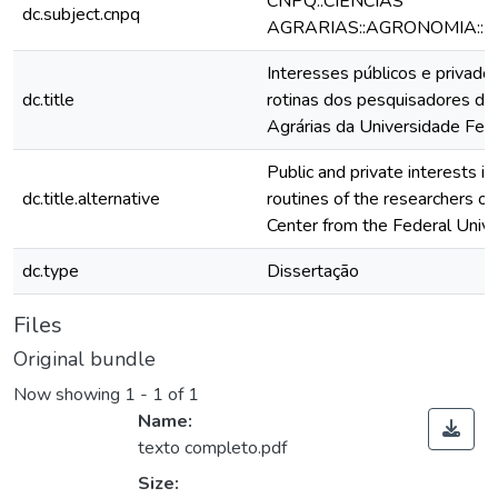
CNPQ::CIENCIAS
dc.subject.cnpq
AGRARIAS::AGRONOMIA::
Interesses públicos e privado
dc.title
rotinas dos pesquisadores do 
Agrárias da Universidade Fe
Public and private interests i
dc.title.alternative
routines of the researchers of
Center from the Federal Univ
dc.type
Dissertação
Files
Original bundle
Now showing
1 - 1 of 1
Name:
texto completo.pdf
Size: