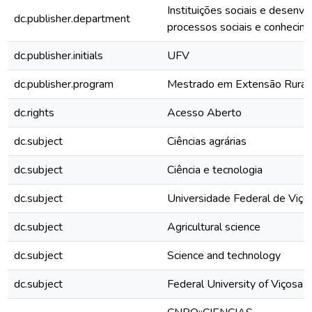
Instituições sociais e desenvo
dc.publisher.department
processos sociais e conhecim
dc.publisher.initials
UFV
dc.publisher.program
Mestrado em Extensão Rural
dc.rights
Acesso Aberto
dc.subject
Ciências agrárias
dc.subject
Ciência e tecnologia
dc.subject
Universidade Federal de Viço
dc.subject
Agricultural science
dc.subject
Science and technology
dc.subject
Federal University of Viçosa