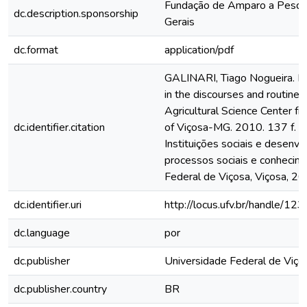
Fundação de Amparo a Pesqu
dc.description.sponsorship
Gerais
dc.format
application/pdf
GALINARI, Tiago Nogueira. Pub
in the discourses and routines
Agricultural Science Center fr
dc.identifier.citation
of Viçosa-MG. 2010. 137 f. 
Instituições sociais e desenvo
processos sociais e conhecim
Federal de Viçosa, Viçosa, 20
dc.identifier.uri
http://locus.ufv.br/handle/
dc.language
por
dc.publisher
Universidade Federal de Viço
dc.publisher.country
BR