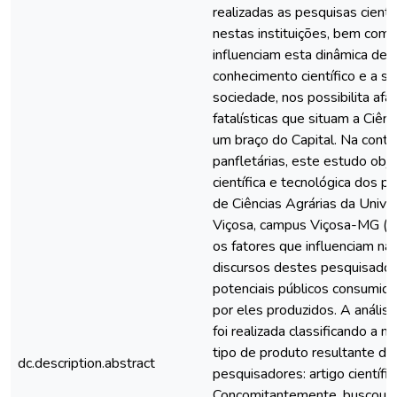
realizadas as pesquisas cientí
nestas instituições, bem co
influenciam esta dinâmica de
conhecimento científico e a sua
sociedade, nos possibilita afa
fatalísticas que situam a Ciên
um braço do Capital. Na cont
panfletárias, este estudo obje
científica e tecnológica dos 
de Ciências Agrárias da Unive
Viçosa, campus Viçosa-MG (C
os fatores que influenciam nas 
discursos destes pesquisador
potenciais públicos consumid
por eles produzidos. A análise
foi realizada classificando a
tipo de produto resultante do
dc.description.abstract
pesquisadores: artigo científico
Concomitantemente, buscou-se