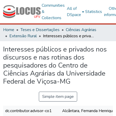
Communities
All of
Oth
&
Statistics
DSpace
inform
Collections
Home
Teses e Dissertações
Ciências Agrárias
Extensão Rural
Interesses públicos e privados nos discursos e nas rotinas dos pesquisadores do Centro de Ciências Agrárias da Universidade Federal de Viçosa-MG
Interesses públicos e privados nos
discursos e nas rotinas dos
pesquisadores do Centro de
Ciências Agrárias da Universidade
Federal de Viçosa-MG
Simple item page
dc.contributor.advisor-co1
Alcântara, Fernanda Henrique