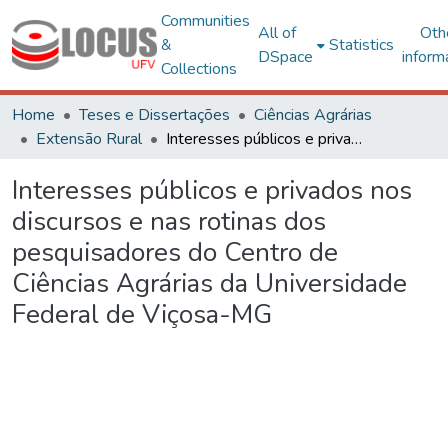
Communities
All of
Oth
&
Statistics
DSpace
inform
Collections
Home
Teses e Dissertações
Ciências Agrárias
Extensão Rural
Interesses públicos e privados nos discursos e nas rotinas dos pesquisadores do Centro de Ciências Agrárias da Universidade Federal de Viçosa-MG
Interesses públicos e privados nos
discursos e nas rotinas dos
pesquisadores do Centro de
Ciências Agrárias da Universidade
Federal de Viçosa-MG