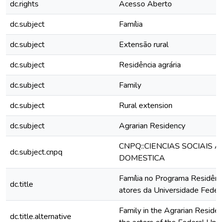
dc.rights
Acesso Aberto
dc.subject
Família
dc.subject
Extensão rural
dc.subject
Residência agrária
dc.subject
Family
dc.subject
Rural extension
dc.subject
Agrarian Residency
CNPQ::CIENCIAS SOCIAIS 
dc.subject.cnpq
DOMESTICA
Família no Programa Residênci
dc.title
atores da Universidade Feder
Family in the Agrarian Reside
dc.title.alternative