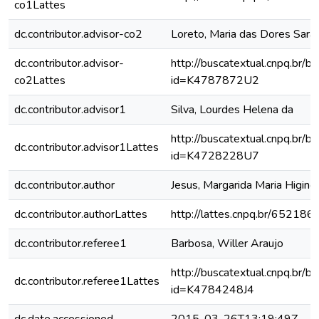
co1Lattes
dc.contributor.advisor-co2
Loreto, Maria das Dores Sara
dc.contributor.advisor-
http://buscatextual.cnpq.br/bu
co2Lattes
id=K4787872U2
dc.contributor.advisor1
Silva, Lourdes Helena da
http://buscatextual.cnpq.br/bu
dc.contributor.advisor1Lattes
id=K4728228U7
dc.contributor.author
Jesus, Margarida Maria Higino
dc.contributor.authorLattes
http://lattes.cnpq.br/6521
dc.contributor.referee1
Barbosa, Willer Araujo
http://buscatextual.cnpq.br/bu
dc.contributor.referee1Lattes
id=K4784248J4