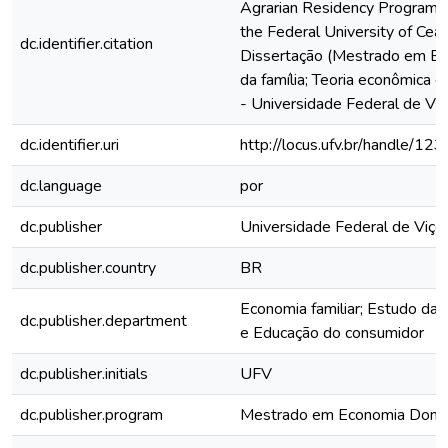
Agrarian Residency Program: a
the Federal University of Cear
dc.identifier.citation
Dissertação (Mestrado em Eco
da família; Teoria econômica 
- Universidade Federal de Viç
dc.identifier.uri
http://locus.ufv.br/handle/
dc.language
por
dc.publisher
Universidade Federal de Viço
dc.publisher.country
BR
Economia familiar; Estudo da f
dc.publisher.department
e Educação do consumidor
dc.publisher.initials
UFV
dc.publisher.program
Mestrado em Economia Domé