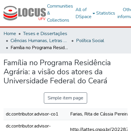
Communities
All of
Oth
&
Statistics
DSpace
inform
Collections
Home
Teses e Dissertações
Ciências Humanas, Letras e Artes
Política Social
Família no Programa Residência Agrária: a visão dos atores da Universidade Federal do Ceará
Família no Programa Residência
Agrária: a visão dos atores da
Universidade Federal do Ceará
Simple item page
dc.contributor.advisor-co1
Farias, Rita de Cássia Pereira
dc.contributor.advisor-
http://lattes.cnpq.br/2022