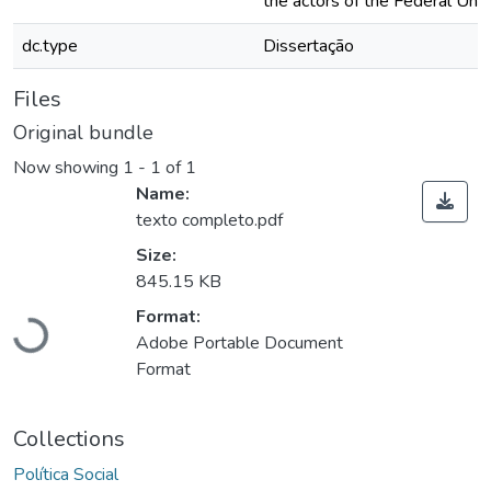
the actors of the Federal Univ
dc.type
Dissertação
Files
Original bundle
Now showing
1 - 1 of 1
Name:
texto completo.pdf
Size:
845.15 KB
Format:
Loading...
Adobe Portable Document
Format
Collections
Política Social