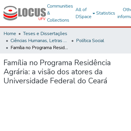
Communities
All of
Oth
&
Statistics
DSpace
inform
Collections
Home
Teses e Dissertações
Ciências Humanas, Letras e Artes
Política Social
Família no Programa Residência Agrária: a visão dos atores da Universidade Federal do Ceará
Família no Programa Residência
Agrária: a visão dos atores da
Universidade Federal do Ceará